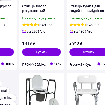
(крісло
Стілець туалет
Стілець туалет для
ніх
регульований
людей з інвалідністю 
ів
складаний PMED-102
літніх людей Крісло
равки
Готово до відправки
Готово до відправки
для інвалідів літніх
унітаз KY-1203A-1
хворих крісло
(55)
4.9
(19)
4.9
(15)
236
490
від
₴
/міс
від
₴
/міс
1 419
₴
2 940
₴
и
Купити
Купити
100%
96%
9
ПРОФМЕДМАРКЕТ
Protex-S - будівельний інтернет-магазин
нної
Стілець-туалет для інвалідів
Ванночка для миття голови