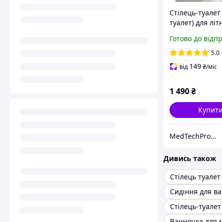
Стілець-туалет 
туалет) для літ
людей, інвалід
Готово до відп
медтехніка
5.0
149
від
₴
/міс
1 490
₴
Купит
MedTechPro - Медтехника
Дивись також
Стілець туалет
Сидіння для ва