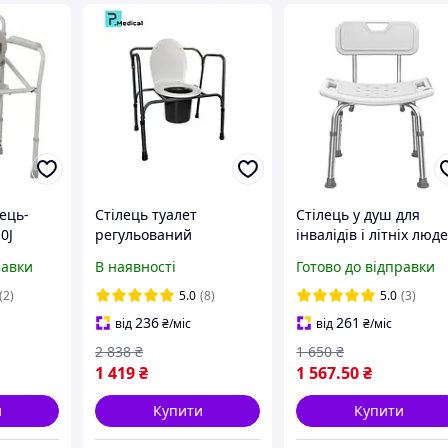
ець-
Стілець туалет
Стілець у душ для
0J
регульований
інвалідів і літніх люд
складаний PMED-102
зі спинкою з
равки
В наявності
Готово до відправки
по
для інвалідів похилого
регулюванням висот
кою, до
віку крісло горщик
(KY-1201A)
(2)
5.0
(8)
5.0
(3)
236
261
від
₴
/міс
від
₴
/міс
2 838
₴
1 650
₴
1 419
₴
1 567
.50
₴
и
Купити
Купити