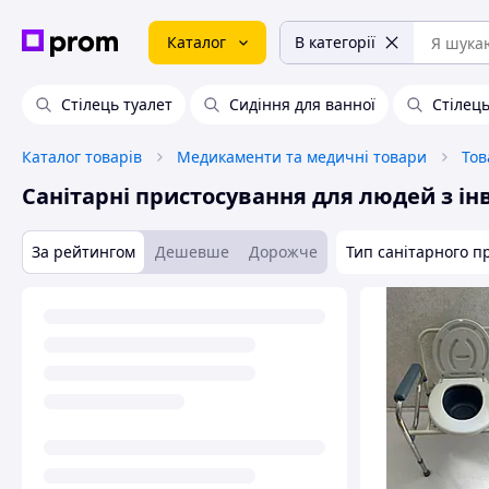
Каталог
В категорії
Стілець туалет
Сидіння для ванної
Стілець
Каталог товарів
Медикаменти та медичні товари
Тов
Санітарні пристосування для людей з ін
За рейтингом
Дешевше
Дорожче
Тип санітарного п