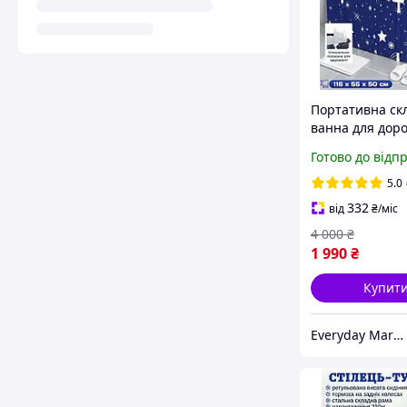
Портативна ск
ванна для доро
дітей 116 см х 
Готово до відп
50 см
5.0
332
від
₴
/міс
4 000
₴
1 990
₴
Купит
Everyday Market