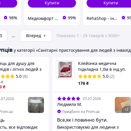
и
Купити
Купити
98%
99%
9
Медкомфорт - Маркет здоров'я
RehaShop - інтернет-магазин медтехніки
3
...
Вперед
Показано 1 - 29 товарів з 9000+
упців
у категорії «Санітарні пристосування для людей з інвалі
ець для душу для
Клейонка медична
лідів і літніх людей з
підкладна 1,0м в інд.уп.
улюванням висоти (KY-
5.0
(8)
5.0
(2)
A)
5
₴
176
₴
0
₴
.07.2026
07.07.2026
Людмила М.
+
2
Prom.ua
Придбано на Prom.ua
ць
Все,як і повинно бути.
ть, все відповідає
Використовуємо для людини з