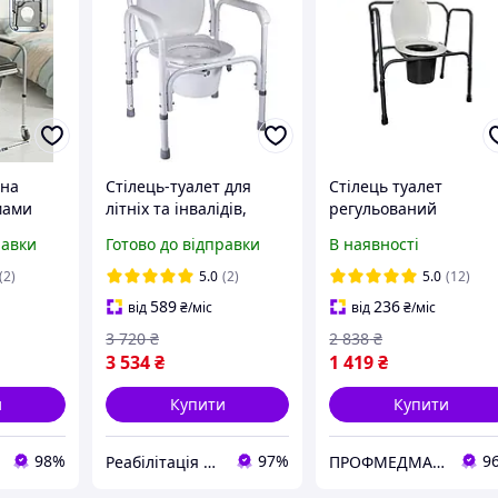
 на
Стілець-туалет для
Стілець туалет
мами
літніх та інвалідів,
регульований
регульований по висоті
складаний PMED-102
равки
Готово до відправки
В наявності
B8500CA Nova
домашній для інвалід
ніх
літніх крісло
(2)
5.0
(2)
5.0
(12)
ло-
589
236
від
₴
/міс
від
₴
/міс
ю
3 720
₴
2 838
₴
3 534
₴
1 419
₴
и
Купити
Купити
98%
97%
9
Реабілітація | Ортопедія | Товари для здоров'я
ПРОФМЕДМАРКЕТ