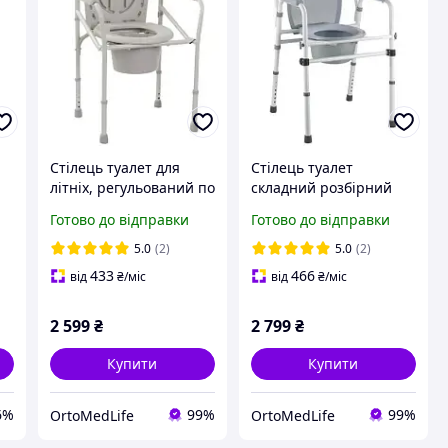
Стілець туалет для
Стілець туалет
літніх, регульований по
складний розбірний
висоті, складний OSD-
регульований по висоті
Готово до відправки
Готово до відправки
ів
2110J
OSD-2110Q
5.0
(2)
5.0
(2)
433
466
від
₴
/міс
від
₴
/міс
2 599
₴
2 799
₴
Купити
Купити
6%
99%
99%
OrtoMedLife
OrtoMedLife