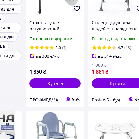
Насадка на унітаз для інвалідів
у
Стілець туалет
Стілець у душ для
Крісло туалет для літніх людей
регульований
людей з інвалідністю 
складаний PMED-102-
літніх людей із
валідів
Готово до відправки
Готово до відправки
А02 для інвалідів літніх
поручнями Стільчик
уша
хворих крісло
для душу (KY-1202A)
5.0
(7)
4.7
(13)
Сидіння для ванни для інвалідів
308
314
від
₴
/міс
від
₴
/міс
1 980
₴
1 850
₴
1 881
₴
Купити
Купити
96%
9
ПРОФМЕДМАРКЕТ
Protex-S - будівельний інтернет-магазин