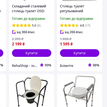
Складаний сталевий
Стілець туалет
і
стілець-туалет OSD-
регульований
2120C
складаний для
Готово до відправки
Готово до відправки
інвалідів та літніх
людей переносне
5.0
(6)
4.8
(17)
крісло-туалет з відром і
366
266
від
₴
/міс
від
₴
/міс
кришкою
2 399
₴
1 650
₴
2 199
₴
1 595
₴
Купити
Купити
7%
99%
98%
RehaShop - інтернет-магазин медтехніки
Білантік