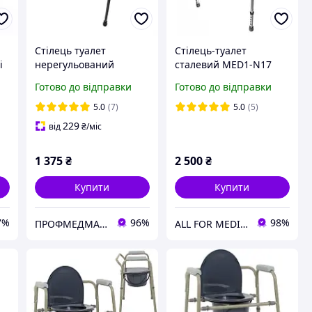
Стілець туалет
Стілець-туалет
і
нерегульований
сталевий MED1-N17
складаний PMED-101
Готово до відправки
Готово до відправки
для інвалідів літніх
хворих крісло
5.0
(7)
5.0
(5)
229
від
₴
/міс
1 375
₴
2 500
₴
Купити
Купити
7%
96%
98%
ПРОФМЕДМАРКЕТ
ALL FOR MEDICINE