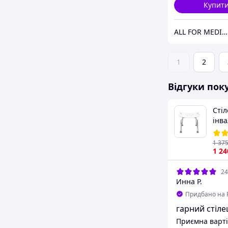
Купит
ALL FOR MEDICINE
1
2
Відгуки пок
Стіл
інва
рег
1104
1 37
1 24
24
Инна Р.
Придбано на 
гарний стіле
Приємна вартіс