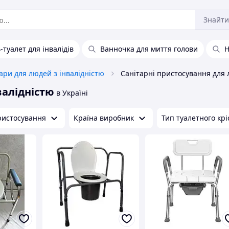
Знайти
-туалет для інвалідів
Ванночка для миття голови
Н
ари для людей з інвалідністю
валідністю
в Україні
ристосування
Країна виробник
Тип туалетного крі