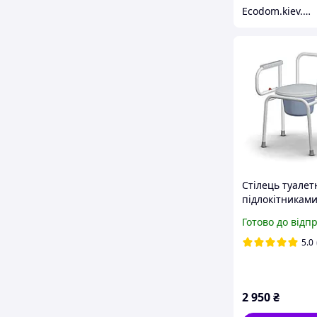
Еcodom.kiev.ua Інтернет- магазин
Стілець туалет
підлокітникам
нерегульовани
Готово до відп
5.0
2 950
₴