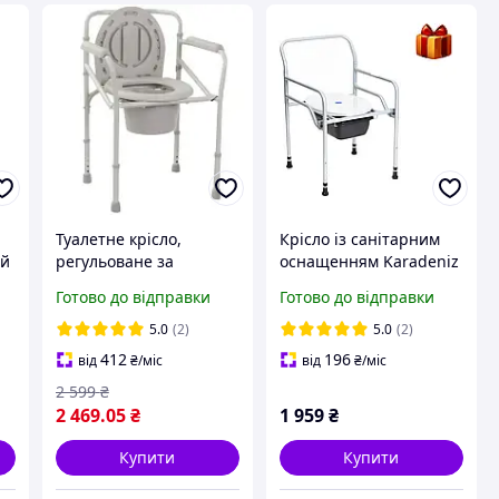
Туалетне крісло,
Крісло із санітарним
ей
регульоване за
оснащенням Karadeniz
висотою, складане
Medical KT-770
Готово до відправки
Готово до відправки
и
OSD-2110J
5.0
(2)
5.0
(2)
412
196
від
₴
/міс
від
₴
/міс
2 599
₴
2 469
.05
₴
1 959
₴
Купити
Купити