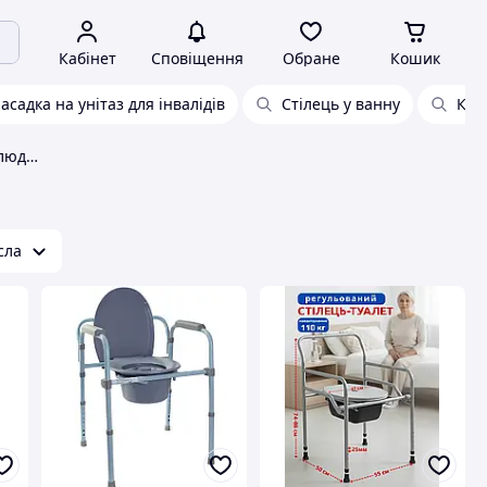
Кабінет
Сповіщення
Обране
Кошик
асадка на унітаз для інвалідів
Стілець у ванну
Крі
Санітарні пристосування для людей з інвалідністю
сла