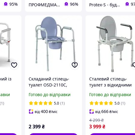
95%
96%
9
ПРОФМЕДМАРКЕТ
Protex-S - будівельний інтернет-магазин
ний із
Складаний стілець-
Сталевий стілець-
и
туалет OSD-2110C,
туалет з відкидними
й СТп
регульований
підлокітниками
равки
Готово до відправки
Готово до відправки
(1)
5.0
(1)
5.0
(1)
400
666
від
₴
/міс
від
₴
/міс
4 299
₴
2 399
₴
3 999
₴