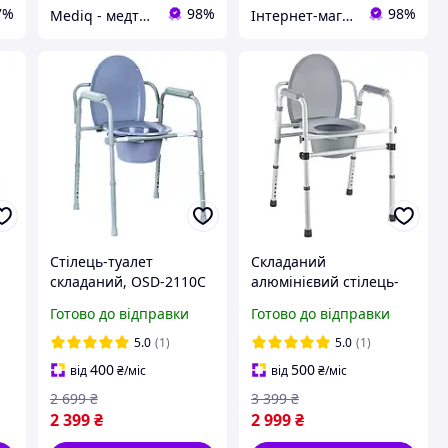
7%
98%
98%
Mediq - медтехніка товари для здоров'я
Інтернет-магазин медтехніки та товарів для здоров'я ВаМторг
Стілець-туалет
Складаний
складаний, OSD-2110C
алюмінієвий стілець-
туалет OSD-2110QA
Готово до відправки
Готово до відправки
5.0
(1)
5.0
(1)
400
500
від
₴
/міс
від
₴
/міс
2 699
₴
3 399
₴
2 399
₴
2 999
₴