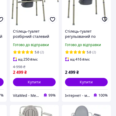
Стілець-туалет
Стілець-туалет
ей
розбірний сталевий
регульований по
ти
OSD Крісло унітаз для
висоті, розбірний OSD-
Готово до відправки
Готово до відправки
літніх людей і інвалідів
BL710112
Регулюється за
5.0
(2)
5.0
(2)
висотою
250
416
від
₴
/міс
від
₴
/міс
4 998
₴
2 499
₴
2 499
₴
Купити
Купити
7%
99%
100%
VitaMed - Медтехніка для дому, товари для здоров'я та краси!
Інтернет - магазин 602