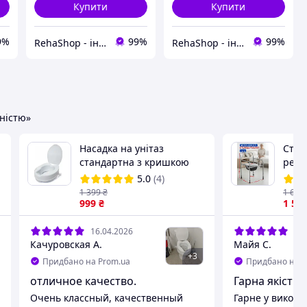
Купити
Купити
9%
99%
99%
RehaShop - інтернет-магазин медтехніки
RehaShop - інтернет-магазин медтехніки
дністю»
Насадка на унітаз
Стіл
стандартна з кришкою
регу
MED1-SC7060D-4
для і
5.0
(4)
люде
1 399
₴
1 650
999
₴
туал
1 59
16.04.2026
13.
Качуровская А.
Майя С.
+
3
Придбано на Prom.ua
Придбано на P
отличное качество.
Гарна якість
Очень классный, качественный
Гарне у викори