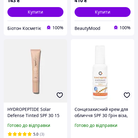
143
₴
410
₴
Купити
Купити
100%
100%
Біотон Косметік
BeautyMood
HYDROPEPTIDE Solar
Сонцезахисний крем для
Defense Tinted SPF 30 15
обличчя SPF 30 Грін віза,
ml сонцезахисний крем з
50 мл
Готово до відправки
Готово до відправки
тоном travel size
5.0
(3)