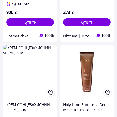
90
від
₴
/міс
900
₴
273
₴
Купити
Купити
100%
100%
Cosmetichka
Фіто юа | Фітоаптека
КРЕМ СОНЦЕЗАХИСНИЙ
Holy Land Sunbrella Demi
SPF 50, 30мл
Make-up To Go SPF 30 (
Сонцезахисний крем з