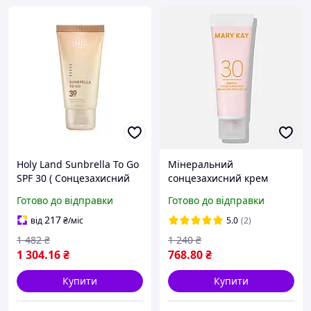
Holy Land Sunbrella To Go
Мінеральний
SPF 30 ( Сонцезахисний
сонцезахисний крем
крем ) 50мл
SPF30, 48 мл, Mary Kay
Готово до відправки
Готово до відправки
217
від
₴
/міс
5.0
(2)
1 482
₴
1 240
₴
1 304
.16
₴
768
.80
₴
Купити
Купити