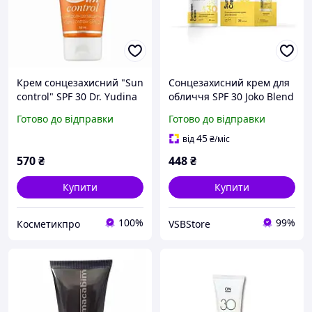
Крем сонцезахисний "Sun
Сонцезахисний крем для
control" SPF 30 Dr. Yudina
обличчя SPF 30 Joko Blend
50 мл
30 мл
Готово до відправки
Готово до відправки
45
від
₴
/міс
570
₴
448
₴
Купити
Купити
100%
99%
Косметикпро
VSBStore