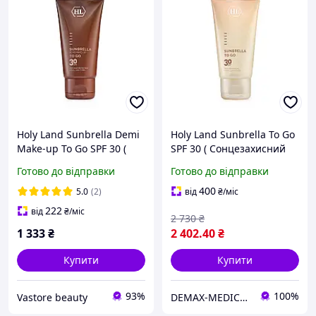
Holy Land Sunbrella Demi
Holy Land Sunbrella To Go
Make-up To Go SPF 30 (
SPF 30 ( Сонцезахисний
Сонцезахисний крем з
крем ) 125мл
Готово до відправки
Готово до відправки
тоном ) 50мл
400
5.0
(2)
від
₴
/міс
222
від
₴
/міс
2 730
₴
1 333
₴
2 402
.40
₴
Купити
Купити
93%
100%
Vastore beauty
DEMAX-MEDICARE