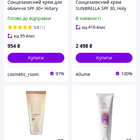
Сонцезахисний крем для
Сонцезахисний крем
обличчя SPF 30+ Hillary
SUNBRELLA SPF 30, Holy
VitaSun Daily Protect
Land 50 мл
Готово до відправки
В наявності
Cream, 40 мл
416
5.0
(1)
від
₴
/міс
95
від
₴
/міс
954
₴
2 498
₴
Купити
Купити
97%
100%
cosmetic_room
Allume