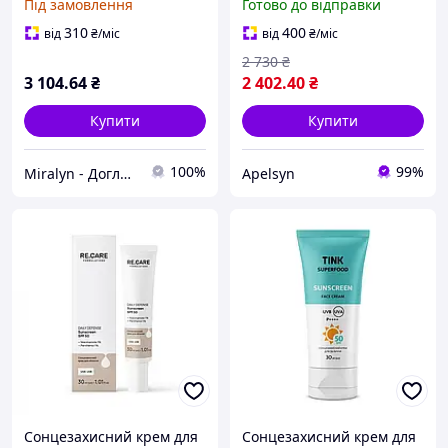
Під замовлення
Готово до відправки
тоном ) 125мл
310
400
від
₴
/міс
від
₴
/міс
2 730
₴
3 104
.64
₴
2 402
.40
₴
Купити
Купити
100%
99%
Miralyn - Догляд, якому довіряєш
Apelsyn
Сонцезахисний крем для
Сонцезахисний крем для