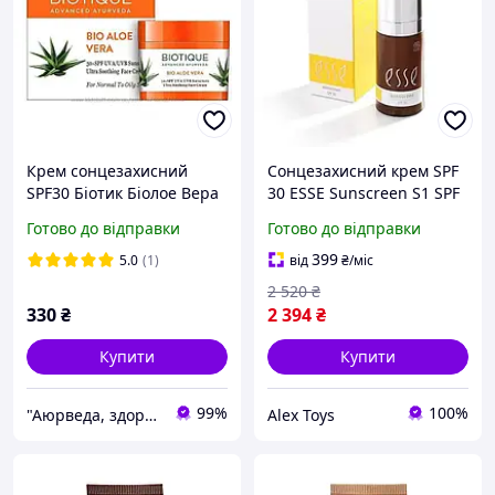
Крем сонцезахисний
Сонцезахисний крем SPF
SPF30 Біотик Біолое Вера
30 ESSE Sunscreen S1 SPF
Алое Вера, Biotique Bio
30 30 мл || AlexToys
Готово до відправки
Готово до відправки
Aloe
399
5.0
(1)
від
₴
/міс
2 520
₴
330
₴
2 394
₴
Купити
Купити
99%
100%
"Аюрведа, здоров!": Природний шлях до здоров'я та краси!
Alex Toys