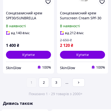
Сонцезахисний крем
Сонцезахисний крем
SPF30/SUNBRELLA
Sunscreen Cream SPF-30
SPF30/Holy Land
Renew 80 мл
В наявності
В наявності
140
212
від
₴
/міс
від
₴
/міс
2 650
₴
1 400
₴
2 120
₴
Купити
Купити
100%
100%
SkinGlow
SkinGlow
1
2
3
...
Показано 1 - 29 товарів з 2000+
Дивись також