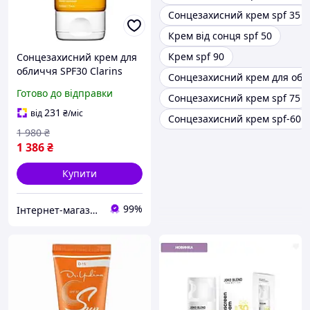
Сонцезахисний крем spf 35
Крем від сонця spf 50
Крем spf 90
Сонцезахисний крем для
обличчя SPF30 Clarins
Сонцезахисний крем для обл
Creme Solaire Jeunesse
Готово до відправки
Сонцезахисний крем spf 75
Haute Protection 50ml
231
від
₴
/міс
Сонцезахисний крем spf-60
1 980
₴
1 386
₴
Купити
99%
Інтернет-магазин "Happy World"