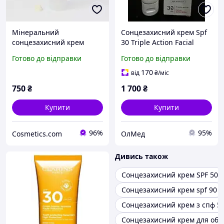
Мінеральний
Сонцезахисний крем Spf
сонцезахисний крем
30 Triple Action Facial
SPF30 Mary Kay 48 г
Sunscreen Spf 30, 50 мл
Готово до відправки
Готово до відправки
Klapp
170
від
₴
/міс
750
₴
1 700
₴
Купити
Купити
96%
95%
Cosmetics.com
ОлМед
Дивись також
Сонцезахисний крем SPF 50
Сонцезахисний крем spf 90
Сонцезахисний крем з спф 5
Сонцезахисний крем для обл