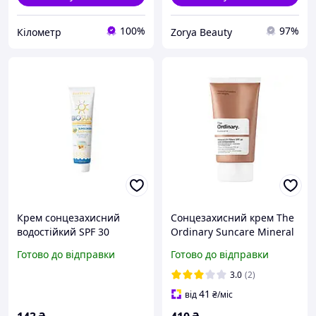
100%
97%
Кілометр
Zorya Beauty
Крем сонцезахисний
Сонцезахисний крем The
водостійкий SPF 30
Ordinary Suncare Mineral
BIOSUN, 120 мл
UV SPF30 Antioxidants (50
Готово до відправки
Готово до відправки
ml)
3.0
(2)
41
від
₴
/міс