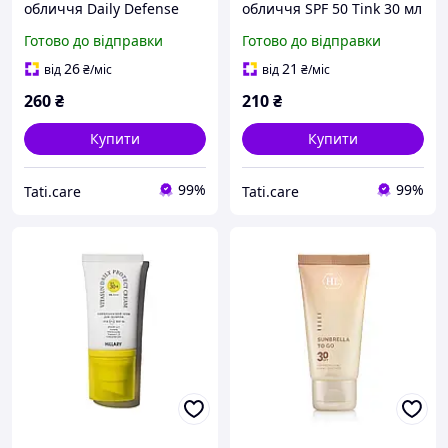
обличчя Daily Defense
обличчя SPF 50 Tink 30 мл
Sunscreen SPF 50 RECARE
Готово до відправки
Готово до відправки
30 мл
26
21
від
₴
/міс
від
₴
/міс
260
₴
210
₴
Купити
Купити
99%
99%
Tati.care
Tati.care