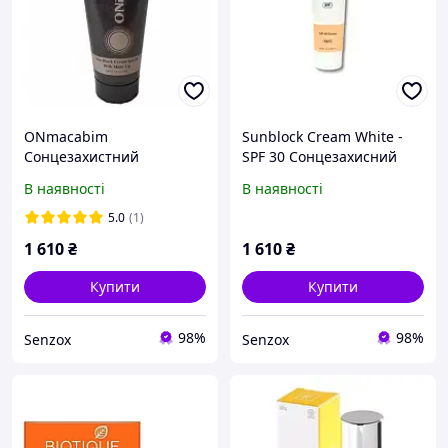
ONmacabim
Sunblock Cream White -
Сонцезахистний
SPF 30 Сонцезахисний
матуючий крем SPF 30
крем - SPF 30, 100 мл
В наявності
В наявності
SUNBLOCK MAKE UP SPF
30 - CREAM
5.0
(1)
1 610
₴
1 610
₴
Купити
Купити
98%
98%
Senzox
Senzox