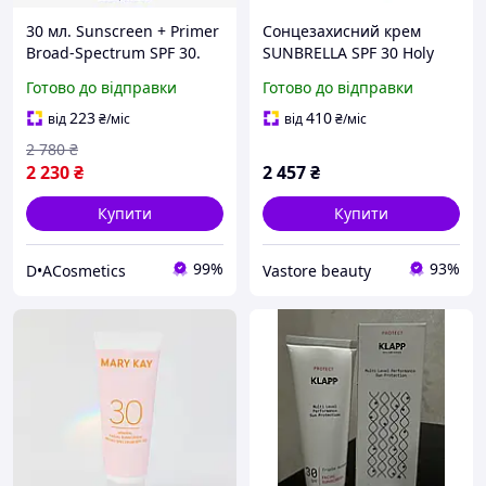
30 мл. Sunscreen + Primer
Сонцезахисний крем
Broad-Spectrum SPF 30.
SUNBRELLA SPF 30 Holy
Сонцезахисний крем для
Land 125 мл
Готово до відправки
Готово до відправки
обличчя SPF 30
223
410
від
₴
/міс
від
₴
/міс
2 780
₴
2 230
₴
2 457
₴
Купити
Купити
99%
93%
D•ACosmetics
Vastore beauty