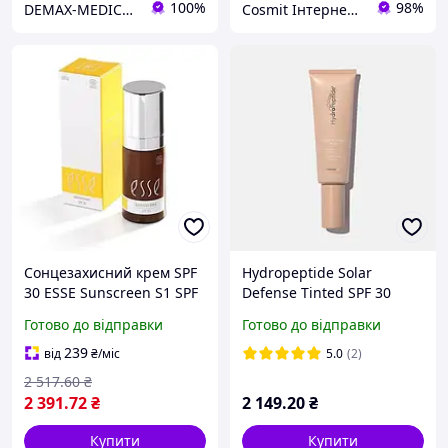
100%
98%
DEMAX-MEDICARE
Cosmit Інтернет - магазин оригінальної косметики і парфумерії Mary Kay
Сонцезахисний крем SPF
Hydropeptide Solar
30 ESSE Sunscreen S1 SPF
Defense Tinted SPF 30
30 30 мл || Kilometr+
Сонцезахисний
Готово до відправки
Готово до відправки
зволожуючий крем для
обличчя з ультралегким
239
від
₴
/міс
5.0
(2)
тонуючим ефектом 50ml
2 517
.60
₴
2 391
.72
₴
2 149
.20
₴
Купити
Купити