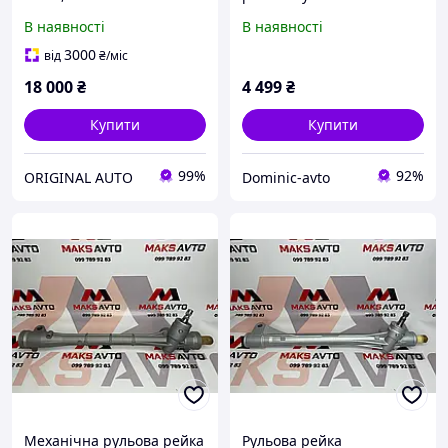
01-06 запчастини б\у
В наявності
В наявності
шрот
3000
від
₴
/міс
18 000
₴
4 499
₴
Купити
Купити
99%
92%
ORIGINAL AUTO
Dominic-avto
Механічна рульова рейка
Рульова рейка