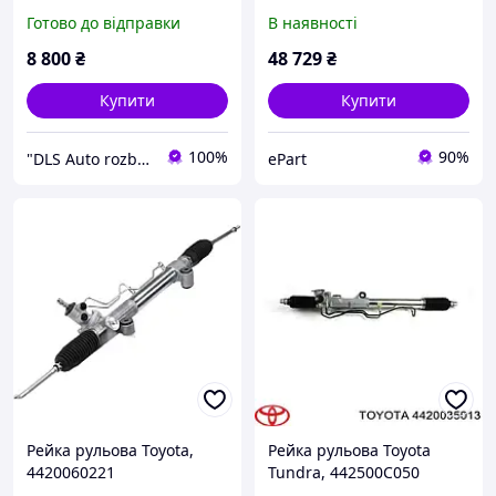
442000K040
Land Cruiser Prado 120 03-
Готово до відправки
В наявності
09, Lexus GX 02-09,
4420035061
8 800
₴
48 729
₴
Купити
Купити
100%
90%
"DLS Auto rozborka" - оригінальні б/в запчастини для пікапів, мікроавтобусів і позашляховиків
ePart
Рейка рульова Toyota,
Рейка рульова Toyota
4420060221
Tundra, 442500C050