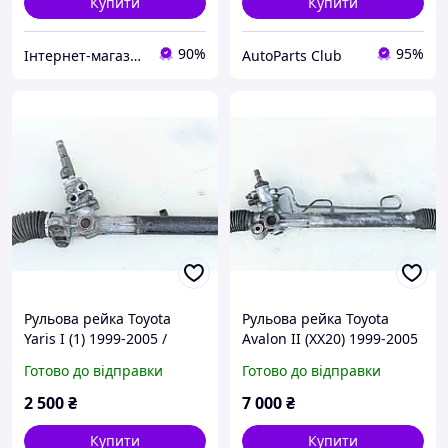
Купити
Купити
90%
95%
Інтернет-магазин "SwedishAvtoParts"
AutoParts Club
Рульова рейка Toyota
Рульова рейка Toyota
Yaris I (1) 1999-2005 /
Avalon II (XX20) 1999-2005
4425052010
р. в. / 4425007062
Готово до відправки
Готово до відправки
2 500
₴
7 000
₴
Купити
Купити