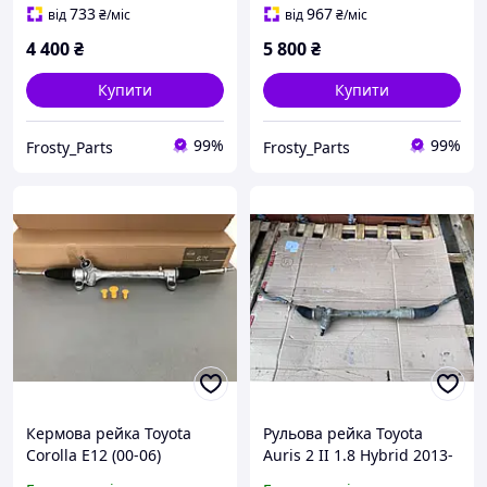
733
967
від
₴
/міс
від
₴
/міс
4 400
₴
5 800
₴
Купити
Купити
99%
99%
Frosty_Parts
Frosty_Parts
Кермова рейка Toyota
Рульова рейка Toyota
Corolla E12 (00-06)
Auris 2 II 1.8 Hybrid 2013-
2019 45510-02320