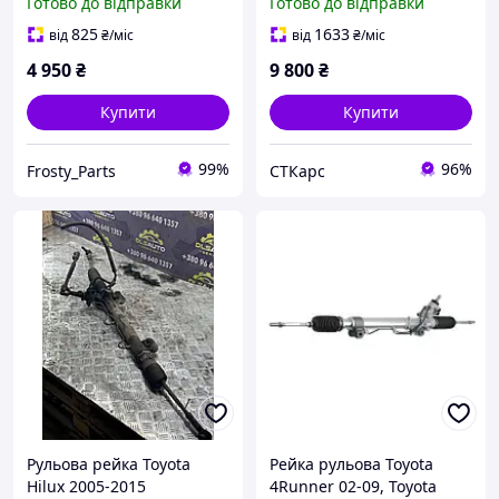
Готово до відправки
Готово до відправки
825
1633
від
₴
/міс
від
₴
/міс
4 950
₴
9 800
₴
Купити
Купити
99%
96%
Frosty_Parts
СТКарс
Рульова рейка Toyota
Рейка рульова Toyota
Hilux 2005-2015
4Runner 02-09, Toyota