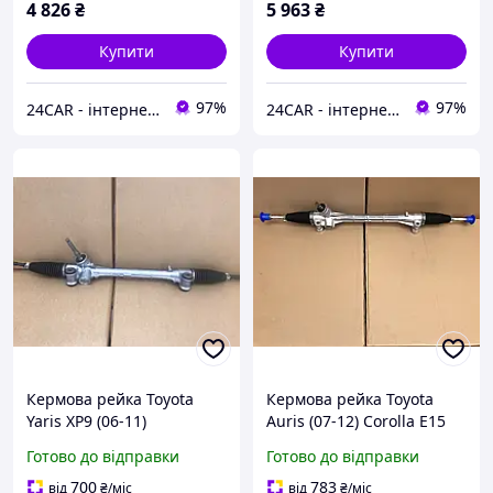
4 826
₴
5 963
₴
Купити
Купити
97%
97%
24CAR - інтернет магазин запчастин та аксесуарів
24CAR - інтернет магазин запчастин та аксесуарів
Кермова рейка Toyota
Кермова рейка Toyota
Yaris XP9 (06-11)
Auris (07-12) Corolla E15
(06-12)
Готово до відправки
Готово до відправки
700
783
від
₴
/міс
від
₴
/міс