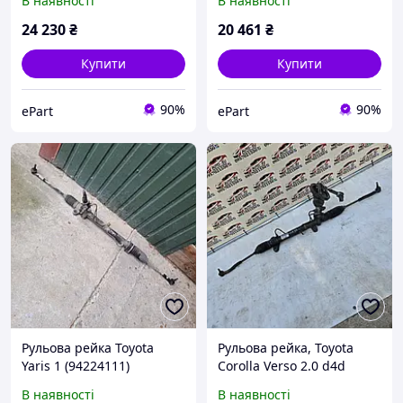
В наявності
В наявності
24 230
₴
20 461
₴
Купити
Купити
90%
90%
ePart
ePart
Рульова рейка Toyota
Рульова рейка, Toyota
Yaris 1 (94224111)
Corolla Verso 2.0 d4d
03ZE003 Тойота Корола
В наявності
В наявності
Версо