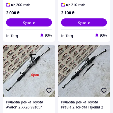
200
210
від
₴
/міс
від
₴
/міс
2 000
₴
2 100
₴
Купити
Купити
93%
93%
In-Torg
In-Torg
Рульова рейка Toyota
Рульова рейка Toyota
Avalon 2 XX20 99z05r
Previa 2,Тойота Превія 2
442500762
00-06r