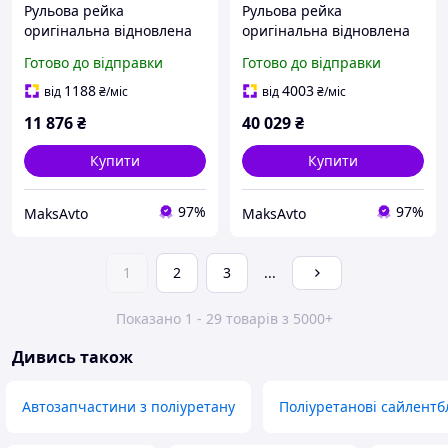
Рульова рейка
Рульова рейка
оригінальна відновлена
оригінальна відновлена
TOYOTA SEQUOIA TOYOTA
Toyota RAV4
Готово до відправки
Готово до відправки
TUNDRA TOYOTA TUNDRA
CREW CAB PICKUP TOYOTA
1188
4003
від
₴
/міс
від
₴
/міс
11 876
₴
40 029
₴
Купити
Купити
97%
97%
MaksAvto
MaksAvto
1
2
3
...
Показано 1 - 29 товарів з 5000+
Дивись також
Автозапчастини з поліуретану
Поліуретанові сайлентб