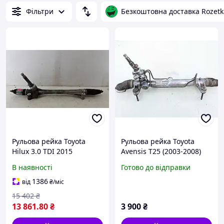
Фільтри
Безкоштовна доставка Rozetk
Рульова рейка Toyota
Рульова рейка Toyota
Hilux 3.0 TDI 2015
Avensis T25 (2003-2008)
455100F071
Corolla Verso (2004-2009)
В наявності
Готово до відправки
1386
від
₴
/міс
15 402
₴
13 861
.80
₴
3 900
₴