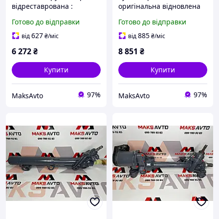
відреставрована :
оригінальна відновлена
TOYOTA AVENSIS (ZRT27,
TOYOTA RAV 4 III
Готово до відправки
Готово до відправки
ADT27) (09-.),LEXUS CT
(ZWA1_) (10-.)
627
885
від
₴
/міс
від
₴
/міс
6 272
₴
8 851
₴
Купити
Купити
97%
97%
MaksAvto
MaksAvto