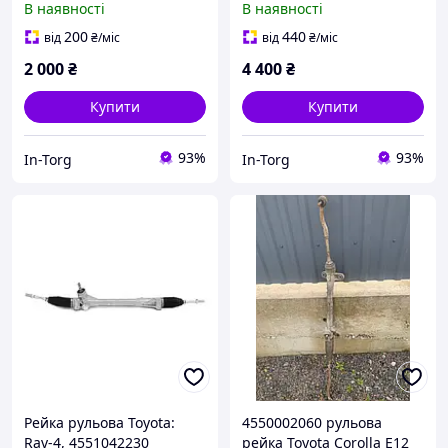
В наявності
В наявності
200
440
від
₴
/міс
від
₴
/міс
2 000
₴
4 400
₴
Купити
Купити
93%
93%
In-Torg
In-Torg
Рейка рульова Toyota:
4550002060 рульова
Rav-4, 4551042230
рейка Toyota Corolla E12