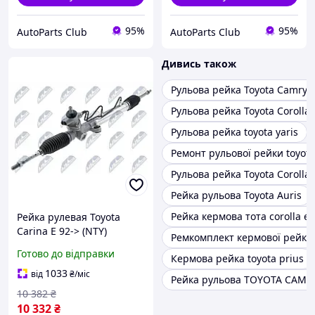
95%
95%
AutoParts Club
AutoParts Club
Дивись також
Рульова рейка Toyota Camry 
Рульова рейка Toyota Corolla
Рульова рейка toyota yaris
Ремонт рульової рейки toyot
Рульова рейка Toyota Corolla 
Рейка рульова Toyota Auris
Рейка кермова тота corolla e
Рейка рулевая Toyota
Carina E 92-> (NTY)
Ремкомплект кермової рейки 
Готово до відправки
Кермова рейка toyota prius
1033
від
₴
/міс
Рейка рульова TOYOTA CAMR
10 382
₴
10 332
₴