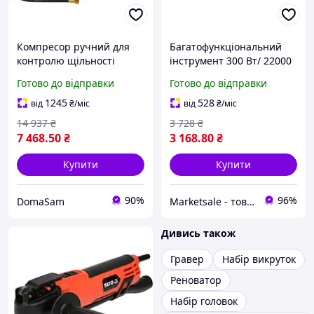
Компресор ручний для
Багатофункціональний
контролю щільності
інструмент 300 Вт/ 22000
трубних систем 5 МПа, 2
об/хв + насадки+кейс
Готово до відправки
Готово до відправки
л YATO
YATO YT-82220 (Польща)
1245
528
від
₴
/міс
від
₴
/міс
14 937
₴
3 728
₴
7 468
.50
₴
3 168
.80
₴
Купити
Купити
90%
96%
DomaSam
Marketsale - товари зі знижкою
Дивись також
Гравер
Набір викруток
Реноватор
Набір головок