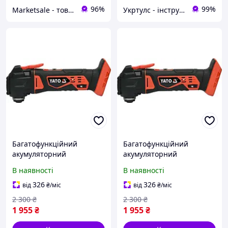
96%
99%
Marketsale - товари зі знижкою
Укртулс - інструменти та обладнання
Багатофункційний
Багатофункційний
акумуляторний
акумуляторний
інструмент без
інструмент без
В наявності
В наявності
акумулятора і зарядного
акумулятора і зарядного
пристрою YATO YT-82819
пристрою YATO YT-82819
326
326
від
₴
/міс
від
₴
/міс
(Польща)
(Польща)
2 300
₴
2 300
₴
1 955
₴
1 955
₴