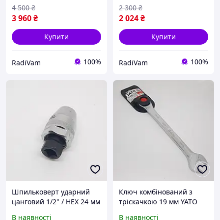
4 500
₴
2 300
₴
3 960
₴
2 024
₴
Купити
Купити
100%
100%
RadiVam
RadiVam
Шпильковерт ударний
Ключ комбінований з
цанговий 1/2" / HEX 24 мм
тріскачкою 19 мм YATO
Ø6 11 мм Cr-Mo YATO YT-
YT-0200 (72 зубці)
В наявності
В наявності