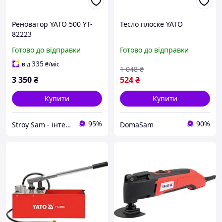
Реноватор YATO 500 YT-
Тесло плоске YATO
82223
Готово до відправки
Готово до відправки
335
від
₴
/міс
1 048
₴
3 350
₴
524
₴
Купити
Купити
95%
90%
Stroy Sam - інтернет магазин інструментів
DomaSam