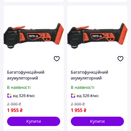
Багатофункційний
Багатофункційний
акумуляторний
акумуляторний
інструмент без
інструмент без
В наявності
В наявності
акумулятора і зарядного
акумулятора і зарядного
пристрою YATO YT-82819
пристрою YATO YT-82819
326
326
від
₴
/міс
від
₴
/міс
(Польща)
(Польща)
2 300
₴
2 300
₴
1 955
₴
1 955
₴
Купити
Купити