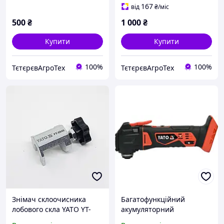
167
від
₴
/міс
500
₴
1 000
₴
Купити
Купити
100%
100%
ТєтєрєвАгроТех
ТєтєрєвАгроТех
Знімач склоочисника
Багатофункційний
лобового скла YATO YT-
акумуляторний
0846
інструмент без