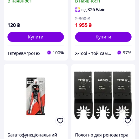
В наявності
В наявності
акумулятора і зарядного
пристрою YATO YT-82819
326
від
₴
/міс
(Польща)
2 300
₴
120
₴
1 955
₴
Купити
Купити
100%
97%
ТєтєрєвАгроТех
X-Tool - той самий інструмент!
Багатофункціональний
Полотно для реноватора