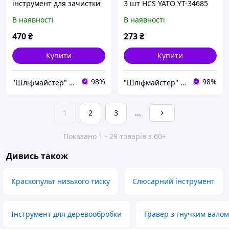
інструмент для зачистки
3 шт HCS YATO YT-34685
дротів 205 мм YATO
В наявності
В наявності
470
₴
273
₴
Купити
Купити
98%
98%
"Шліфмайстер" Інтернет-магазин
"Шліфмайстер" Інтернет-магазин
1
2
3
...
Показано 1 - 29 товарів з 60+
Дивись також
Краскопульт низького тиску
Слюсарний інструмент
Інструмент для деревообробки
Гравер з гнучким валом