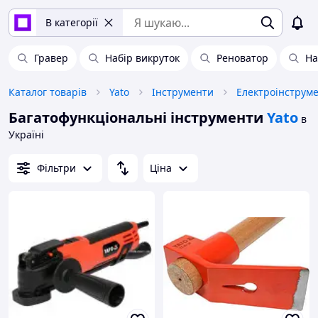
В категорії
Гравер
Набір викруток
Реноватор
На
Каталог товарів
Yato
Інструменти
Електроінструм
Багатофункціональні інструменти
Yato
в
Україні
Фільтри
Ціна