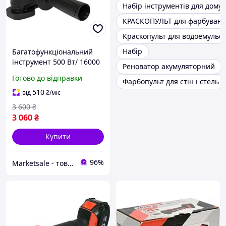
Набір інструментів для дому
КРАСКОПУЛЬТ для фарбуванн
Краскопульт для водоемульс
Набір
Багатофункціональний
інструмент 500 Вт/ 16000
Реноватор акумуляторний
об/хв + насадки+ кейс
Готово до відправки
Фарбопульт для стін і стель
YATO YT-82223 (Польща)
510
від
₴
/міс
3 600
₴
3 060
₴
Купити
96%
Marketsale - товари зі знижкою