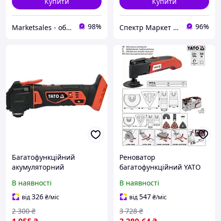
Купити
Купити
98%
96%
Marketsales - обладнання та інструменти
Спектр Маркет - професійне обладнання та інструмент
Багатофункційний
Реноватор
акумуляторний
багатофункційний YATO
інструмент без
300 Вт YT-82220
В наявності
В наявності
акумулятора і зарядного
пристрою YATO YT-82819
326
547
від
₴
/міс
від
₴
/міс
(Польща)
2 300
₴
3 728
₴