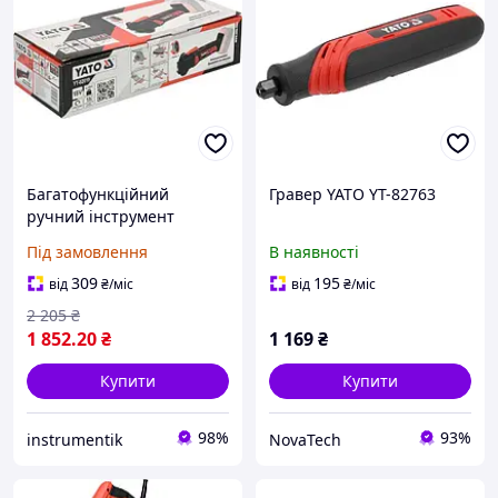
Багатофункційний
Гравер YATO YT-82763
ручний інструмент
(реноватор)
Під замовлення
В наявності
акумуляторний YATO : Li-
Ion 18 В, БЕЗ
309
195
від
₴
/міс
від
₴
/міс
АКУМУЛЯТОРА YT-82819
2 205
₴
1 852
.20
₴
1 169
₴
Купити
Купити
98%
93%
instrumentik
NovaTech