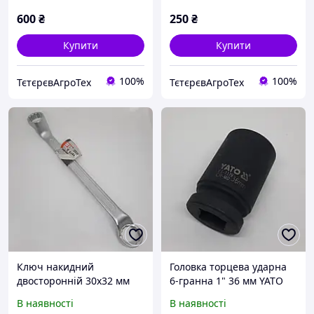
06256 (Польща)
600
₴
250
₴
Купити
Купити
100%
100%
ТєтєрєвАгроТех
ТєтєрєвАгроТех
Ключ накидний
Головка торцева ударна
двосторонній 30x32 мм
6-гранна 1" 36 мм YATO
YATO
YT-1179
В наявності
В наявності