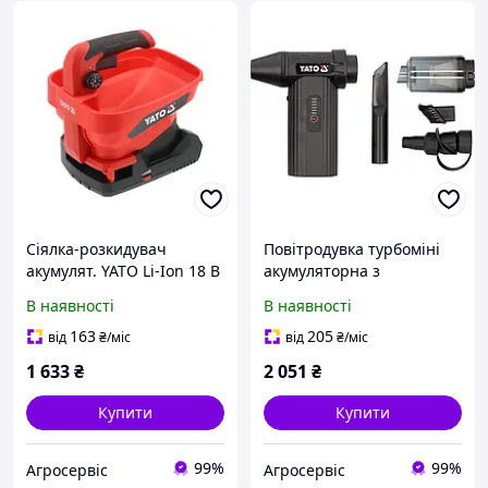
Сіялка-розкидувач
Повітродувка турбоміні
акумулят. YATO Li-Ion 18 В
акумуляторна з
бак 3 л зона 5 м 8
насадками YATO Li-Ion 7.4
В наявності
В наявності
положень/6 швидкостей
В 4 А·год USB заряджання
БЕЗ АКУМУЛЯТОРА YT-
YT-82936
163
205
від
₴
/міс
від
₴
/міс
86705
1 633
₴
2 051
₴
Купити
Купити
99%
99%
Агросервіс
Агросервіс