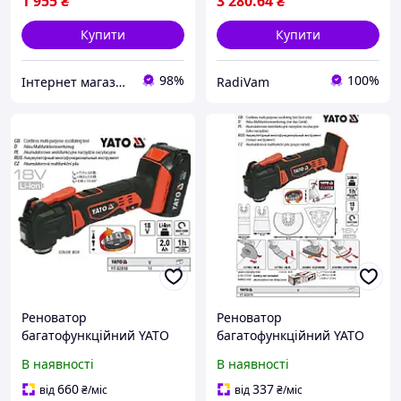
1 955
₴
3 280
.64
₴
Купити
Купити
98%
100%
Інтернет магазин обладнання та інструменту "Чупі"
RadiVam
Реноватор
Реноватор
багатофункційний YATO
багатофункційний YATO
акумулятор Li-Ion 18В 2А/г
акумуляторний БЕЗ
В наявності
В наявності
YT-82818
акумулятора YT-82819
660
337
від
₴
/міс
від
₴
/міс