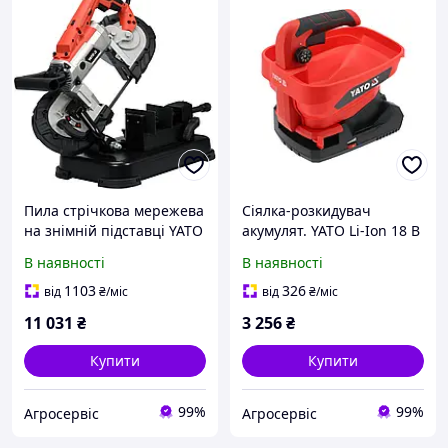
Пила стрічкова мережева
Сіялка-розкидувач
на знімній підставці YATO
акумулят. YATO Li-Ion 18 В
1100 Вт діапазон 127х127
2 АГод, бункер 3 л зона 5
В наявності
В наявності
мм
м 8 положень/6
швидкостейYT-86704
1103
326
від
₴
/міс
від
₴
/міс
11 031
₴
3 256
₴
Купити
Купити
99%
99%
Агросервіс
Агросервіс