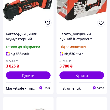
Багатофункційний
Багатофункційний
акумуляторний
ручний інструмент
інструмент YATO YT-82818
(реноватор) акумул. YATO,
Готово до відправки
Під замовлення
(Польща)
18 В Li-Ion 2 Агод, з
зарядн. Прист YT-82818
638
630
від
₴
/міс
від
₴
/міс
4 500
₴
4 500
₴
3 825
₴
3 780
₴
Купити
Купити
96%
98%
Marketsale - товари зі знижкою
instrumentik