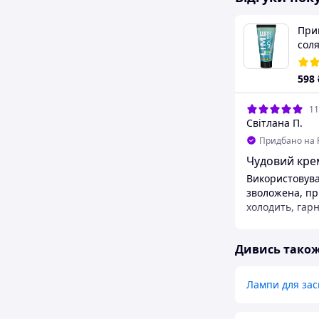
При
соля
Mou
екс
598
11
Світлана П.
Придбано на 
Чудовий кре
Використовува
зволожена, пр
холодить, гарн
Переваги
Можна викорис
Дивись тако
солярії та і на
прискорення з
Недоліки
Лампи для зас
Немає