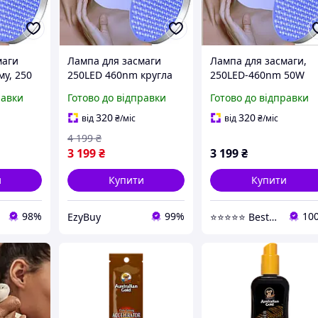
маги
Лампа для засмаги
Лампа для засмаги,
му, 250
250LED 460nm кругла
250LED-460nm 50W
60 NM,
срібляста портативна
кругла портативна
равки
Готово до відправки
Готово до відправки
мпа для
для обличчя і тіла
SMD2835 для обличчя
личчя та
складна підставка
тіла, сріблястий,
320
320
від
₴
/міс
від
₴
/міс
я засмаги
гачки
складна підставка,
4 199
₴
мотузка, окуляри
3 199
₴
3 199
₴
и
Купити
Купити
98%
99%
10
EzyBuy
⭐⭐⭐⭐⭐ Best Shop