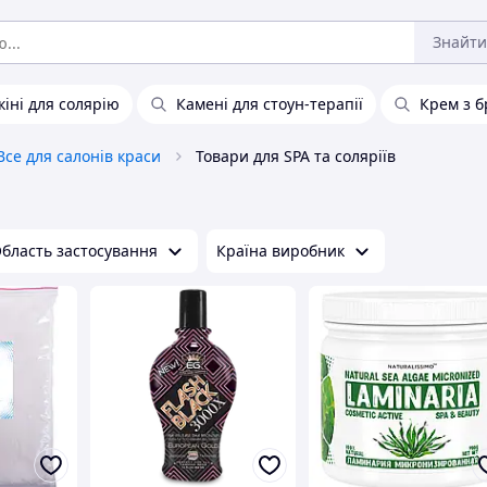
Знайти
кіні для солярію
Камені для стоун-терапії
Крем з б
Все для салонів краси
Товари для SPA та соляріїв
бласть застосування
Країна виробник