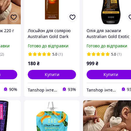
к 220 г
Лосьйон для солярію
Олія для засмаги
Australian Gold Dark
Australian Gold Exotic
шок для
Tanning Accelerator
oil intensifier для
равки
Готово до відправки
Готово до відправки
го
солярію, для пляжу
бличчя
(2)
5.0
(1)
5.0
(1)
180
₴
999
₴
и
Купити
Купити
90%
93%
9
Tanshop інтернет-магазин косметика для солярію, для автозасмаги
Tanshop інтернет-магазин косметика для солярію, для автозасмаги