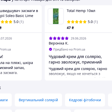
швидшувач засмаги в
Total Hemp 10мл
рії Soleo Basic Lime
sse з тирозином і
5.0
(1)
5.0
(1)
трактом зеленого чаю
₴
47
₴
.07.2026
29.06.2026
Вероніка К.
Prom.ua
Придбано на Prom.ua
м!
Чудовий крем для солярію,
гарно зволожує, приємний
ла на пляжі, шкіра
аромат
иємний запах,
Чудовий крем для солярію, гарно
а засмага.
зволожує, якщо не хочеться з
сильним бронзатором, цей підійде
товувати, як в
Переваги
ж
 пляжі для
Гарно зволожує, сприяє засмазі
асмаги.
Недоліки
маги
Вертикальний солярій
Кедрові фітобочки
Не знайшла