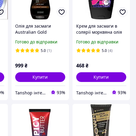
Олія для засмаги
Крем для засмаги в
Australian Gold
солярії морквяна олія
Bronzing intensifier dry
Wild Tan Sexy Carrot
Готово до відправки
Готово до відправки
 і
oil для пляжу та
Bronzer+ темний
солярію
бронзатор DNA
5.0
(1)
5.0
(4)
999
₴
468
₴
Купити
Купити
0%
93%
93%
Tanshop інтернет-магазин косметика для солярію, для автозасмаги
Tanshop інтернет-магазин косметика для солярію, для автозасмаги