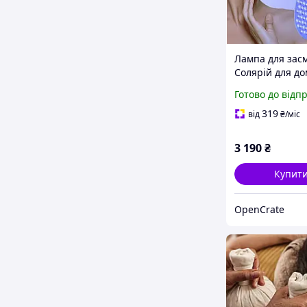
Лампа для зас
Солярій для до
світлодіодів, 4
Готово до відп
Портативна ла
засмаги для об
319
від
₴
/міс
тіла, Тенер дл
3 190
₴
Купит
OpenCrate