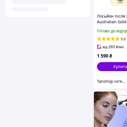
Лосьйон після 
Australian Gol
Vanilla Pineapp
Готово до відп
Extender
5.0
265
від
₴
/міс
1 590
₴
Купит
Tanshop інтернет-магазин косметика для солярію, для автозасмаги