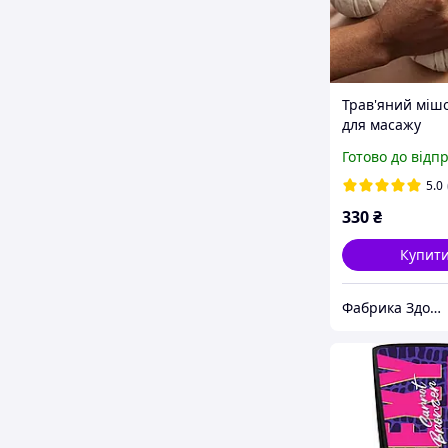
Трав'яний мішо
для масажу
оздоровчий Мі
Готово до відп
антицелюлітно
масажу тіла о
5.0
330
₴
Купит
Фабрика Здоров'я