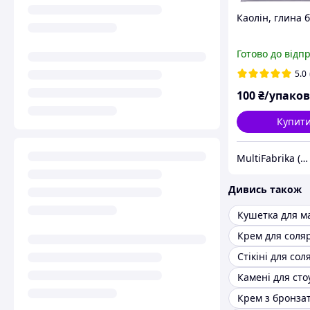
Каолін, глина б
Готово до відп
5.0
100
₴/упако
Купит
MultiFabrika (Мультифабрика)
Дивись також
Кушетка для м
Крем для соля
Стікіні для сол