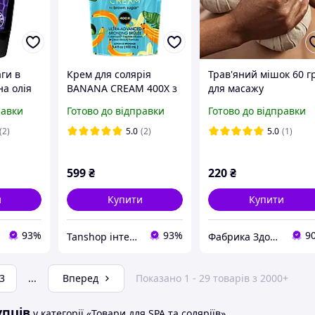
ги в
Крем для солярія
Трав'яний мішок 60 г
на олія
BANANA CREAM 400X з
для масажу
arrot
ультра темними
оздоровчий Мішок д
равки
Готово до відправки
Готово до відправки
ий
бронзантами Double
антицелюлітного
A
Dark Black Chocolate
масажу тіла обличчя
(2)
5.0
(2)
5.0
(1)
599
₴
220
₴
и
Купити
Купити
93%
93%
9
Tanshop інтернет-магазин косметика для солярію, для автозасмаги
Фабрика Здоров'я
3
...
Вперед
Показано 1 - 29 товарів з 2000+
упців
у категорії «Товари для SPA та соляріїв»