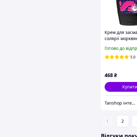
Крем для засма
солярії морквя
Wild Tan Sexy C
Готово до відп
Bronzer+ темн
бронзатор DN
5.0
468
₴
Купит
Tanshop інтернет-магазин косметика для солярію, для автозасмаги
1
2
Відгуки пок