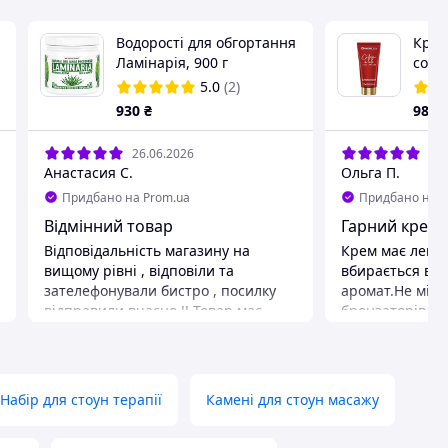
Водорості для обгортання
Крем
Ламінарія, 900 г
соля
in L
5.0
(2)
з ко
930
₴
988
анти
26.06.2026
17.
Анастасия С.
Ольга П.
Придбано на Prom.ua
Придбано на P
Відмінний товар
Гарний крем
Відповідальність магазину на
Крем має легку 
вищому рівні , відповіли та
вбирається в 
зателефонували бистро , посилку
аромат.Не міс
відправили вчасно !! Товар має
бронзаторів
відмінну якість і приємну ціну !!
Переваги
Переваги
Якісний склад 
Все гарно
Набір для стоун терапії
Камені для стоун масажу