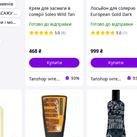
аменів
Крем для засмаги в
Лосьйон для солярію
Камені ДЛЯ МАСАЖУ базальтові
солярії Soleo Wild Tan
European Gold Dark
Wild Bronzer з
Star 6000X з потрійн
Полинові сигари і мокса
Готово до відправки
Готово до відправки
бронзаторами DHA
бронзовою формуло
для глибокої та
5.0
(6)
5.0
(1)
тривалої засмаги
468
₴
999
₴
Купити
Купити
93%
9
Tanshop інтернет-магазин косметика для солярію, для автозасмаги
Tanshop інтернет-магазин косметика для солярію, для автозасмаги