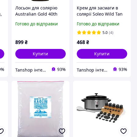
Лосьон для солярію
Крем для засмаги в
,
Australian Gold 40th
солярії Soleo Wild Tan
Anniversary Dark
FANCY Vanilla
Готово до відправки
Готово до відправки
Tanning Accelerator
Accelerator 125 мл
5.0
(4)
899
₴
468
₴
Купити
Купити
0%
93%
93%
Tanshop інтернет-магазин косметика для солярію, для автозасмаги
Tanshop інтернет-магазин косметика для солярію, для автозасмаги