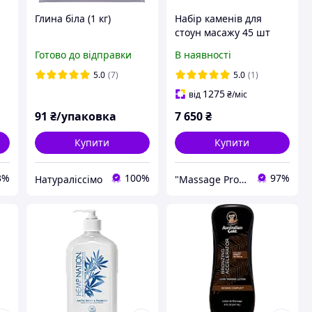
Глина біла (1 кг)
Набір каменів для
стоун масажу 45 шт
ою
Нагрівач Habys 6л
Готово до відправки
В наявності
ю
Базальтові масажні
камені з нагрівачем
5.0
(7)
5.0
(1)
1275
від
₴
/міс
91
₴/упаковка
7 650
₴
Купити
Купити
3%
100%
97%
Натураліссімо
"Massage Pro": Товари для масажу, краси та здоров'я!