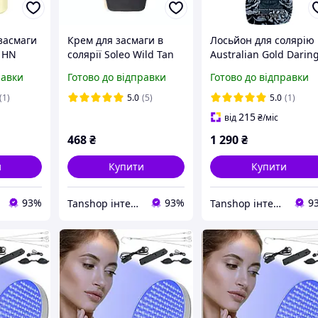
засмаги
Крем для засмаги в
Лосьйон для солярію
d HN
солярії Soleo Wild Tan
Australian Gold Daring
le Tan
Wild Accelerator, оптові
Dark
равки
Готово до відправки
Готово до відправки
ціни
(1)
5.0
(5)
5.0
(1)
215
від
₴
/міс
468
₴
1 290
₴
и
Купити
Купити
93%
93%
9
Tanshop інтернет-магазин косметика для солярію, для автозасмаги
Tanshop інтернет-магазин косметика для солярію, для автозасмаги