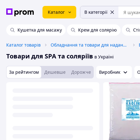
Каталог
В категорії
Кушетка для масажу
Крем для солярію
Сті
Каталог товарів
Обладнання та товари для надання послуг
Товари для SPA та соляріїв
в Україні
За рейтингом
Дешевше
Дорожче
Виробник
О