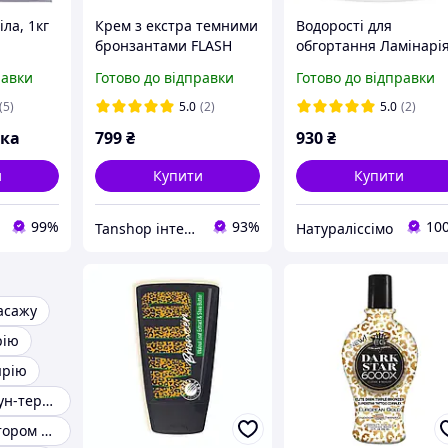
іла, 1кг
Крем з екстра темними
Водорості для
бронзантами FLASH
обгортання Ламінарія
BLACK 3000X для дуже
900 г
равки
Готово до відправки
Готово до відправки
темного шоколадного
відтінку, миттєвий
(5)
5.0
(2)
5.0
(2)
ефект
вка
799
₴
930
₴
и
Купити
Купити
99%
93%
10
Tanshop інтернет-магазин косметика для солярію, для автозасмаги
Натураліссімо
асажу
рію
ярію
Камені для стоун-терапії
Крем з бронзатором для солярію