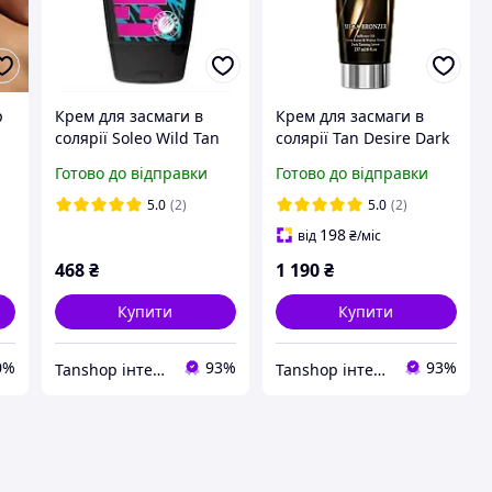
р
Крем для засмаги в
Крем для засмаги в
солярії Soleo Wild Tan
солярії Tan Desire Dark
ля
CRAZY Bronzer з
Chocolate з екстрактом
Готово до відправки
Готово до відправки
антивіковим ефектом і
темного шоколаду і
бронзаторами DHA
грецьким горіхом
5.0
(2)
5.0
(2)
198
від
₴
/міс
468
₴
1 190
₴
Купити
Купити
0%
93%
93%
Tanshop інтернет-магазин косметика для солярію, для автозасмаги
Tanshop інтернет-магазин косметика для солярію, для автозасмаги