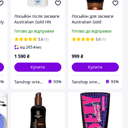
Лосьйон після засмаги
Лосьйон для засмаги
ly
Australian Gold HN
Australian Gold
Arctic Berry & Prosecco
Accelerator lotion
Готово до відправки
Готово до відправки
Tan Extender
bronzer, для солярію,
для пляжу
5.0
(1)
5.0
(1)
265
від
₴
/міс
1 590
₴
999
₴
Купити
Купити
3%
93%
93%
Tanshop інтернет-магазин косметика для солярію, для автозасмаги
Tanshop інтернет-магазин косметика для солярію, для автозасмаги