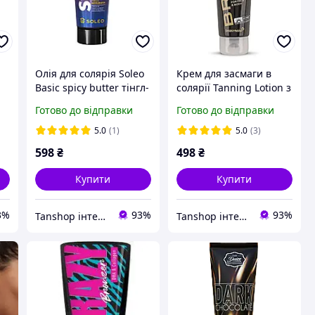
Олія для солярія Soleo
Крем для засмаги в
Basic spicy butter тінгл-
солярії Tanning Lotion з
прискорювач 150 мл
меланіном, олією ши,
Готово до відправки
Готово до відправки
тирозином і алое вера
5.0
(1)
5.0
(3)
598
₴
498
₴
Купити
Купити
3%
93%
93%
Tanshop інтернет-магазин косметика для солярію, для автозасмаги
Tanshop інтернет-магазин косметика для солярію, для автозасмаги