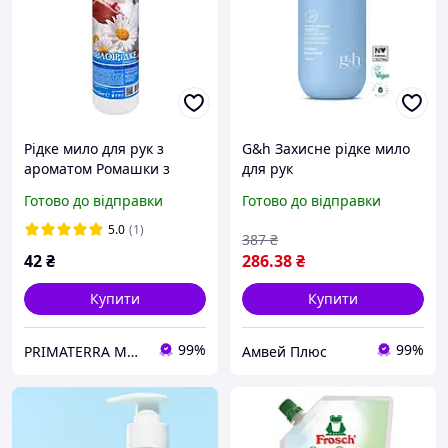
Рідке мило для рук з
G&h Захисне рідке мило
ароматом Ромашки з
для рук
дозатором, 0,5кг
Готово до відправки
Готово до відправки
5.0
(1)
387
₴
42
₴
286
.38
₴
Купити
Купити
99%
99%
PRIMATERRA Миючі засоби
Амвей Плюс