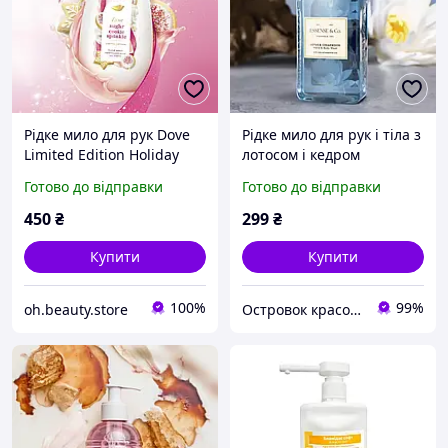
Рідке мило для рук Dove
Рідке мило для рук і тіла з
Limited Edition Holiday
лотосом і кедром
Treat Hand Wash - Sugar
essense&co. код 47267
Готово до відправки
Готово до відправки
Cookie Sprinkle
оріфлейм
450
₴
299
₴
Купити
Купити
100%
99%
oh.beauty.store
Островок красоти "MIRA"