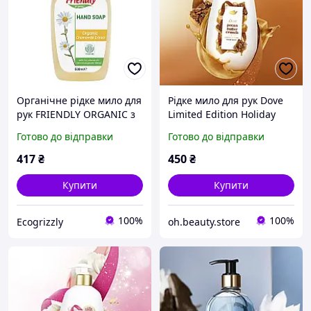
Органічне рідке мило для
Рідке мило для рук Dove
рук FRIENDLY ORGANIC з
Limited Edition Holiday
екстрактом ромашки, 500
Treat Hand Wash - Pecan
Готово до відправки
Готово до відправки
мл
Butter Crunch
417
₴
450
₴
Купити
Купити
100%
100%
Ecogrizzly
oh.beauty.store