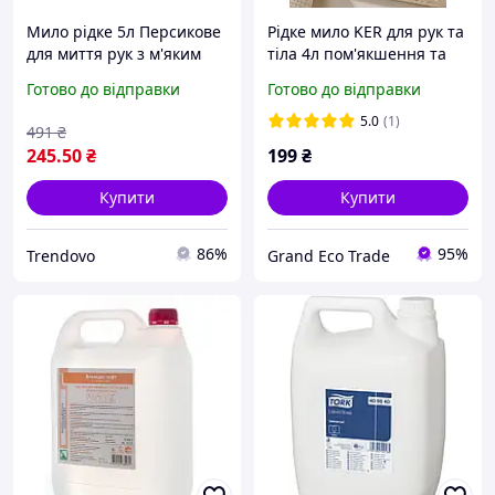
Мило рідке 5л Персикове
Рідке мило KER для рук та
для миття рук з м'яким
тіла 4л пом'якшення та
впливом на шкіру та
зволоження
Готово до відправки
Готово до відправки
хорошими миючими
властивостями
5.0
(1)
491
₴
245
.50
₴
199
₴
Купити
Купити
86%
95%
Trendovo
Grand Eco Trade