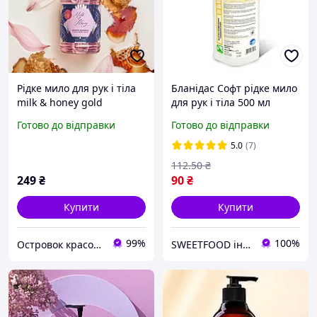
Рідке мило для рук і тіла
Бланідас Софт рідке мило
milk & honey gold
для рук і тіла 500 мл
магнолія код 47537
Готово до відправки
Готово до відправки
оріфлейм
5.0
(7)
112
.50
₴
249
₴
90
₴
Купити
Купити
99%
100%
Островок красоти "MIRA"
SWEETFOOD інтернет магазин