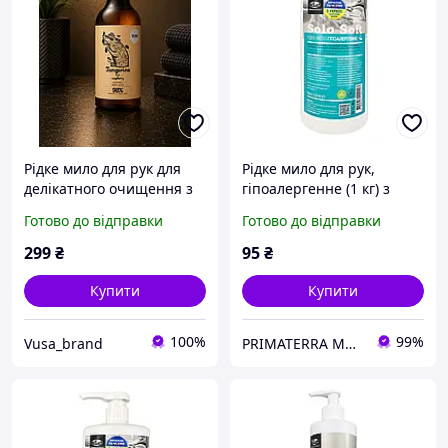
Рідке мило для рук для
Рідке мило для рук,
делікатного очищення з
гіпоалергенне (1 кг) з
ароматом мандарина та
дозатором
Готово до відправки
Готово до відправки
малини YOPE Tangerine &
Raspberry 500 мл
299
₴
95
₴
Купити
Купити
100%
99%
Vusa_brand
PRIMATERRA Миючі засоби