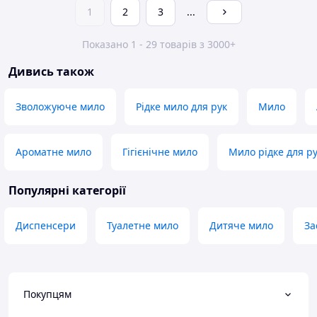
1
2
3
...
Показано 1 - 29 товарів з 3000+
Дивись також
Зволожуюче мило
Рідке мило для рук
Мило
Ароматне мило
Гігієнічне мило
Мило рідке для ру
Популярні категорії
Диспенсери
Туалетне мило
Дитяче мило
За
Покупцям