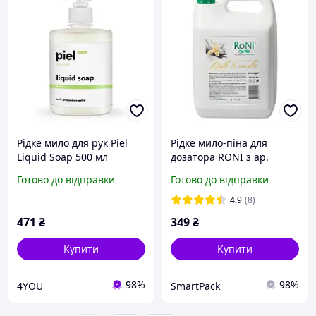
Рідке мило для рук Piel
Рідке мило-піна для
Liquid Soap 500 мл
дозатора RONI з ар.
ванілі TM RONI - каністра,
Готово до відправки
Готово до відправки
5 л
4.9
(8)
471
₴
349
₴
Купити
Купити
98%
98%
4YOU
SmartPack