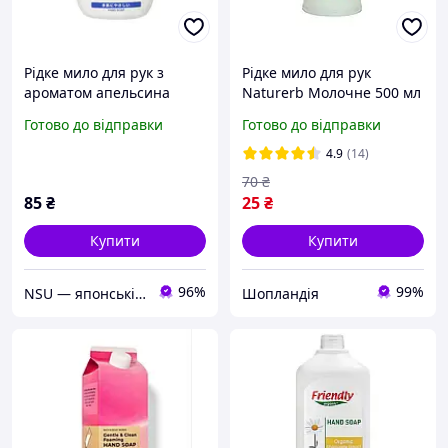
Рідке мило для рук з
Рідке мило для рук
ароматом апельсина
Naturerb Молочне 500 мл
Rocket Soap
Готово до відправки
Готово до відправки
4.9
(14)
70
₴
85
₴
25
₴
Купити
Купити
96%
99%
NSU — японські біодобавки, косметика та товари для дому
Шопландія