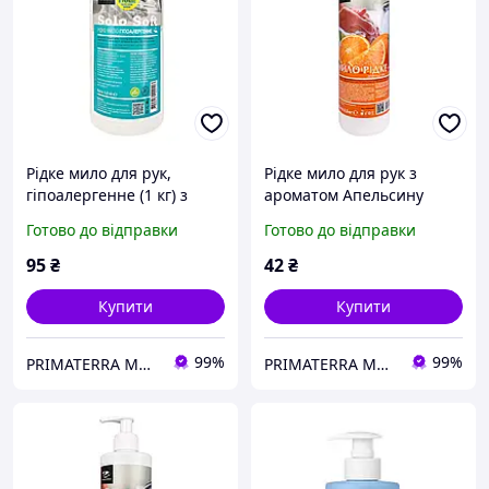
Рідке мило для рук,
Рідке мило для рук з
гіпоалергенне (1 кг) з
ароматом Апельсину
дозатором
(0.5кг Д)
Готово до відправки
Готово до відправки
95
₴
42
₴
Купити
Купити
99%
99%
PRIMATERRA Миючі засоби
PRIMATERRA Миючі засоби