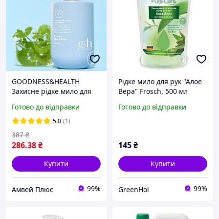
GOODNESS&HEALTH
Рідке мило для рук "Алое
Захисне рідке мило для
Вера" Frosch, 500 мл
рук амвей 250 мл
Готово до відправки
Готово до відправки
5.0
(1)
387
₴
286
.38
₴
145
₴
Купити
Купити
99%
99%
Амвей Плюс
GreenHol