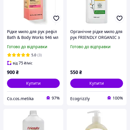
Рідке мило для рук рефіл
Органічне рідке мило для
Bath & Body Works 946 мл
рук FRIENDLY ORGANIC з
, змінний блок
екстрактом ромашки,
Готово до відправки
Готово до відправки
1000 мл
5.0
(3)
75
від
₴
/міс
900
₴
550
₴
Купити
Купити
97%
100%
Co.cos.metika
Ecogrizzly