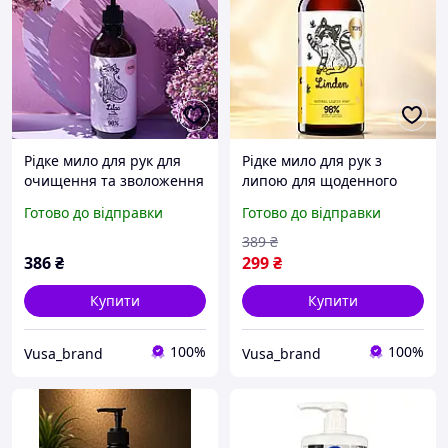
Рідке мило для рук для
Рідке мило для рук з
очищення та зволоження
липою для щоденного
чутливої шкіри
очищення YOPE Liquid
Готово до відправки
Готово до відправки
натуральне YOPE Hand
Soap Linden 500 мл
Soap Lilac and Vanilla 500
389
₴
мл
386
₴
299
₴
Купити
Купити
100%
100%
Vusa_brand
Vusa_brand