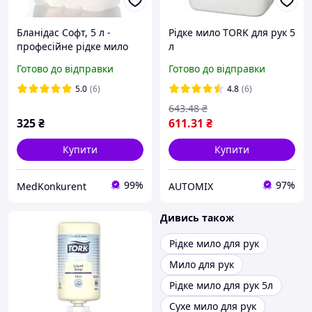
Бланідас Софт, 5 л -
Рідке мило TORK для рук 5
професійне рідке мило
л
для частого миття рук
Готово до відправки
Готово до відправки
5.0
(6)
4.8
(6)
643
.48
₴
325
₴
611
.31
₴
Купити
Купити
99%
97%
MedKonkurent
AUTOMIX
Дивись також
Рідке мило для рук
Мило для рук
Рідке мило для рук 5л
Сухе мило для рук