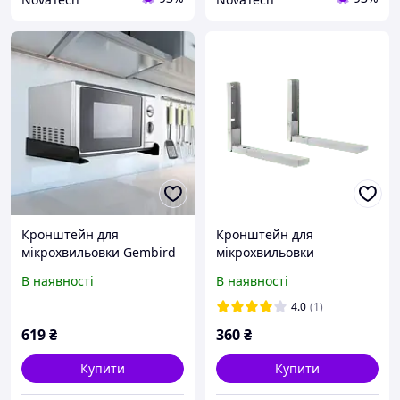
Кронштейн для
Кронштейн для
мікрохвильовки Gembird
мікрохвильовки
WM-U35-01-W
В наявності
В наявності
4.0
(1)
619
₴
360
₴
Купити
Купити