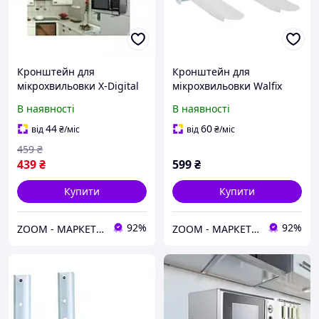
Кронштейн для
Кронштейн для
мікрохвильовки X-Digital
мікрохвильовки Walfix
MW2080 White
MT-2W
В наявності
В наявності
44
60
від
₴
/міс
від
₴
/міс
459
₴
439
₴
599
₴
Купити
Купити
92%
92%
ZOOM - МАРКЕТ ЦИФРОВОЇ ТЕХНІКИ
ZOOM - МАРКЕТ ЦИФРОВОЇ ТЕХНІКИ