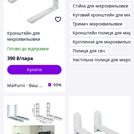
Стійка для мікрохвильовки
Кутовий кронштейн для мікр
Тримач мікрохвильовки
Кронштейн полиця для мікр
Кронштейн для
мікрохвильовки
Кріплення для мікрохвильово
регульований білий
Готово до відправки
Полиця для свч
390
₴/пара
Настільна полиця для мікро
Купити
99%
MalFurni - Ваш надійний партнер з меблевої та дверної фурнітури