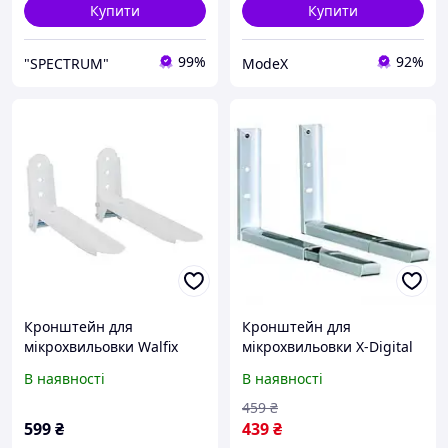
Купити
Купити
99%
92%
"SPECTRUM"
ModeX
Кронштейн для
Кронштейн для
мікрохвильовки Walfix
мікрохвильовки X-Digital
MT-2W
MW2080 Silver
В наявності
В наявності
459
₴
599
₴
439
₴