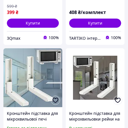
599
₴
399
₴
408
₴/комплект
Купити
Купити
100%
100%
3Qmax
TARTIKO інтернет магазин для дому та дачі
Кронштейн підставка для
Кронштейн підставка для
мікрохвильової печі
мікрохвильовки рейки на
телескопічний 250х465мм
стіну V-Star 250х465мм