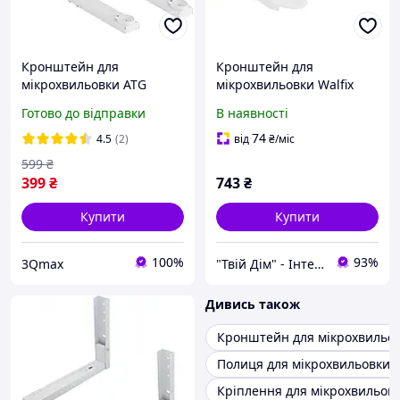
Кронштейн для
Кронштейн для
мікрохвильовки ATG
мікрохвильовки Walfix
M450W
MT-2W, White, глибина:
Готово до відправки
В наявності
285-425 мм,
навантаження: до 35 кг
74
4.5
(2)
від
₴
/міс
599
₴
399
₴
743
₴
Купити
Купити
100%
93%
3Qmax
"Твій Дім" - Інтернет-гіпермаркет
Дивись також
Кронштейн для мікрохвильов
Полиця для мікрохвильовки
Кріплення для мікрохвильово