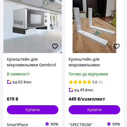
Кронштейн для
Кронштейн для
мікрохвильовки Gembird
мiкрохвильовки
WM-U35-01-W
мікрохвильової печі СВЧ
В наявності
Готово до відправки
НВЧ SECTOR MC-01 W
Крiплення тримач
62
від
₴
/міс
5.0
(1)
полиця пiдставка на стiну
45
від
₴
/міс
619
₴
449
₴/комплект
Купити
Купити
90%
99%
SmartPlace
"SPECTRUM"