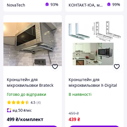
93%
99%
NovaTech
КОНТАКТ-ЮА, магазин кабельної продукції
Кронштейн для
Кронштейн для
мiкрохвильовки Brateck
мікрохвильовки X-Digital
MB-6S Крiплення тримач
MW2080 White
Готово до відправки
В наявності
полиця пiдставка для
мікрохвильової печі СВЧ
4.5
(4)
на стiну
50
від
₴
/міс
459
₴
499
₴/комплект
439
₴