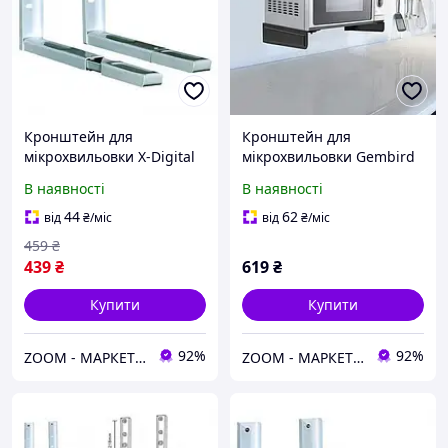
Кронштейн для
Кронштейн для
мікрохвильовки X-Digital
мікрохвильовки Gembird
MW2080 Silver
WM-U35-01-W
В наявності
В наявності
44
62
від
₴
/міс
від
₴
/міс
459
₴
439
₴
619
₴
Купити
Купити
92%
92%
ZOOM - МАРКЕТ ЦИФРОВОЇ ТЕХНІКИ
ZOOM - МАРКЕТ ЦИФРОВОЇ ТЕХНІКИ