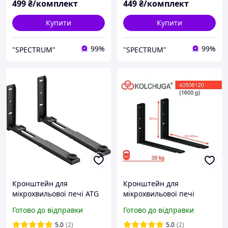
499
₴/комплект
449
₴/комплект
Полка тримач стійка
кріплення
Купити
Купити
99%
99%
"SPECTRUM"
"SPECTRUM"
Кронштейн для
Кронштейн для
мікрохвильової печі ATG
мікрохвильової печі
M450B
(чорний) ТМ Кольчуга
Готово до відправки
Готово до відправки
(Kolchuga)
5.0
(2)
5.0
(2)