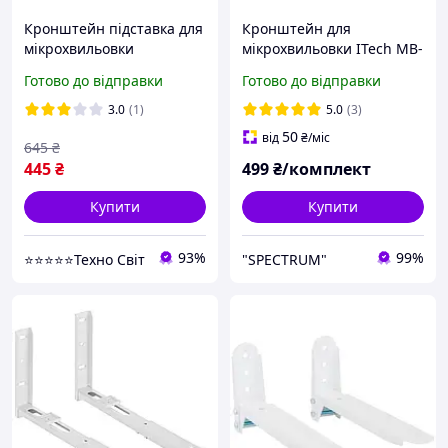
Кронштейн підставка для
Кронштейн для
мікрохвильовки
мікрохвильовки ITech MB-
телескопічний V-Star
5 S Кронштейн для НВЧ
Готово до відправки
Готово до відправки
250х465мм
СВЧ Кронштейн для
мікрохвильової печі
3.0
(1)
5.0
(3)
Кріплення тримач
50
від
₴
/міс
645
₴
підставка
445
₴
499
₴/комплект
Купити
Купити
93%
99%
⭐⭐⭐⭐⭐Техно Світ
"SPECTRUM"