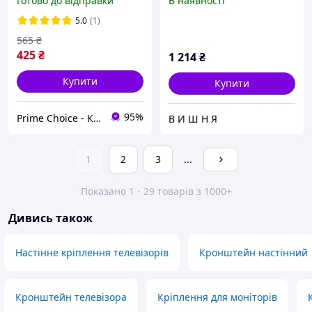
Готово до відправки
В наявності
Настінне кріплення
універсальне
5.0
(1)
565
₴
425
₴
1 214
₴
Купити
Купити
95%
Prime Choice - Кращий вибір
В И Ш Н Я
1
2
3
...
Показано 1 - 29 товарів з 1000+
Дивись також
Настінне кріплення телевізорів
Кронштейн настінний
Кронштейн телевізора
Кріплення для моніторів