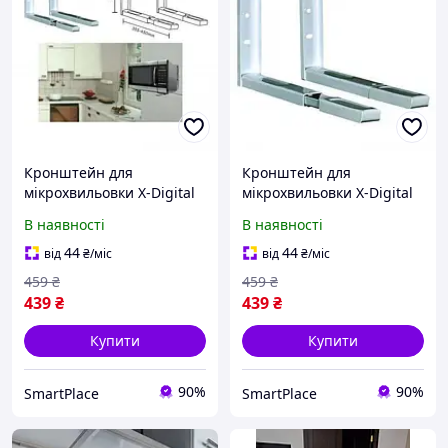
Кронштейн для
Кронштейн для
мікрохвильовки X-Digital
мікрохвильовки X-Digital
MW2080 White
MW2080 Silver
В наявності
В наявності
44
44
від
₴
/міс
від
₴
/міс
459
₴
459
₴
439
₴
439
₴
Купити
Купити
90%
90%
SmartPlace
SmartPlace