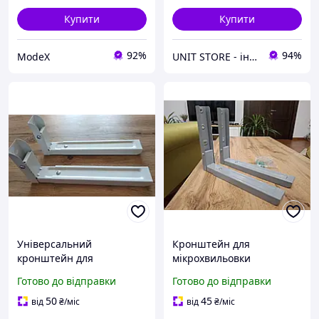
Купити
Купити
92%
94%
ModeX
UNIT STORE - інтернет-магазин для всієї родини
Універсальний
Кронштейн для
кронштейн для
мiкрохвильовки
мікрохвильової печі
мікрохвильової печі СВЧ
Готово до відправки
Готово до відправки
Brateck MB-6 W
НВЧ SECTOR MC-01 S
Кріплення для
Крiплення тримач
50
45
від
₴
/міс
від
₴
/міс
мікрохвильової печі НВЧ
полиця пiдставка на стiну