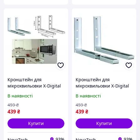
Кронштейн для
Кронштейн для
мікрохвильовки X-Digital
мікрохвильовки X-Digital
MW2080 White
MW2080 Silver
В наявності
В наявності
459
₴
459
₴
439
₴
439
₴
Купити
Купити
93%
93%
NovaTech
NovaTech