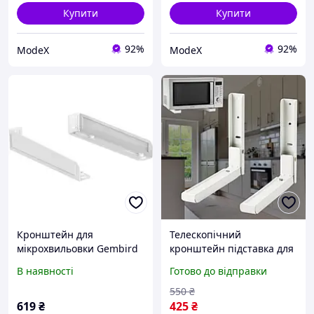
Купити
Купити
92%
92%
ModeX
ModeX
Кронштейн для
Телескопічний
мікрохвильовки Gembird
кронштейн підставка для
WM-U35-01-W
мікрохвильової печі
В наявності
Готово до відправки
250х465мм Настінне
кріплення універсальне
550
₴
619
₴
425
₴