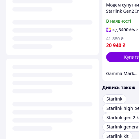
Модем супутн
Starlink Gen2 I
Satellite Dish Ki
В наявності
Старлінк
маршрутизато
3490
від
₴
/міс
Комплект для
41 880
₴
інтернету
20 940
₴
Купит
Gamma Market UA
Дивись також
Starlink
Starlink gen 2 k
Starlink genera
Starlink kit