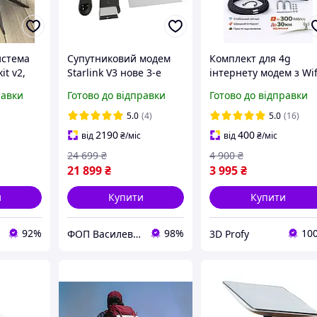
истема
Супутниковий модем
Комплект для 4g
it v2,
Starlink V3 нове 3-е
інтернету модем з Wif
истема
покоління старлінк
Olax MF985 антена
равки
Готово до відправки
Готово до відправки
Satellite Dish Kit Gen3
MIMO 2x22 дБ до 30 к
плект
REV4 без акаунту
+ кабель + перехідни
5.0
(4)
5.0
(16)
2190
400
від
₴
/міс
від
₴
/міс
24 699
₴
4 900
₴
21 899
₴
3 995
₴
и
Купити
Купити
92%
98%
10
ФОП Василевич Василь Андрійович
3D Profy