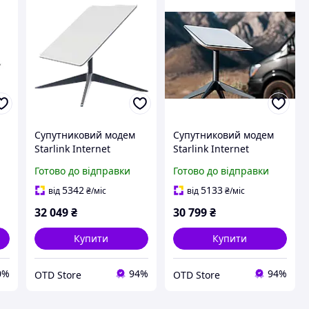
Супутниковий модем
Супутниковий модем
Starlink Internet
Starlink Internet
Satellite Dish Kit v2
Satellite Dish Kit V2 (
Готово до відправки
Готово до відправки
версія RV )
5342
5133
від
₴
/міс
від
₴
/міс
32 049
₴
30 799
₴
Купити
Купити
0%
94%
94%
OTD Store
OTD Store