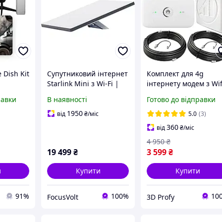
e Dish Kit
Супутниковий інтернет
Комплект для 4g
Starlink Mini з Wi-Fi |
інтернету модем з Wif
Компактна система з
антена v.1 MIMO 2x18
равки
В наявності
Готово до відправки
азованою
високою швидкістю до
дБ до 30 км + кабель 
о
100 Мбіт/с
перехідники
1950
від
₴
/міс
5.0
(3)
360
від
₴
/міс
4 950
₴
19 499
₴
3 599
₴
и
Купити
Купити
91%
100%
10
FocusVolt
3D Profy