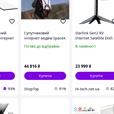
сний
Супутниковий
Starlink Gen2 RV
інтернет
інтернет-модем SpaceX
Internet Satellite Dish
 Gen3
Starlink Mini Kit Wi-Fi 6,
Kit v2, супутниковий
Готово до відправки
В наявності
dard Kit,
Ethernet, Супутниковий
інтернет-комплект, W
модем, Старлінк,
Fi маршрутизатор, дл
лінк
Роутер Старлінк
дому (без акаунта)
44 816
₴
23 999
₴
и
Купити
Купити
93%
91%
8
ShopTop
Hi-tech.net.ua