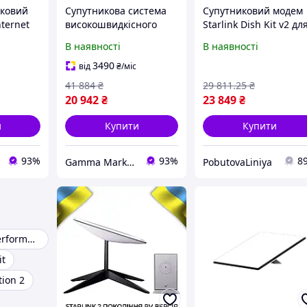
иковий
Супутникова система
Супутниковий модем
nternet
високошвидкісного
Starlink Dish Kit v2 дл
t v2,
інтернету Starlink Gen2
високошвидкісного
В наявності
В наявності
Internet Satellite Dish
інтернету в будинку 
р,
Kit v2, Термінал
офісі, Старлінк v2 у
3490
від
₴
/міс
старлінк, Комплект
комплекті
41 884
₴
29 811
.25
₴
старлінк
20 942
₴
23 849
₴
и
Купити
Купити
93%
93%
8
Gamma Market UA
PobutovaLiniya
Starlink high performance
it
tion 2