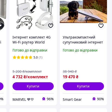
Інтернет комплект 4G
Ультракомпактний
i
Wi-Fi роутер World
супутниковий інтернет
.5
Vision 4G CONNECT
SpaceX Starlink Mini X
Готово до відправки
Готово до відправки
+
MINI та панельна
Kit (Розширена
антена MIMO 2x15
комплектація з Wi-Fi 6)
5.0
(1)
(Енергія)
та кабелем 15м
5 200
₴/комплект
38 940
₴
4 732
₴/комплект
19 470
₴
Купити
Купити
0%
96%
90%
MARVEL 💙💛
Smart Gear