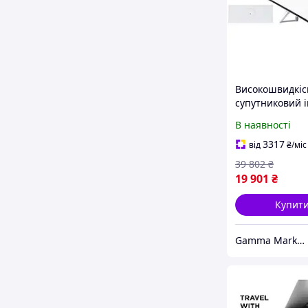
Високошвидкі
супутниковий 
модем Starlink
В наявності
(REV4)2024 Stan
Комплект для
3317
від
₴
/міс
інтернету Стар
39 802
₴
19 901
₴
Купит
Gamma Market UA