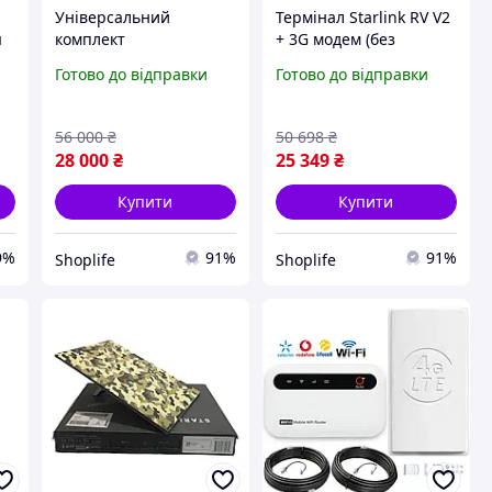
Універсальний
Термінал Starlink RV V2
я
комплект
+ 3G модем (без
супутникового
акаунта) Комплект для
Готово до відправки
Готово до відправки
й
інтернету Starlink RV V2
супутникового
з 3G модемом та
інтернету в дорозі, на
захисним чохлом-
дачі або в селі
56 000
₴
50 698
₴
антитепловізором
28 000
₴
25 349
₴
Купити
Купити
9%
91%
91%
Shoplife
Shoplife