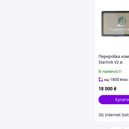
Переробка ком
Starlink V2 в
протиударний 
В наявності
для авто /
Супутниковий 
1800
від
₴
/міс
в автомобіль
18 000
₴
Купит
3G Internet Svit