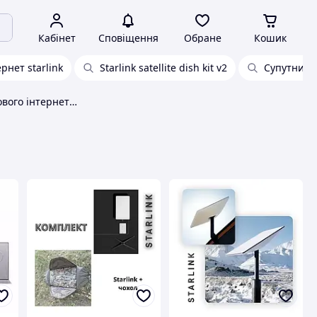
Кабінет
Сповіщення
Обране
Кошик
ернет starlink
Starlink satellite dish kit v2
Супутников
Комплект супутникового інтернету starlink v2