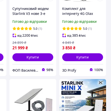
Супутниковий модем
Комплект для
Starlink V3 нове 3-е
інтернету 4G Olax
покоління старлінк
MF985 Набір антена
Готово до відправки
Готово до відправки
Satellite Dish Kit Gen3
MIMO 2x19.5 дБ (до 70
REV4 без акаунту
км) Безпровідний
5.0
(1)
5.0
(1)
інтернет
2200
385
від
₴
/міс
від
₴
/міс
у
24 899
₴
4 849
₴
21 999
₴
3 850
₴
Купити
Купити
0%
98%
100%
ФОП Василевич Василь Андрійович
3D Profy