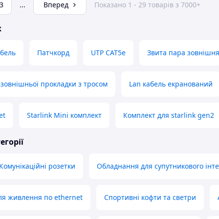
3
...
Вперед
Показано 1 - 29 товарів з 7000+
ж
бель
Патчкорд
UTP CAT5e
Звита пара зовнішн
 зовнішньої прокладки з тросом
Lan кабель екранований
et
Starlink Mini комплект
Комплект для starlink gen2
егорії
Комунікаційні розетки
Обладнання для супутникового інт
я живлення по ethernet
Спортивні кофти та светри