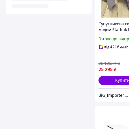
Супутникова с
модем Starlink k
Супутникова с
Готово до відп
старлінк, Full
оплачений ком
4216
від
₴
/міс
(НЕМА БОРГІВ))
36 135
.71
₴
25 295
₴
Купит
BiG_Importer.UA