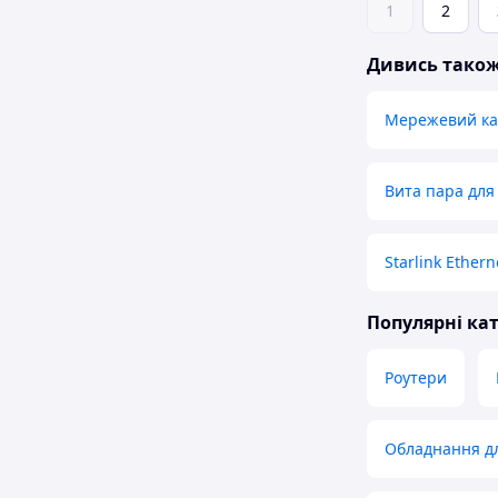
1
2
Дивись тако
Мережевий ка
Вита пара для
Starlink Ethern
Популярні кат
Роутери
Обладнання дл