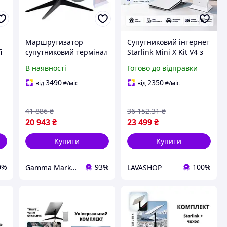
Маршрутизатор
Супутниковий інтернет
i
супутниковий термінал
Starlink Mini X Kit V4 з
Starlink Gen2 Internet
Router Mini Wi-Fi Mesh
В наявності
Готово до відправки
м
Satellite Dish Kit v2,
комплект
ки
Високошвидкісний
супутникового зв'язку
3490
2350
від
₴
/міс
від
₴
/міс
супутниковий інтернет
для дому авто
подорожей
41 886
₴
36 152
.31
₴
20 943
₴
23 499
₴
Купити
Купити
0%
93%
100%
Gamma Market UA
LAVASHOP