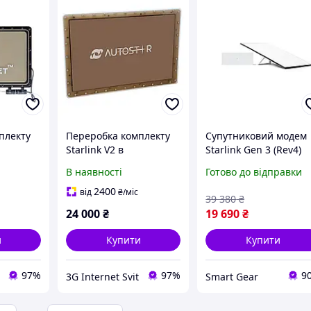
плекту
Переробка комплекту
Супутниковий модем
Starlink V2 в
Starlink Gen 3 (Rev4)
корпус
протиударний корпус
Standard V4 Kit
В наявності
Готово до відправки
для авто /
інтернет
Супутниковий інтернет
2400
від
₴
/міс
39 380
₴
Старлінк
24 000
₴
19 690
₴
и
Купити
Купити
97%
97%
9
3G Internet Svit
Smart Gear