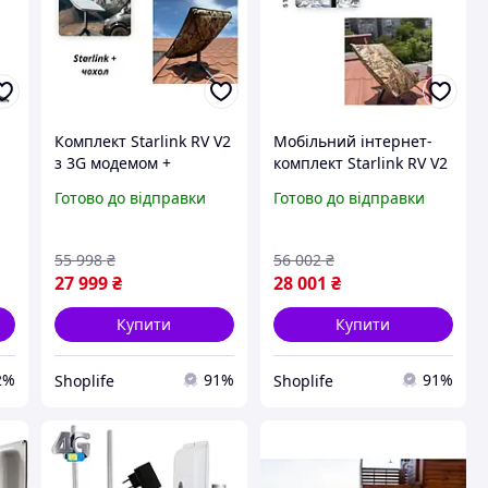
Комплект Starlink RV V2
Мобільний інтернет-
з 3G модемом +
комплект Starlink RV V2
Захисний чохол-
з резервом 3G та
Готово до відправки
Готово до відправки
i-
антитепловізор для
польовим захистом
я
Starlink
антени (чохол
Gen2/Gen3,Надійний
Gen2/Gen3)
55 998
₴
56 002
₴
інтернет та захист
27 999
₴
28 001
₴
обладнання
Купити
Купити
2%
91%
91%
Shoplife
Shoplife