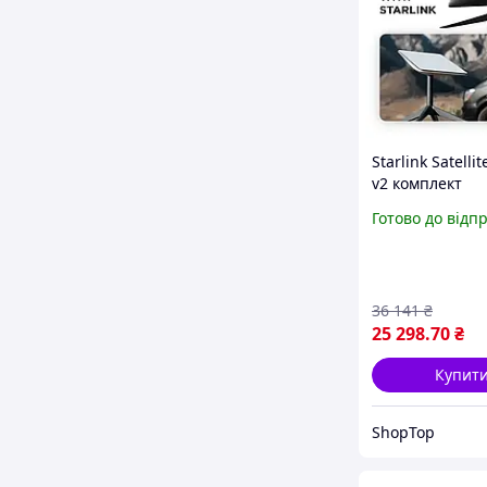
Starlink Satellit
v2 комплект
супутникового
Готово до відп
інтернету з ф
антеною новог
покоління
36 141
₴
25 298
.70
₴
Купит
ShopTop