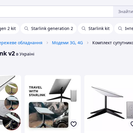
Знайти
gen 2 kit
Starlink generation 2
Starlink kit
Інт
ережеве обладнання
Модеми 3G, 4G
nk v2
в Україні