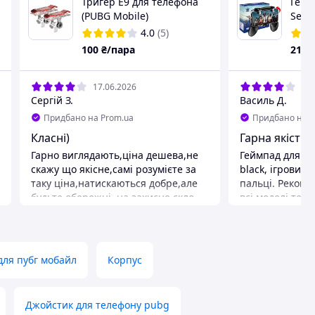
Тригер E9 для телефона
Гейм
(PUBG Mobile)
Seun
,
конт
4.0
(5)
of Du
100
₴/пара
218
17.06.2026
09.
Сергій З.
Василь Д.
Придбано на Prom.ua
Придбано на P
Класні)
Гарна якість 
Гарно виглядають,ціна дешева,не
Геймпад для т
скажу що якісне,самі розумієте за
black, ігровий 
таку ціна,натискаються добре,але
пальці. Рекомендація продавця. На
будьте обережні, на захисне скло
всі моделі теле
туго надіваєтся ( Ну я задоволений)
Переваги
Переваги
Удобний, хорош
Ціна,вигляд)
Недоліки
Недоліки
До джостіка ну
для пубг мобайл
Корпус
Якість слабенька(
напильник в ко
дороботки!!!
Джойстик для телефону pubg