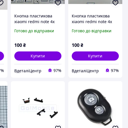
Кнопка пластикова
Кнопка пластикова
xiaomi redmi note 4x
xiaomi redmi note 4x
золото сервісний
срібло сервісний
Готово до відправки
Готово до відправки
оригінал з розборки
оригінал з розборки
100
₴
100
₴
Купити
Купити
7%
97%
97%
ВдеталіЦентр
ВдеталіЦентр