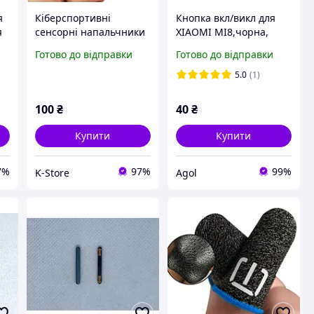
я
Кіберспортивні
Кнопка вкл/викл для
я
сенсорні напальчники
XIAOMI MI8,чорна,
для гри на телефоні
оригінал
Готово до відправки
Готово до відправки
CoD (геймпад тригери
(3400447000A4)
курки для смартфона)
5.0
(1)
100
₴
40
₴
Купити
Купити
7%
97%
99%
K-Store
Agol