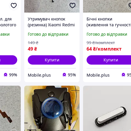
л. для
Утримувач кнопок
Бічні кнопки
золотого
(резинка) Xiaomi Redmi
(живлення та гучності
нал
Note 8T б/у
Samsung Galaxy A40
равки
Готово до відправки
Готово до відправки
SM-A405 чорні
оригінал б/у
149
₴
99
₴/комплект
49
₴
64
₴/комплект
и
Купити
Купити
99%
95%
9
Mobile.plus
Mobile.plus