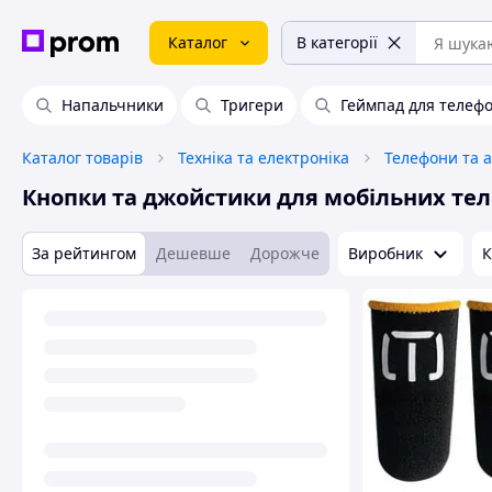
Каталог
В категорії
Напальчники
Тригери
Геймпад для телеф
Каталог товарів
Техніка та електроніка
Телефони та 
Кнопки та джойстики для мобільних те
За рейтингом
Дешевше
Дорожче
Виробник
К