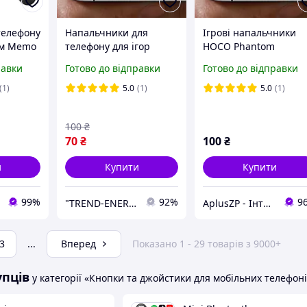
телефону
Напальчники для
Ігрові напальчники
ям Memo
телефону для ігор
HOCO Phantom
Original
HOCO чорні
Superconducting fiber
равки
Готово до відправки
Готово до відправки
олер
Pubg Mobile Чорні
ЛВР
(1)
5.0
(1)
5.0
(1)
100
₴
70
₴
100
₴
и
Купити
Купити
99%
92%
9
"TREND-ENERGY" Інтернет-магазин аксесуарів до смартфонів та комп'ютерів
AplusZP - Інтернет магазин оптових цін
3
...
Вперед
Показано 1 - 29 товарів з 9000+
упців
у категорії «Кнопки та джойстики для мобільних телефон