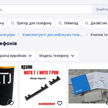
Знайти
ону
Тригер для телефону
Геймпад
Джойстик
аксесуари
Комплектуючі для мобільних телефонів
лефонів
раїна виробник
Модель телефону