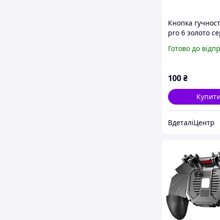
Кнопка гучност
pro 6 золото с
оригінал з роз
Готово до відп
100
₴
Купит
ВдеталіЦентр