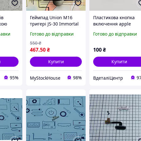
ів
Геймпад Union M16
Пластикова кнопка
пкою
тригері JS-30 Immortal
включення apple
aomi
джойстик для Android
iphone 6 сервісний
равки
Готово до відправки
Готово до відправки
ro
iOS
оригінал з розборки
ал б/у
550
₴
467
.50
₴
100
₴
и
Купити
Купити
95%
98%
9
MyStockHouse
ВдеталіЦентр