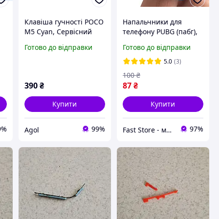
Клавіша гучності POCO
Напальчники для
M5 Cyan, Сервісний
телефону PUBG (пабг),
оригінал
аксесуари для
Готово до відправки
Готово до відправки
(34310000869X)
геймпада, геймерські
тканинні для PUBG,
5.0
(3)
м'які
100
₴
390
₴
87
₴
Купити
Купити
9%
99%
97%
Agol
Fast Store - магазин аксесуарів та гаджетів