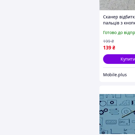
Сканер відбитк
пальців з кно
ввімкнення Xi
Готово до відп
Redmi Note 9 P
зелений оригін
199
₴
139
₴
Купит
Mobile.plus