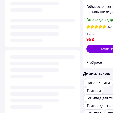
Геймерські сен
напальчники дл
пабг
Готово до відп
5.0
120
₴
96
₴
Купит
ProSpace
Дивись також
Напальчники
Тригери
Геймпад для т
Тригер для те