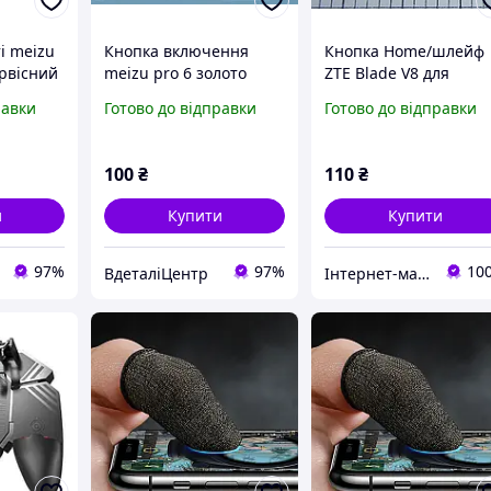
і meizu
Кнопка включення
Кнопка Home/шлейф
ервісний
meizu pro 6 золото
ZTE Blade V8 для
борки
сервісний оригінал з
телефона Б/У!!!
равки
Готово до відправки
Готово до відправки
розборки
ORIGINAL
100
₴
110
₴
и
Купити
Купити
97%
97%
10
ВдеталіЦентр
Інтернет-магазин "Он лайн"