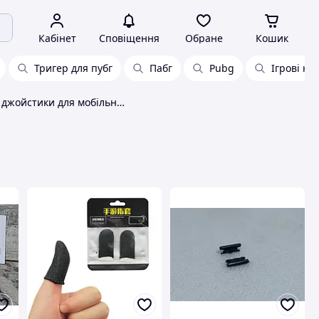
Кабінет
Сповіщення
Обране
Кошик
Тригер для пубг
Пабг
Pubg
Ігрові н
Кнопки та джойстики для мобільних телефонів