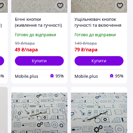
Бічні кнопки
Ущільнювач кнопок
)
(живлення та гучності)
гучності та включення
Xiaomi Mi A2 Lite
Xiaomi Mi 9T Pro
Готово до відправки
Готово до відправки
блакитні оригінал б/у
оригінал б/у
99
₴/пара
149
₴/пара
49
₴/пара
79
₴/пара
Купити
Купити
5%
95%
95%
Mobile.plus
Mobile.plus