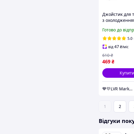
Джойстик для 
з охолодженн
AK77 1200mAh 
Готово до відп
ігровий контр
тригер (Black)-
5.0
47
від
₴
/міс
610
₴
469
₴
Купит
💙💛LVR Market✔️
1
2
Відгуки пок