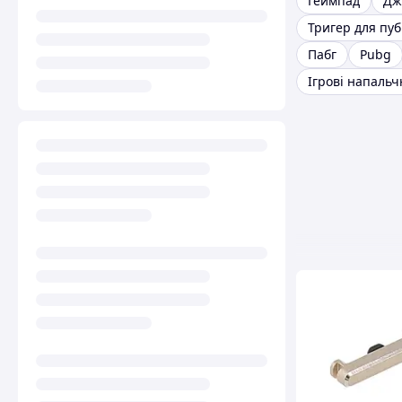
Геймпад
Дж
Тригер для пуб
Пабг
Pubg
Ігрові напаль