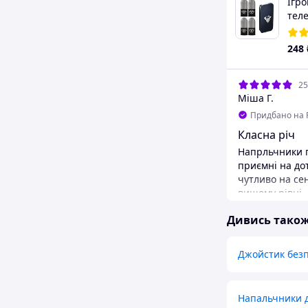
Ігро
тел
FEEL
сріб
248
для
25
Міша Г.
Придбано на 
Класна річ
Напрльчники г
приємні на до
чутливо на сен
вищому рівні .
для зберіганн
Дивись тако
компактний . 
💯
Джойстик без
Напальчники 