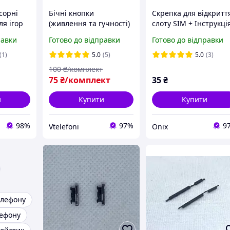
сорні
Бічні кнопки
Скрепка для відкритт
я ігор
(живлення та гучності)
слоту SIM + Інструкці
для Xiaomi Redmi Note
Google Pixel
равки
Готово до відправки
Готово до відправки
7 колір чорний
(1)
5.0
(5)
5.0
(3)
100
₴/комплект
75
₴/комплект
35
₴
и
Купити
Купити
98%
97%
9
Vtelefoni
Onix
елефону
лефону