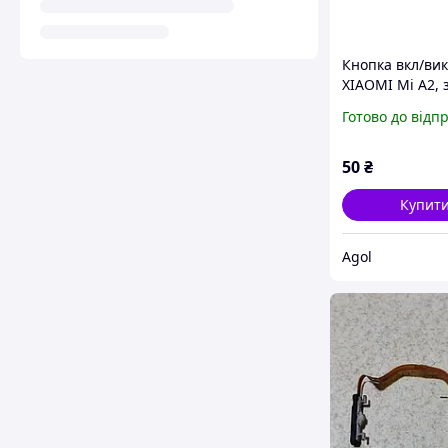
Кнопка вкл/вик
XIAOMI Mi A2, 
кольору, оригі
Готово до відп
(3400393000A4)
50
₴
Купит
Agol