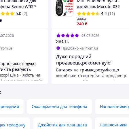
ві напальники для
Міні Bluetooth пульт-
ефона Seuno WRSP
джойстик Mocute-032
ERS (2 пари) зі
(Кнопка для селфі, музики
5.0
(2)
4.4
(11)
ним волокном + Бокс |
TikTok, відео,
300
₴
₴
 PUBG Mobile
перемикання треків)
240
₴
.07.2026
03.07.2026
Яна П.
Prom.ua
Придбано на Prom.ua
Дуже порядний
продавець,рекомендую!
арної якості дуже
тик та реагують
Батарея не тримає,розумію,що
сорі ціна - якість на
китайське то лотерея та продавець
 І саме цікаве це кейс
тут ні до чого! Дуже швидкий
я дуже зручний та
feedback від продавця,оформили
ж
Я задоволений на всі
повернення,гроші повернули!
провідний
Охолодження для телефона
Напальчники 
для телефону
Джойстик для планшета
Напалечники