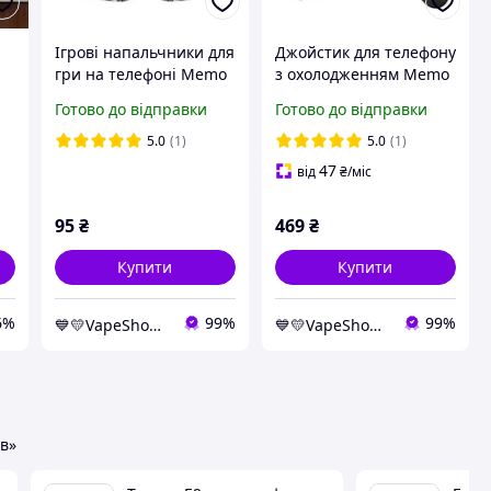
Ігрові напальчники для
Джойстик для телефону
гри на телефоні Memo
з охолодженням Memo
FS02 Original ()-LВR
AK77 1200mAh Original
Готово до відправки
Готово до відправки
ігровий контролер
тригер (Black)-LВR
5.0
(1)
5.0
(1)
47
від
₴
/міс
95
₴
469
₴
Купити
Купити
6%
99%
99%
💙💛VapeShop💨"La VapoR"💨
💙💛VapeShop💨"La VapoR"💨
ів»