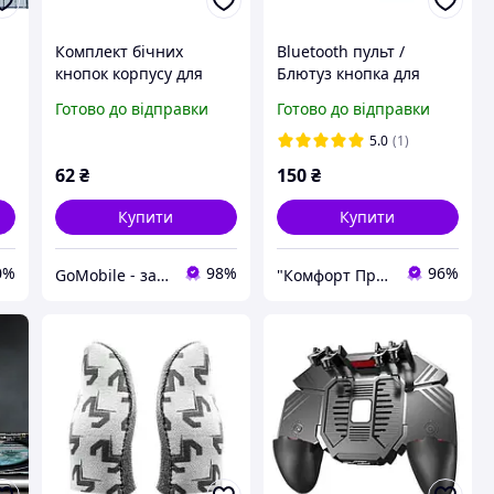
Комплект бічних
Bluetooth пульт /
кнопок корпусу для
Блютуз кнопка для
iPhone 7 чорний, Jet
селфі, Android iOS
Готово до відправки
Готово до відправки
Black
5.0
(1)
62
₴
150
₴
Купити
Купити
0%
98%
96%
GoMobile - запчасти для мобильных телефонов и планшетов.
"Комфорт Продукт"