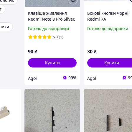
ойстик
г
Клавіша живлення
Бокові кнопки чорні
Redmi Note 8 Pro Silver,
Redmi 7A
Сервісний оригінал
(481098000050)
чники
Готово до відправки
Готово до відправки
(485090210050)
5.0
(1)
90
₴
30
₴
Купити
Купити
99%
9
Agol
Agol