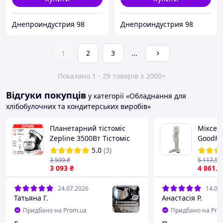
Днепроиндустрия 98
Днепроиндустрия 98
1
2
3
...
Показано 1 - 29 товарів з 2000+
Відгуки покупців
у категорії «Обладнання для
хлібобулочних та кондитерських виробів»
Планетарний тістоміс
Міксер
Zepline 3500Вт Тістоміс
GoodFo
комбайн 4в1
5.0
(3)
Універсальний комбайн з
3 599
₴
5 117
.50
великою чашою Тістоміс
3 093
₴
4 861
.6
настільний
24.07.2026
14.07
Татьяна Г.
Анастасія Р.
Придбано на Prom.ua
Придбано на Pro