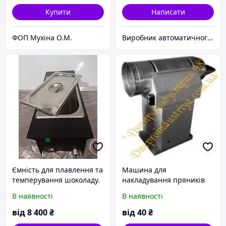
Купити
Написати
ФОП Мухіна О.М.
Виробник автоматичного кондитерського обладнання "Sladoteh"
Ємність для плавлення та
Машина для
темперування шоколаду.
накладування пряників
Температор. 3,5 кг
А2-ТК2Л
В наявності
В наявності
від
8 400
₴
від
40
₴