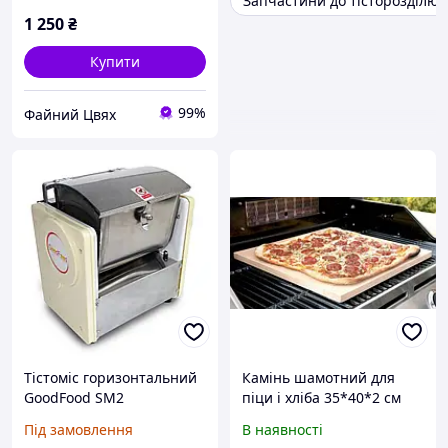
Запчастини до тісторозділю
1 250
₴
Купити
99%
Файний Цвях
Тістоміс горизонтальний
Камінь шамотний для
GoodFood SM2
піци і хліба 35*40*2 см
Під замовлення
В наявності