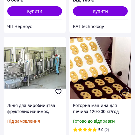
Купити
Купити
ЧП Черноус
BAT technology
Лінія для виробництва
Роторна машина для
фруктових начинок,
печива 120-300 кг/год
джемів, цукерок, пюре
Kalmeijer
Під замовлення
Готово до відправки
5.0
(2)