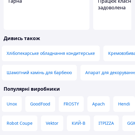
Гарна
Працює класно
задоволена
Дивись також
Хлібопекарське обладнання кондитерське
Кремовзбива
Шамотний камінь для барбекю
Апарат для декоруванн
Популярні виробники
Unox
GoodFood
FROSTY
Apach
Hendi
Robot Coupe
Vektor
КИЙ-В
ITPIZZA
GGM