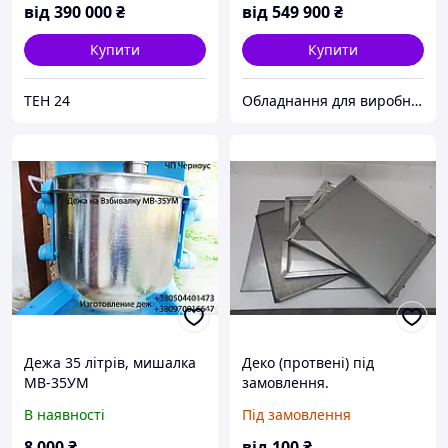
від
390 000
₴
від
549 900
₴
Купити
Купити
ТЕН 24
Обладнання для виробництва снеків
Дежа 35 літрів, мишалка
Деко (протвені) під
МВ-35УМ
замовлення.
В наявності
Під замовлення
8 000
₴
від
100
₴