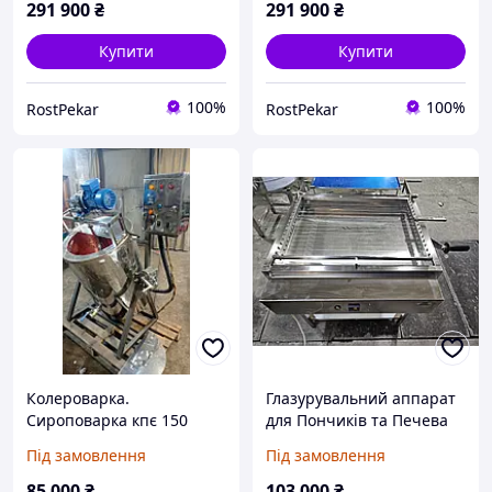
291 900
₴
291 900
₴
Купити
Купити
100%
100%
RostPekar
RostPekar
Колероварка.
Глазурувальний аппарат
Сироповарка кпє 150
для Пончиків та Печева
літрів
Під замовлення
Під замовлення
85 000
₴
103 000
₴