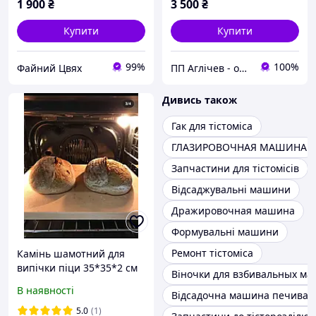
1 900
₴
3 500
₴
Купити
Купити
99%
100%
Файний Цвях
ПП Аглічев - обладнання, запчастини, ремонт
Дивись також
Гак для тістоміса
ГЛАЗИРОВОЧНАЯ МАШИНА
Запчастини для тістомісів
Відсаджувальні машини
Дражировочная машина
Формувальні машини
Ремонт тістоміса
Камінь шамотний для
випічки піци 35*35*2 см
Віночки для взбивальных м
В наявності
Відсадочна машина печива
5.0
(1)