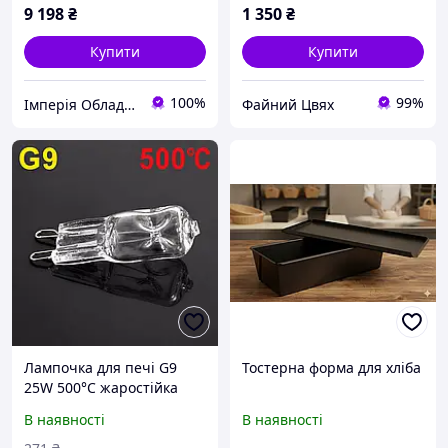
9 198
₴
1 350
₴
Купити
Купити
100%
99%
Імперія Обладнання
Файний Цвях
Лампочка для печі G9
Тостерна форма для хліба
25W 500°C жаростійка
галогенна 230V
В наявності
В наявності
пароконвектомата