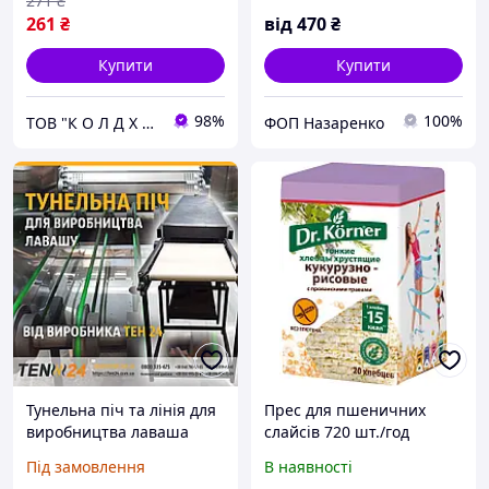
271
₴
261
₴
від
470
₴
Купити
Купити
98%
100%
ТОВ "К О Л Д Х О Л О Д"
ФОП Назаренко
Тунельна піч та лінія для
Прес для пшеничних
виробництва лаваша
слайсів 720 шт./год
Під замовлення
В наявності