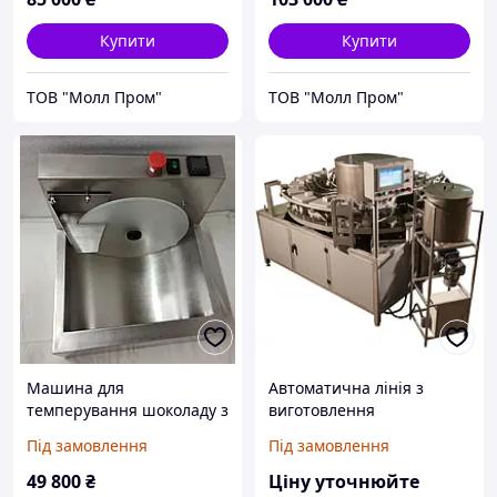
Купити
Купити
ТОВ "Молл Пром"
ТОВ "Молл Пром"
Машина для
Автоматична лінія з
темперування шоколаду з
виготовлення
колісним міксером,
кондитерського виробу
Під замовлення
Під замовлення
завантаження від 8 кг до
печива 'Горішок' з лінією
18 кг
наповнення (120кг/год)
49 800
₴
Ціну уточнюйте