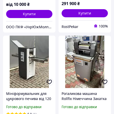
291 900
₴
від
10 000
₴
Купити
Купити
100%
RostPekar
ООО ПКФ «УкрЮжМолпром»
Мініформувальник для
Рогаликова машина
цукрового печива від 120
Rollfix Німеччина Закатка
кг/год
для круасанів
Готово до відправки
Готово до відправки
Круассаномат
формувальник круасанів