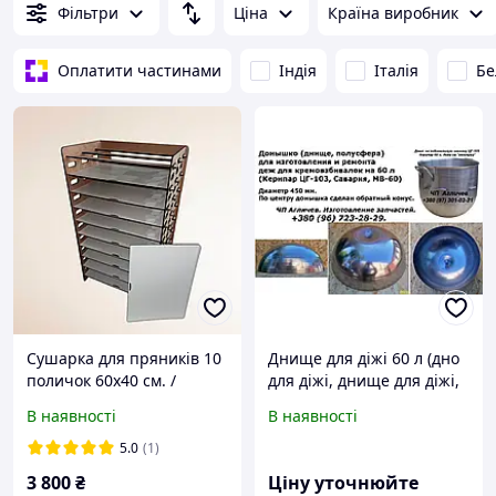
Фільтри
Ціна
Країна виробник
Оплатити частинами
Індія
Італія
Бе
Сушарка для пряників 10
Днище для діжі 60 л (дно
поличок 60х40 см. /
для діжі, днище для діжі,
зефіру / печива /
напівсфера для діжі,
В наявності
В наявності
макарунів / макаронів та
сфера для діжі) для
інших виробів.
кремозбивалки
5.0
(1)
3 800
₴
Ціну уточнюйте