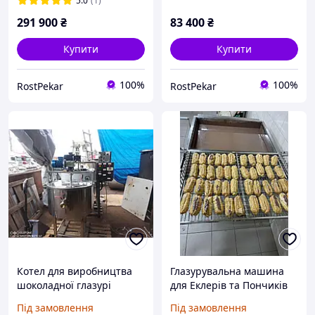
5.0
(1)
291 900
₴
83 400
₴
Купити
Купити
100%
100%
RostPekar
RostPekar
Котел для виробництва
Глазурувальна машина
шоколадної глазурі
для Еклерів та Пончиків
Під замовлення
Під замовлення