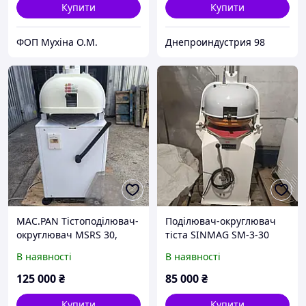
Купити
Купити
ФОП Мухіна О.М.
Днепроиндустрия 98
MAC.PAN Тістоподілювач-
Поділювач-округлювач
округлювач MSRS 30,
тіста SINMAG SM-3-30
Італія 2016 р.в.
В наявності
В наявності
125 000
₴
85 000
₴
Купити
Купити