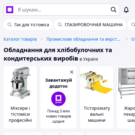
Гак для тістоміса
ГЛАЗИРОВОЧНАЯ МАШИНА
Каталог товарів
Промислове обладнання та верстати
Обладнання для хлібобулочних та
кондитерських виробів
в Україні
Завантажуй
додаток
Міксери і
Тісторозкату
Жаро
Понад 3 млн
тістоміси
вальні
пекар
нових товарів
професійні
машини
ша
щодня