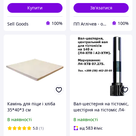
Купити
Зв'язатися
100%
100%
Sell Goods
ПП Аглічев - обладнання, запчастини, ремонт
Камінь для піци і хліба
Вал-шестерня на тістоміс,
35*40*3 см
шестірня на тістоміс Л4-
ХТВ; шестірня на тістоміс
В наявності
В наявності
А2-ХТМ
583
5.0
(1)
від
₴
/міс