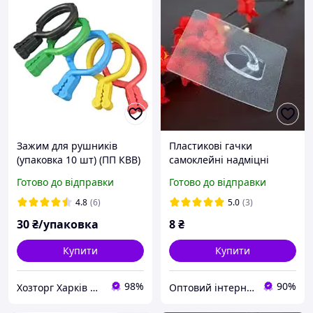
Зажим для рушників
Пластикові гачки
(упаковка 10 шт) (ПП КВВ)
самоклейні надміцні
Готово до відправки
Готово до відправки
4.8
(6)
5.0
(3)
30
₴/упаковка
8
₴
Купити
Купити
98%
90%
Хозторг Харків 2 - Господарські товари від відчизняних виробників
Оптовий інтернет-магазин "Big Opt"