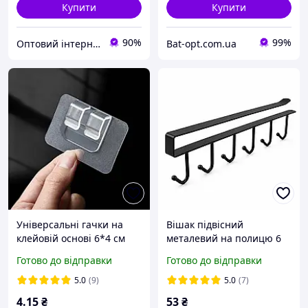
Купити
Купити
90%
99%
Оптовий інтернет-магазин "Big Opt"
Bat-opt.com.ua
Універсальні гачки на
Вішак підвісний
клейовій основі 6*4 см
металевий на полицю 6
гачків (для посуду, одягу,
Готово до відправки
Готово до відправки
рушників) 26 см
5.0
(9)
5.0
(7)
4
.15
₴
53
₴