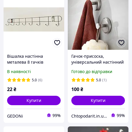
Вішалка настінна
Гачок-присоска,
металева 8 гачків
універсальний настінний
тримач без свердління з
В наявності
Готово до відправки
нержавіючої сталі,
вакуумна вішалка,
5.0
(6)
5.0
(1)
сріблястий 1 шт Код 00-
22
₴
100
₴
0771
Купити
Купити
99%
99%
GEDONi
Chtopodarit.in.ua-інтернет-магазин цікавих подарунків