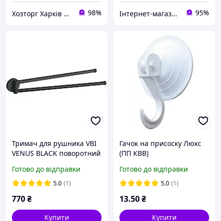
98%
95%
Хозторг Харків 2 - Господарські товари від відчизняних виробників
Інтернет-магазин Megusta
Тримач для рушника VBI
Гачок на присоску Люкс
VENUS BLACK поворотний
(ПП КВВ)
подвійний 47 см
Готово до відправки
Готово до відправки
5.0
(1)
5.0
(1)
770
₴
13
.50
₴
Купити
Купити