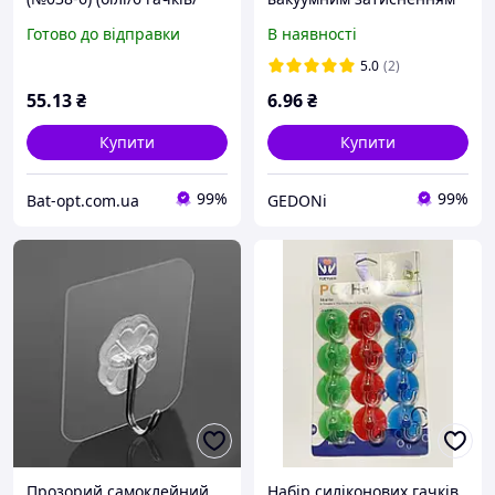
метал) 3,8мм (100), Гачки
Готово до відправки
В наявності
для шафи та стіни
5.0
(2)
55
.13
₴
6
.96
₴
Купити
Купити
99%
99%
Bat-opt.com.ua
GEDONi
Прозорий самоклейний
Набір силіконових гачків