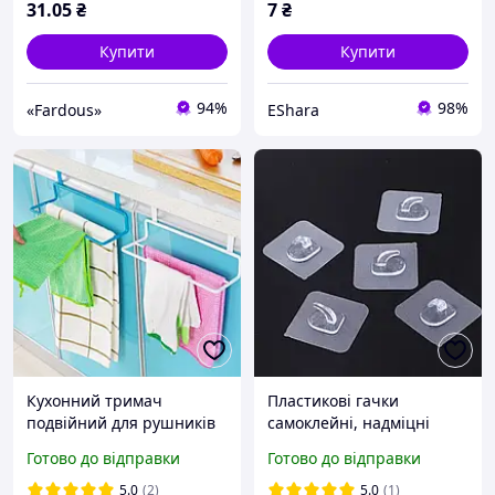
31
.05
₴
7
₴
Купити
Купити
94%
98%
«Fardous»
EShara
Кухонний тримач
Пластикові гачки
подвійний для рушників
самоклейні, надміцні
та кухонних ганчірок на
Готово до відправки
Готово до відправки
дверцятах Метал Білий
5.0
(2)
5.0
(1)