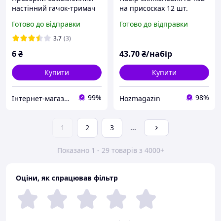
настінний гачок-тримач
на присосках 12 шт.
рушників, аксесуарів на
Готово до відправки
Готово до відправки
липкій основі 1 штука
3.7
(3)
6
₴
43
.70
₴/набір
Купити
Купити
99%
98%
Інтернет-магазин "ТАУТОРГ"
Hozmagazin
1
2
3
...
Показано 1 - 29 товарів з 4000+
Оціни, як спрацював фільтр