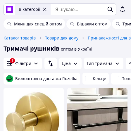
В категорії
Млин для спецій оптом
Вішалки оптом
Три
Каталог товарів
Товари для дому
Тримачі рушників
оптом в Україні
1
Фільтри
Ціна
Тип тримача
Р
Безкоштовна доставка Rozetka
Кільце
Поп