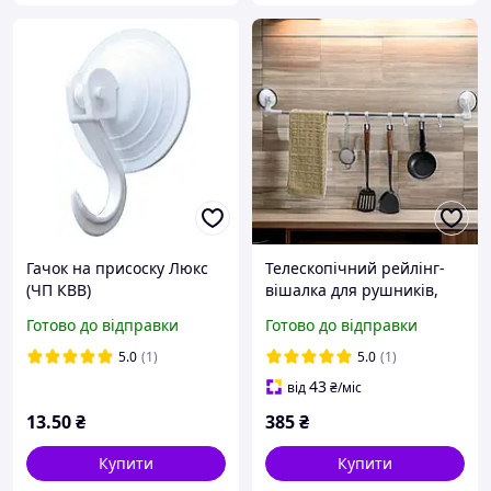
Гачок на присоску Люкс
Телескопічний рейлінг-
(ЧП КВВ)
вішалка для рушників,
прихваток та лопаток на
Готово до відправки
Готово до відправки
6 гачків, на липучках,
60×110 см
5.0
(1)
5.0
(1)
43
від
₴
/міс
13
.50
₴
385
₴
Купити
Купити