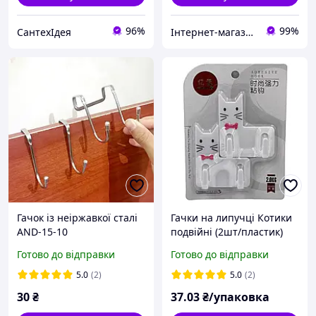
96%
99%
СантехІдея
Інтернет-магазин Хозторг Харків - товари для дому, саду та городу оптом
Гачок із неіржавкої сталі
Гачки на липучці Котики
AND-15-10
подвійні (2шт/пластик)
блістер (R0475), Гачки
Готово до відправки
Готово до відправки
пластикові
5.0
(2)
5.0
(2)
30
₴
37
.03
₴/упаковка