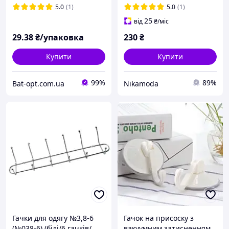
5.0
(1)
5.0
(1)
25
від
₴
/міс
29
.38
₴/упаковка
230
₴
Купити
Купити
99%
89%
Bat-opt.com.ua
Nikamoda
Гачки для одягу №3,8-6
Гачок на присоску з
(№038-6) (білі/6 гачків/
вакуумним затисненням