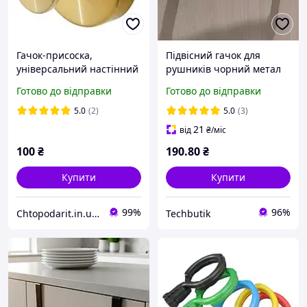
Гачок-присоска,
Підвісний гачок для
універсальний настінний
рушників чорний метал
тримач без свердління з
універсальний тримач
Готово до відправки
Готово до відправки
нержавіючої сталі,
для кухні Purlov
вакуумна вішалка,
5.0
(2)
5.0
(3)
золотистий 1 шт Код 00-
21
від
₴
/міс
0773
100
₴
190
.80
₴
Купити
Купити
99%
96%
Chtopodarit.in.ua-інтернет-магазин цікавих подарунків
Techbutik