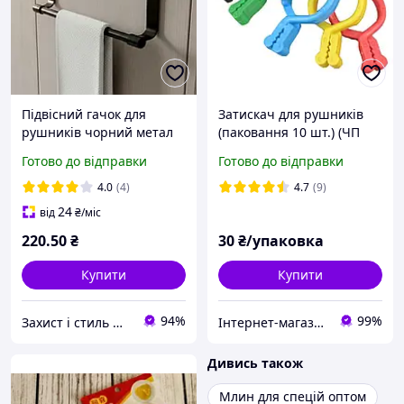
Підвісний гачок для
Затискач для рушників
рушників чорний метал
(паковання 10 шт.) (ЧП
навісний універсальний
КВВ)
Готово до відправки
Готово до відправки
4.0
(4)
4.7
(9)
24
від
₴
/міс
220
.50
₴
30
₴/упаковка
Купити
Купити
94%
99%
Захист і стиль — в одному магазині
Інтернет-магазин Хозторг Харків - товари для дому, саду та городу оптом
Дивись також
Млин для спецій оптом