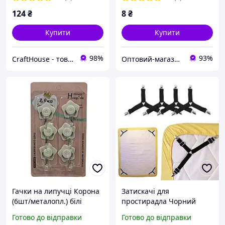
124
₴
8
₴
Купити
Купити
98%
93%
CraftHouse - товари для всієї родини
Оптовий-магазин "Юг-Опт"
Гачки на липучці Корона
Затискачі для
(6шт/металопл.) білі
простирадла Чорний
блістер (R0841), Гачки
колір 4 шт.
Готово до відправки
Готово до відправки
самоклейні