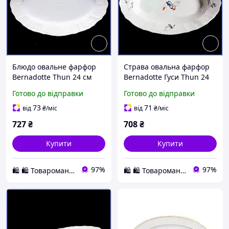
Блюдо овальне фарфор
Страва овальна фарфор
Bernadotte Thun 24 см
Bernadotte Гуси Thun 24
біле сервірувальне декор
см біле сервіровка Чехія
Готово до відправки
Готово до відправки
платинова обведення для
декоративний посуд
сервірування
преміум
73
71
від
₴
/міс
від
₴
/міс
727
₴
708
₴
Купити
Купити
97%
97%
🛍️ 🛍️ Товароманія 🛍️ 🛍️
🛍️ 🛍️ Товароманія 🛍️ 🛍️