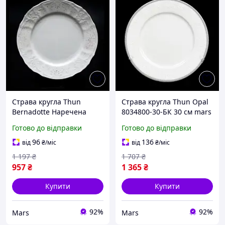
Страва кругла Thun
Страва кругла Thun Opal
Bernadotte Наречена
8034800-30-БК 30 см mars
3632021-30-Б 30 см mars
Готово до відправки
Готово до відправки
96
136
від
₴
/міс
від
₴
/міс
1 197
₴
1 707
₴
957
₴
1 365
₴
Купити
Купити
92%
92%
Mars
Mars