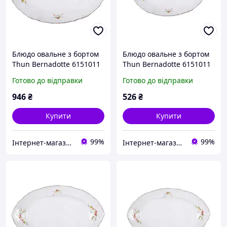
Блюдо овальне з бортом
Блюдо овальне з бортом
Thun Bernadotte 6151011
Thun Bernadotte 6151011
довжина 34 см порцеляна
довжина 24 см порцеляна
Готово до відправки
Готово до відправки
(6151011) з швидкою
(6151011) з швидкою
доставкою по Україні
доставкою по Україні
946
₴
526
₴
Купити
Купити
99%
99%
Інтернет-магазин "TUDOM"
Інтернет-магазин "TUDOM"