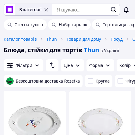
В категорії
Стіл на кухню
Набір тарілок
Тортівниця з 
Каталог товарів
Thun
Товари для дому
Посуд
С
Блюда, стійки для тортів
Thun
в Україні
Фільтри
Ціна
Форма
Колір
Безкоштовна доставка Rozetka
Кругла
Фігу