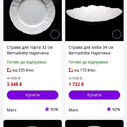
Страва для торта 32 см
Страва для хліба 34 см
Bernadotte Наречена
Bernadotte Наречена
Thun 3632021-32-7061
Thun 3632021-34-Х mars
Готово до відправки
Готово до відправки
mars
335
172
від
₴
/міс
від
₴
/міс
4 185
₴
2 153
₴
3 348
₴
1 722
₴
Купити
Купити
92%
92%
Mars
Mars