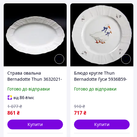
Страва овальна
Блюдо кругле Thun
Bernadotte Thun 3632021-
Bernadotte Гуси 5936B59-
24-О 24 см mars
32-М 32 см
Готово до відправки
Готово до відправки
86
від
₴
/міс
1 077
₴
910
₴
861
₴
717
₴
Купити
Купити