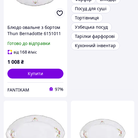
Посуд для суші
Тортівниця
Узбецька посуд
Блюдо овальне з бортом
Thun Bernadotte 6151011
Тарілки фарфорові
довжина 36 см порцеляна
Готово до відправки
Кухонний інвентар
(6151011) з швидкою
доставкою по Україні
168
від
₴
/міс
1 008
₴
Купити
97%
FANTIKAM