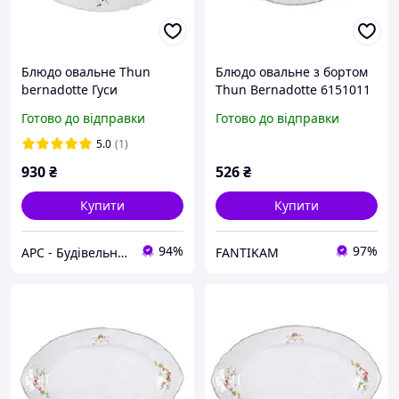
Блюдо овальне Thun
Блюдо овальне з бортом
bernadotte Гуси
Thun Bernadotte 6151011
000005799 0011000 34 см
довжина 24 см порцеляна
Готово до відправки
Готово до відправки
(6151011) з швидкою
доставкою по Україні
5.0
(1)
930
₴
526
₴
Купити
Купити
94%
97%
АРС - Будівельний інтернет-гіпермаркет
FANTIKAM