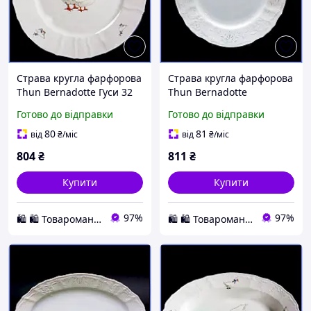
Страва кругла фарфорова
Страва кругла фарфорова
Thun Bernadotte Гуси 32
Thun Bernadotte
см чеська біла порцеляна
Наречена 30 см
Готово до відправки
Готово до відправки
для сервірування столу
сервірувальна біла
преміум класу
преміум посуд для свята
80
81
від
₴
/міс
від
₴
/міс
804
₴
811
₴
Купити
Купити
97%
97%
🛍️ 🛍️ Товароманія 🛍️ 🛍️
🛍️ 🛍️ Товароманія 🛍️ 🛍️