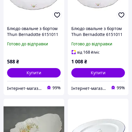
Блюдо овальне з бортом
Блюдо овальне з бортом
Thun Bernadotte 6151011
Thun Bernadotte 6151011
довжина 26 см порцеляна
довжина 36 см порцеляна
Готово до відправки
Готово до відправки
(6151011) з швидкою
(6151011) з швидкою
доставкою по Україні
доставкою по Україні
168
від
₴
/міс
588
₴
1 008
₴
Купити
Купити
99%
99%
Інтернет-магазин "TUDOM"
Інтернет-магазин "TUDOM"