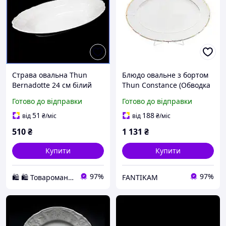
Страва овальна Thun
Блюдо овальне з бортом
Bernadotte 24 см білий
Thun Constance (Обводка
порцеляна Чехія преміум
золото) довжина 21 см
Готово до відправки
Готово до відправки
для сервірування столу та
порцеляна (7601100) з
подачі закусок
швидкою доставкою по
51
188
від
₴
/міс
від
₴
/міс
Україні
510
₴
1 131
₴
Купити
Купити
97%
97%
🛍️ 🛍️ Товароманія 🛍️ 🛍️
FANTIKAM