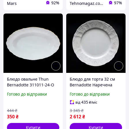
92%
97%
Mars
Tehnomagaz.com.ua - це передовий інтернет-магазин, спеціалізуючийся на продажу техніки
Блюдо овальне Thun
Блюдо для торта 32 см
Bernadotte 311011-24-О
Bernadotte Наречена
24 см
Thun 3632021-32-7061
Готово до відправки
Готово до відправки
435
від
₴
/міс
444
₴
3 345
₴
350
₴
2 612
₴
Купити
Купити