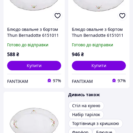
Блюдо овальне з бортом
Блюдо овальне з бортом
Thun Bernadotte 6151011
Thun Bernadotte 6151011
довжина 26 см порцеляна
довжина 34 см порцеляна
Готово до відправки
Готово до відправки
(6151011) з швидкою
(6151011) з швидкою
доставкою по Україні
доставкою по Україні
588
₴
946
₴
Купити
Купити
97%
97%
FANTIKAM
FANTIKAM
Дивись також
Стіл на кухню
Набір тарілок
Тортівниця з кришкою
Фарфор
Блюдце