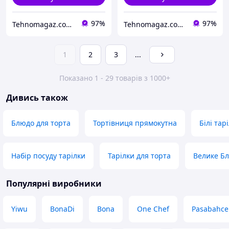
97%
97%
Tehnomagaz.com.ua - це передовий інтернет-магазин, спеціалізуючийся на продажу техніки
Tehnomagaz.com.ua - це передовий інтернет-магазин, спеціалізуючийся на продажу техніки
1
2
3
...
Показано 1 - 29 товарів з 1000+
Дивись також
Блюдо для торта
Тортівниця прямокутна
Білі тар
Набір посуду тарілки
Тарілки для торта
Велике Б
Популярні виробники
Yiwu
BonaDi
Bona
One Chef
Pasabahce