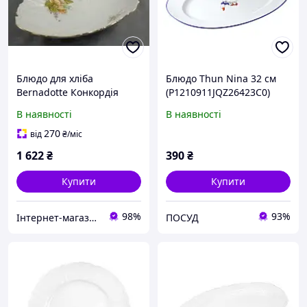
Блюдо для хліба
Блюдо Thun Nina 32 см
Bernadotte Конкордія
(P1210911JQZ26423C0)
лісів 34см
В наявності
В наявності
270
від
₴
/міс
1 622
₴
390
₴
Купити
Купити
98%
93%
Інтернет-магазин Господиня
ПОСУД