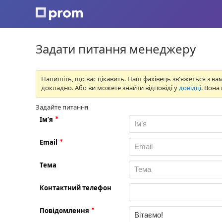
Задати питання менеджеру
Напишіть, що вас цікавить. Наш фахівець зв'яжеться з 
докладно. Або ви можете знайти відповіді у
довідці
. Вона
Задайте питання
Ім’я
Email
Тема
Контактний телефон
Повідомлення