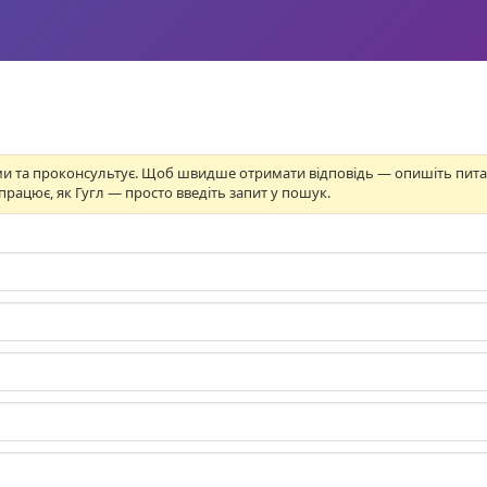
вами та проконсультує. Щоб швидше отримати відповідь — опишіть пит
 працює, як Гугл — просто введіть запит у пошук.