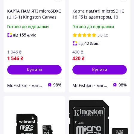
КАРТА ПАМ'ЯТІ microSDXC
Карта пам'яті microSDHC
(UHS-1) Kingston Canvas
16 Гб із адаптером, 10
Select Plus 128Gb class 10
клас швидкості для
Готово до відправки
Готово до відправки
А1 (R-100MB/s) (adapter
запису відео Full HD, UHS-
SD)
1 стандарт
155
від
₴
/міс
5.0
(2)
42
від
₴
/міс
1 946
₴
490
₴
1 546
₴
420
₴
Купити
Купити
98%
98%
Mr.Fishkin - магазин мобільних аксесуарів
Mr.Fishkin - магазин мобільних аксесуарів