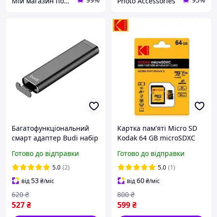
Мій магазин покупок!
Photo Accessories
Багатофункціональний
Картка пам'яті Micro SD
смарт адаптер Budi набір
Kodak 64 GB microSDXC
(39 в 1) Чорний
UHS-I U3 V30 A1 Class 10
Готово до відправки
Готово до відправки
64
5.0
(2)
5.0
(1)
53
60
від
₴
/міс
від
₴
/міс
620
₴
800
₴
527
₴
599
₴