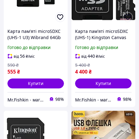
Карта пам'яті microSDXC
Карта пам'яті microSDXC
(UHS-1 U3) Wibrand 64Gb
(UHS-1) Kingston Canvas
class 10 (adapter SD)
Select Plus 512Gb class 10
Готово до відправки
Готово до відправки
А1 (R-100MB/s) (adapter
SD)
56
440
від
₴
/міс
від
₴
/міс
590
₴
5 400
₴
555
₴
4 400
₴
Купити
Купити
98%
98%
Mr.Fishkin - магазин мобільних аксесуарів
Mr.Fishkin - магазин мобільних аксесуарів