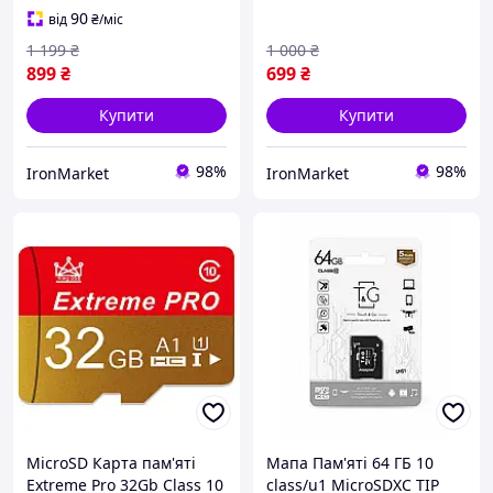
90
від
₴
/міс
1 199
₴
1 000
₴
899
₴
699
₴
Купити
Купити
98%
98%
IronMarket
IronMarket
MicroSD Карта пам'яті
Мапа Пам'яті 64 ГБ 10
Extreme Pro 32Gb Class 10
class/u1 MicroSDXC TIP