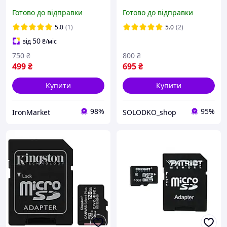
+ SD-адаптер
Готово до відправки
Готово до відправки
5.0
(1)
5.0
(2)
50
від
₴
/міс
750
₴
800
₴
499
₴
695
₴
Купити
Купити
98%
95%
IronMarket
SOLODKO_shop