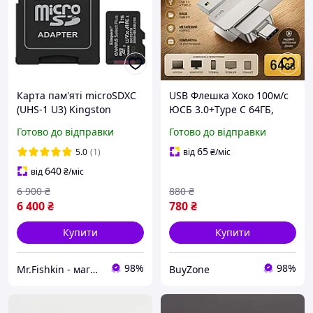
Карта пам'яті microSDXC
USB Флешка Хоко 100м/с
(UHS-1 U3) Kingston
ЮСБ 3.0+Type C 64ГБ,
Canvas Select Plus Gen3
швидка портативна
Готово до відправки
Готово до відправки
1Tb class 10 А1 V30 (R-
флешка для ноутбука,
150MB/s) (adapter SD)
телевізора, телефону,
65
5.0
(1)
від
₴
/міс
флешка накопичувач
640
від
₴
/міс
метал
6 900
₴
880
₴
6 400
₴
780
₴
Купити
Купити
98%
98%
Mr.Fishkin - магазин мобільних аксесуарів
BuyZone