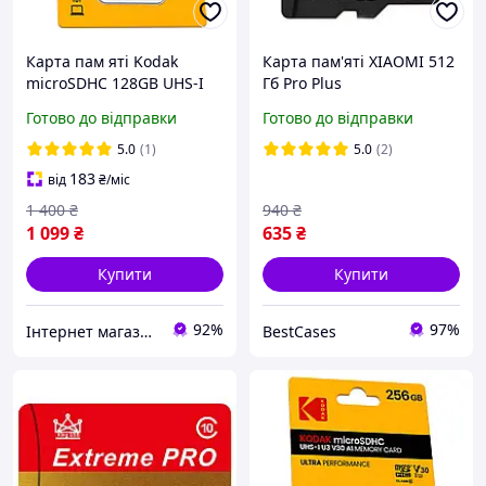
Карта пам яті Kodak
Карта пам'яті XIAOMI 512
microSDHC 128GB UHS-I
Гб Pro Plus
U3 V30 A1 Class 10 до
Готово до відправки
Готово до відправки
100MB/s + SD адаптер для
телефону, камери, дрона
5.0
(1)
5.0
(2)
183
від
₴
/міс
1 400
₴
940
₴
1 099
₴
635
₴
Купити
Купити
92%
97%
Інтернет магазин "My Car Store"
BestCases