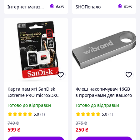
92%
95%
Інтернет магазин "My Car Store"
SHOПопало
Карта пам яті SanDisk
Флеш накопичувач 16GB
Extreme PRO microSDXC
з програмами для вашого
256GB UHS-I U3 V30 A2
сканера
Готово до відправки
Готово до відправки
200MB/s для телефона,
планшета, комп ютера +
5.0
(1)
5.0
(1)
SD-адаптер
749
₴
375
₴
599
₴
250
₴