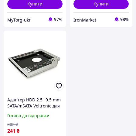
Купити
Купити
97%
98%
MyTorg-ukr
IronMarket
Адаптер HDD 2.5'' 9.5 mm
SATA/mSATA Voltronic для
встановлення в ноутбук
Готово до відправки
метал+пластик sea
302
₴
241
₴