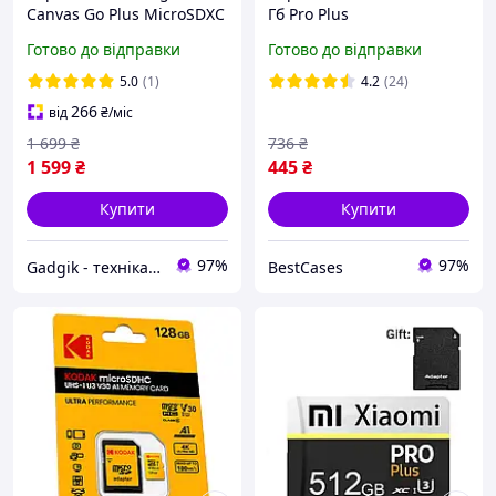
Canvas Go Plus MicroSDXC
Гб Pro Plus
64Гб (UHS-1 / U3) (Клас 10)
Готово до відправки
Готово до відправки
(A2) + Адаптер SD (SDCG
5.0
(1)
4.2
(24)
266
від
₴
/міс
1 699
₴
736
₴
1 599
₴
445
₴
Купити
Купити
97%
97%
Gadgik - техніка та аксесуари
BestCases