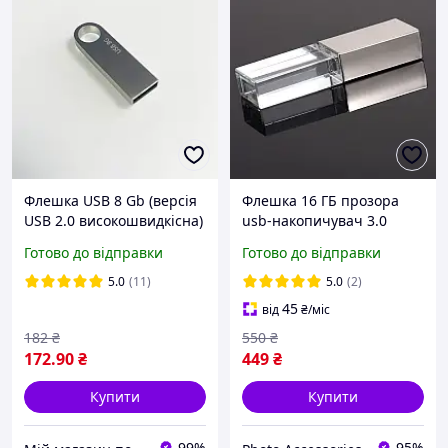
Флешка USB 8 Gb (версія
Флешка 16 ГБ прозора
USB 2.0 високошвидкісна)
usb-накопичувач 3.0
fleshka під гравіювання
Готово до відправки
Готово до відправки
прозоре скло
5.0
(11)
5.0
(2)
45
від
₴
/міс
182
₴
550
₴
172
.90
₴
449
₴
Купити
Купити
99%
95%