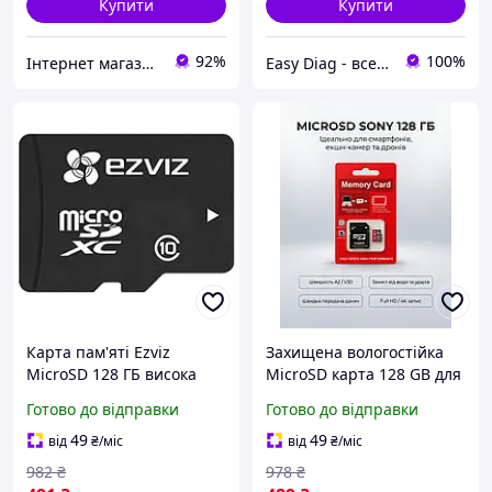
Купити
Купити
92%
100%
Інтернет магазин "My Car Store"
Easy Diag - все для діагностики автомобіля
Карта пам'яті Ezviz
Захищена вологостійка
MicroSD 128 ГБ висока
MicroSD карта 128 GB для
швидкість 90 Мбітс для
смартфонів, планшетів і
Готово до відправки
Готово до відправки
відеоспостереження та
мобільних ігор зі
смартфонів BUV
швидким відгуком і
49
49
від
₴
/міс
від
₴
/міс
надійним захистом
982
₴
978
₴