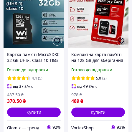
Картка пам'яті MicroSDXC
Компактна карта пам'яті
32 GB UHS-I Class 10 T&G
на 128 GB для зберігання
файлів і запису
Готово до відправки
Готово до відправки
мультимедійного
контенту з
4.4
(5)
5.0
(2)
відеореєстратора та
37
49
від
₴
/міс
від
₴
/міс
камери дрона
487
.50
₴
978
₴
370
.50
₴
489
₴
Купити
Купити
92%
93%
Glomix — трендові товари, що спрощують життя.
VortexShop