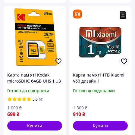
Карта пам яті Kodak
Карта памʼяті 1TB Xiaomi
microSDHC 64GB UHS-I U3
V60 дизайн і
V30 A1 Class 10 до
продуктивність на
Готово до відправки
Готово до відправки
100MB/s + SD адаптер для
максимум
телефону, камери, дрона
5.0
(4)
1 000
₴
1 300
₴
699
₴
910
₴
Купити
Купити