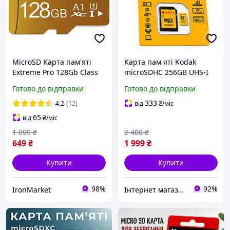
MicroSD Карта пам'яті
Карта пам яті Kodak
Extreme Pro 128Gb Class
microSDHC 256GB UHS-I
10 + SD-адаптер
U3 V30 A1 Class 10 до
Готово до відправки
Готово до відправки
100MB/s + SD адаптер для
телефону, камери, дрона
333
4.2
(12)
від
₴
/міс
65
від
₴
/міс
1 099
₴
2 400
₴
649
₴
1 999
₴
Купити
Купити
98%
92%
IronMarket
Інтернет магазин "My Car Store"