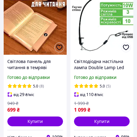
Світлова панель для
Світлодіодна настільна
читання в темряві
лампа Double Lamp Led
Світлодіодна книжкова
HL-8010B 10Вт чорна
Готово до відправки
Готово до відправки
акумуляторна лампа
ліхтарик з регулюванням
5.0
(8)
5.0
(5)
яскравості для книг
29
110
від
₴
/міс
від
₴
/міс
949
₴
1 999
₴
699
₴
1 099
₴
Купити
Купити
100%
98%