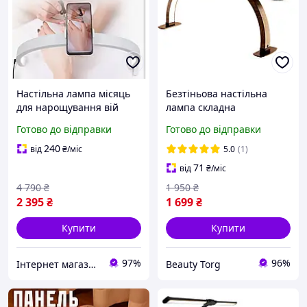
Настільна лампа місяць
Безтіньова настільна
для нарощування вій
лампа складна
безтіневі настільні лампи
"півмісяць" з тримачем
Готово до відправки
Готово до відправки
від мережі 220 В Світло
для телефону
для косметологів
240
від
₴
/міс
5.0
(1)
71
від
₴
/міс
4 790
₴
1 950
₴
2 395
₴
1 699
₴
Купити
Купити
97%
96%
Інтернет магазин "Select Store" 🛒 Тільки якісні товари за найкращими цінами ✅
Beauty Torg