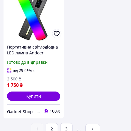
Портативна світлодіодна
LED лампа Andoer
W200RGB | заповнююче
Готово до відправки
відео світло з
різнокольоровим RGB
292
від
₴
/міс
підсвічуванням на
2 500
₴
штатив
1 750
₴
Купити
100%
Gadget-Shop - інтернет магазин гаджетів та аксесуарів
1
2
3
...