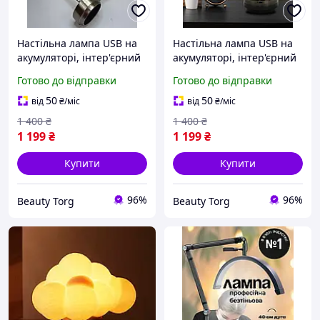
Настільна лампа USB на
Настільна лампа USB на
акумуляторі, інтер'єрний
акумуляторі, інтер'єрний
ліхтарик металевий,
ліхтарик металевий,
Готово до відправки
Готово до відправки
лампа настільна LED 3
лампа настільна LED 3
режими сенсорний
режими сенсорний
50
50
від
₴
/міс
від
₴
/міс
1 400
₴
1 400
₴
1 199
₴
1 199
₴
Купити
Купити
96%
96%
Beauty Torg
Beauty Torg