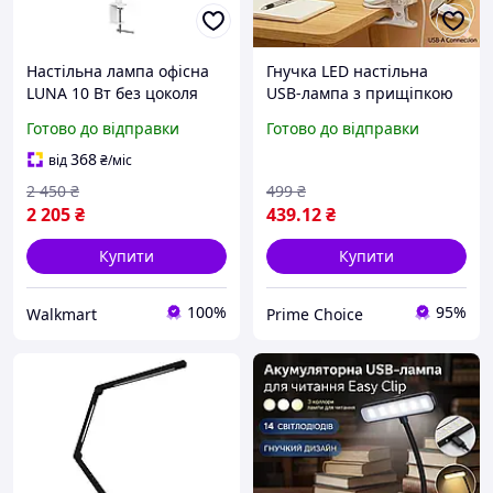
Настільна лампа офісна
Гнучка LED настільна
LUNA 10 Вт без цоколя
USB-лампа з прищіпкою
білий ALT-415W
та тримачем для
Готово до відправки
Готово до відправки
смартфона,
акумуляторна, сенсорна,
368
від
₴
/міс
6000K, біла
2 450
₴
499
₴
2 205
₴
439
.12
₴
Купити
Купити
100%
95%
Walkmart
Prime Choice