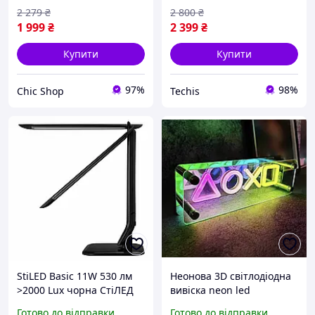
2 279
₴
2 800
₴
1 999
₴
2 399
₴
Купити
Купити
97%
98%
Chic Shop
Techis
StiLED Basic 11W 530 лм
Неонова 3D світлодіодна
>2000 Lux чорна СтіЛЕД
вивіска neon led
Бейсік професійна
PlayStation
Готово до відправки
Готово до відправки