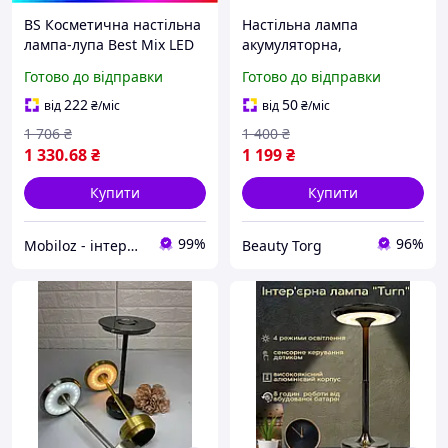
BS Косметична настільна
Настільна лампа
лампа-лупа Best Mix LED
акумуляторна,
M015 на підставці USB
інтер'єрний ліхтарик
Готово до відправки
Готово до відправки
Black BAS77/N
металевий, лампа
настільна LED 4 режими
222
50
від
₴
/міс
від
₴
/міс
сенсорний
1 706
₴
1 400
₴
1 330
.68
₴
1 199
₴
Купити
Купити
99%
96%
Mobiloz - інтернет-магазин Мобілоз
Beauty Torg