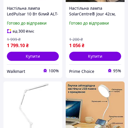
Настільна лампа
Настільна лампа
LedPulsar 10 Вт білий ALT-
SolarCentre® Jour 42см,
240W (USB) бездротова
алюмінієва LED лампа на
Готово до відправки
Готово до відправки
зарядка для смартфонів
сонячній батареї з USB, 3
режими яскравості, колір
300
від
₴
/міс
Ocean Blue
1 999
₴
1 200
₴
1 799
.10
₴
1 056
₴
Купити
Купити
100%
95%
Walkmart
Prime Choice