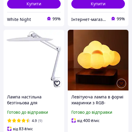
Купити
Купити
99%
99%
White Night
Інтернет-магазин Star Beauty
Лампа настільна
Левітуюча лампа в формі
безтіньова для
хмаринки з RGB-
освітлення на струбціні
підсвічуванням і
Готово до відправки
Готово до відправки
24W 4-режим LED з
підставкою із світлого
настільним кріпленням
дерева
400
4.9
(9)
від
₴
/міс
FS-777 6500k
83
від
₴
/міс