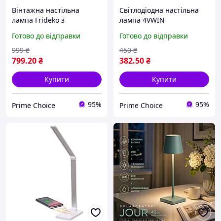
Вінтажна настільна
Світлодіодна настільна
лампа Frideko з
лампа 4VWIN
тканинним абажуром 25
Регульований
Готово до відправки
Готово до відправки
см та основою «клітка»
поворотний кронштейн,
(Чорна), патрон E27
догляд за очима, 3
999
₴
450
₴
режими температури
799
.20
₴
382
.50
₴
світла (Чорна)
Купити
Купити
95%
95%
Prime Choice
Prime Choice