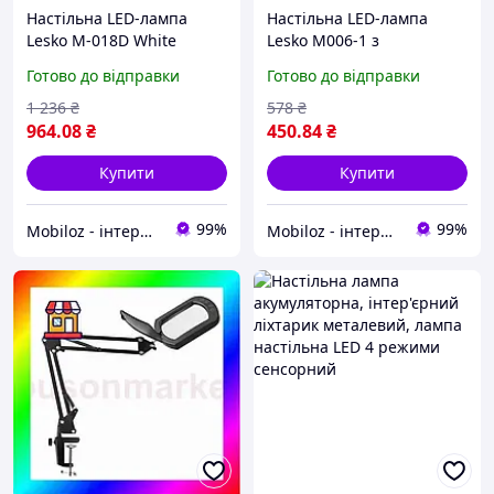
Настільна LED-лампа
Настільна LED-лампа
Lesko M-018D White
Lesko M006-1 з
подвійна світлодіодна
прищіпкою переносна
Готово до відправки
Готово до відправки
складана затискна з
світлодіодна гнучка USB
поворотним
14 шт.
1 236
₴
578
₴
кронштейном 6 шт.
964
.08
₴
450
.84
₴
Купити
Купити
99%
99%
Mobiloz - інтернет-магазин Мобілоз
Mobiloz - інтернет-магазин Мобілоз