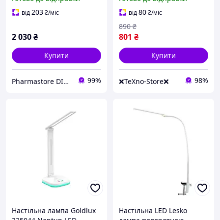
настільна LED лампа для
манікюру та роботи
203
80
від
₴
/міс
від
₴
/міс
890
₴
2 030
₴
801
₴
Купити
Купити
99%
98%
Pharmastore DISCOUNT
❌TeXno-Store❌
Настільна лампа Goldlux
Настільна LED Lesko