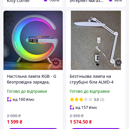
Kitty Corner
Інтернет-магазин
Настільна лампа RGB - G
Безтіньова лампа на
безпровідна зарядка,
струбціні біла ALMD-4
колонка White
Готово до відправки
Готово до відправки
160
від
₴
/міс
3.0
(2)
157
від
₴
/міс
2 000
₴
2 350
₴
1 599
₴
1 574
.50
₴