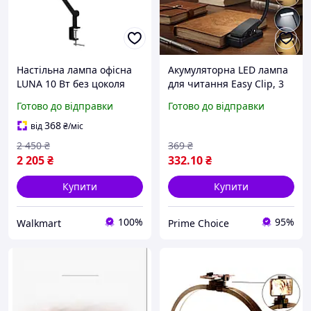
Настільна лампа офісна
Акумуляторна LED лампа
LUNA 10 Вт без цоколя
для читання Easy Clip, 3
чорний ALT-415B
режими світла, 14
Готово до відправки
Готово до відправки
світлодіодів, гнучка USB
лампа на прищіпці
368
від
₴
/міс
2 450
₴
369
₴
2 205
₴
332
.10
₴
Купити
Купити
100%
95%
Walkmart
Prime Choice