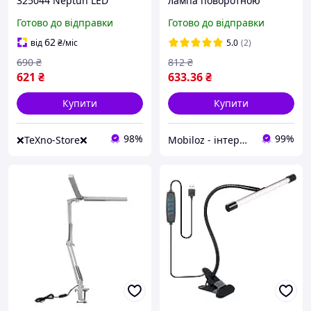
325044 Neptun LED
лампа поворотною
4000K+RGB 450Lm IP20
затискна гнучка
Готово до відправки
Готово до відправки
біла
світлодіодна M-006
кронштейном White
62
від
₴
/міс
5.0
(2)
КлікМаркет із 7 шт.
690
₴
812
₴
621
₴
633
.36
₴
Купити
Купити
98%
99%
❌TeXno-Store❌
Mobiloz - інтернет-магазин Мобілоз