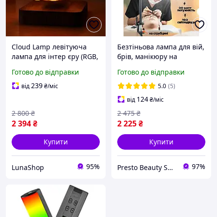
Cloud Lamp левітуюча
Безтіньова лампа для вій,
лампа для інтер єру (RGB,
брів, манікюру на
світла підставка)
струбціні - настільна LED
Готово до відправки
Готово до відправки
лампа для косметології
HD-M3X 20W
239
від
₴
/міс
5.0
(5)
124
від
₴
/міс
2 800
₴
2 475
₴
2 394
₴
2 225
₴
Купити
Купити
95%
97%
LunaShop
Presto Beauty Shop