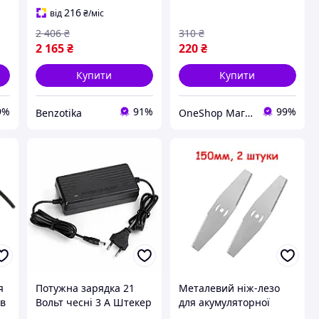
бездротової ручної
216
від
₴
/міс
газонокосарки-
2 406
₴
310
₴
тримера, 150 мм.
2 165
₴
220
₴
Купити
Купити
9%
91%
99%
Benzotika
OneShop Магазин-Склад
я
Потужна зарядка 21
Металевий ніж-лезо
ів
Вольт чесні 3 А Штекер
для акумуляторної
0-
DC 5,5*2,5 для
бездротової ручної