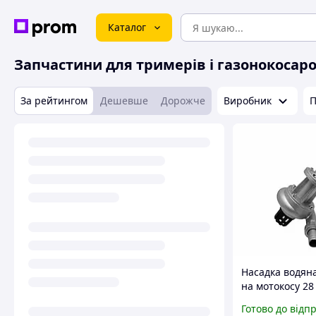
Каталог
Запчастини для тримерів і газонокосар
За рейтингом
Дешевше
Дорожче
Виробник
П
Насадка водян
на мотокосу 28
шліців
Готово до відп