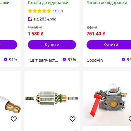
равки
Готово до відправки
Готово до відправки
1302, 42234001303
(модель HPDR-0454)
5.0
(9)
263
від
₴
/міс
1 859
₴
846
₴
1 580
₴
761
.40
₴
и
Купити
Купити
91%
97%
9
"Світ запчастин"
GoodVin