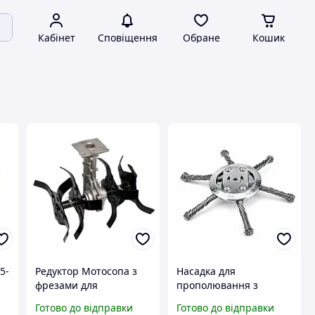
Кабінет
Сповіщення
Обране
Кошик
5-
Редуктор Мотосопа з
Насадка для
фрезами для
прополювання з
мотоблока, 6 секцій, 28
дротом. 6 тросів. Щітка
Готово до відправки
Готово до відправки
мм, 9 шліців
для акумуляторної