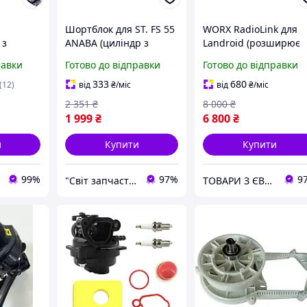
Шортблок для ST. FS 55
WORX RadioLink для
 з
ANABA (циліндр з
Landroid (розширює
для
поршнем/циліндро/
Wi-Fi з'єднання) WA08
равки
Готово до відправки
Готово до відправки
група/ЦПГ/мотокоса/
чної
шортблок/двигун)
333
680
(12)
від
₴
/міс
від
₴
/міс
2 351
₴
8 000
₴
м.
1 999
₴
6 800
₴
и
Купити
Купити
99%
97%
9
"Світ запчастин"
ТОВАРИ З ЄВРОПИ