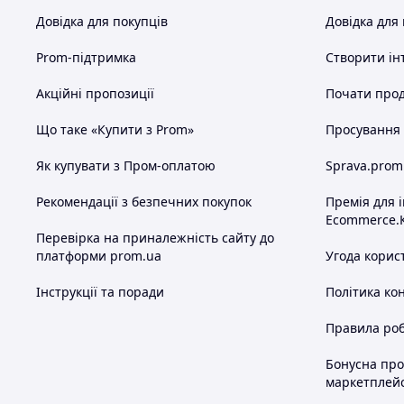
Довідка для покупців
Довідка для
Prom-підтримка
Створити ін
Акційні пропозиції
Почати прод
Що таке «Купити з Prom»
Просування в
Як купувати з Пром-оплатою
Sprava.prom
Рекомендації з безпечних покупок
Премія для 
Ecommerce.
Перевірка на приналежність сайту до
платформи prom.ua
Угода корис
Інструкції та поради
Політика ко
Правила роб
Бонусна пр
маркетплей