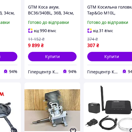
.
GTM Коса акум.
GTM Косильна головк
В, 34см,
BC36/340BL, 36В, 34см,
Tap&Go M10L,
 головка,
ніж + косильна головка,
напівавтоматична,
равки
Готово до відправки
Готово до відправки
Б і ЗП)
+акум. 4Аг-2шт.,
посилена
зарядний
990
31
від
₴
/міс
від
₴
/міс
пристрій-2шт.
11 152
₴
374
₴
9 899
₴
307
₴
и
Купити
Купити
94%
94%
9
Гіперцентр Київ — професійне обладнання для ресторанів, магазинів і складів
Гіперцентр Київ — професійне обладнання для ресторанів, магазинів і складів