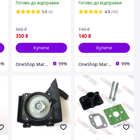
Готово до відправки
Готово до відправки
акумуляторного
газонокосарки
тримера, акумуляторів
тримера, ножі 150 мм,
5.0
(6)
4.9
(90)
електроінструменту
2 штуки
Блок живлення
500
₴
190
₴
350
₴
140
₴
Купити
Купити
4%
99%
99%
OneShop Магазин-Склад
OneShop Магазин-Склад