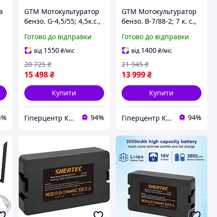
а
GTM Мотокультуратор
GTM Мотокультуратор
бензо. G-4,5/55; 4,5к.с.,
бензо. B-7/88-2; 7 к. с.,
ширина 35/55см,
ширина 35/55/88 см,
Готово до відправки
Готово до відправки
передач 1вперед,
передач 1 вперед/1
колеса для транспорт.
назад, колесо для
1550
1400
від
₴
/міс
від
₴
/міс
легкого
20 725
₴
21 945
₴
15 498
₴
13 999
₴
Купити
Купити
4%
94%
94%
Гіперцентр Київ — професійне обладнання для ресторанів, магазинів і складів
Гіперцентр Київ — професійне обладнання для ресторанів, магазинів і складів