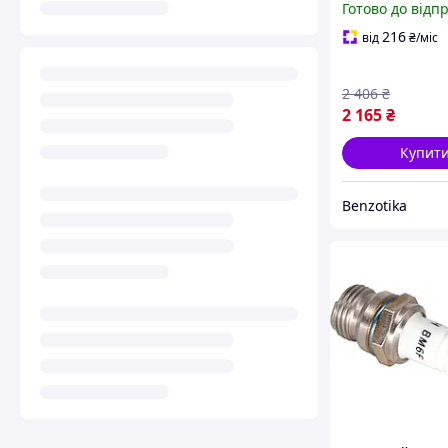
Готово до відп
мм, 9 шліців
216
від
₴
/міс
2 406
₴
2 165
₴
Купит
Benzotika