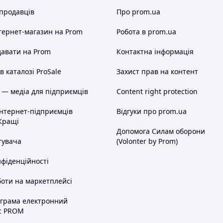
 продавців
Про prom.ua
тернет-магазин
на Prom
Робота в prom.ua
авати на Prom
Контактна інформація
 каталозі ProSale
Захист прав на контент
 — медіа для підприємців
Content right protection
інтернет-підприємців
Відгуки про prom.ua
Кращі
Допомога Силам оборони
тувача
(Volonter by Prom)
нфіденційності
оти на маркетплейсі
ограма електронний
с PROM