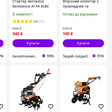
Стартер мотокоси
Впускний колектор з
бензокоси Al-FA ALBC
прокладкою та
43, макіта RBC-540
гвинтами для тримерів
В наявності
Готово до відправки
TL43, TL53, 40-5, 44-5,
430, 520 перехідник
5.0
(11)
карбюратора (адаптер)
400
₴
690
₴
бензок
340
₴
190
₴
Купити
Купити
9%
99%
95%
Бензотехника Atlant
Тицяй соліднО