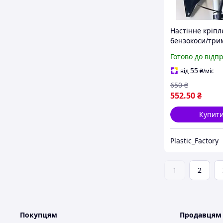
Настінне кріпл
бензокоси/три
Готово до відп
55
від
₴
/міс
650
₴
552
.50
₴
Купит
Plastic_Factory
1
2
Покупцям
Продавцям