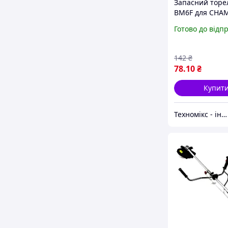
Запасний торе
BM6F для CHA
DJ8J DJ7J 847 8
Готово до відп
BM6F, 794-0005
00055A, Bosch 
HS6E, WAK145T
142
₴
78
.10
₴
Купит
Техномікс - інтернет - магазин якісної техніки, електроніки та інших товарів для дому та роботи