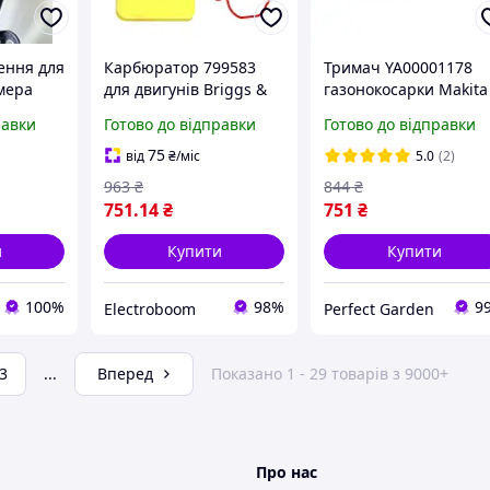
ення для
Карбюратор 799583
Тримач YA00001178
мера
для двигунів Briggs &
газонокосарки Makita
Stratton
ELM3720
равки
Готово до відправки
Готово до відправки
75
від
₴
/міс
5.0
(2)
963
₴
844
₴
751
.14
₴
751
₴
и
Купити
Купити
100%
98%
9
Electroboom
Perfect Garden
3
...
Вперед
Показано 1 - 29 товарів з 9000+
Про нас