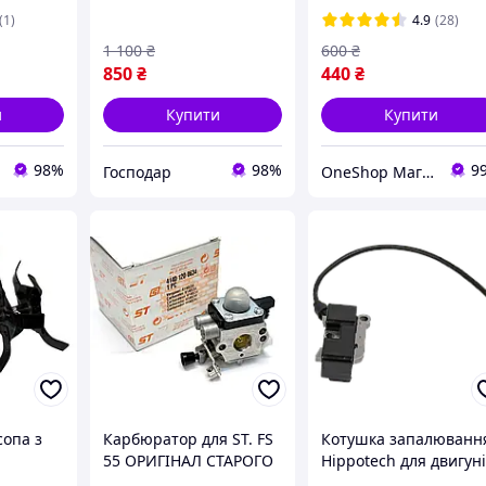
газонокосарки,
(1)
4.9
(28)
електроінструменту
1 100
₴
600
₴
мотор
850
₴
440
₴
и
Купити
Купити
98%
98%
9
Господар
OneShop Магазин-Склад
сопа з
Карбюратор для ST. FS
Котушка запалюванн
55 ОРИГІНАЛ СТАРОГО
Hippotech для двигун
кцій, 26
ЗРАЗКА
Kohler моделей 23-40