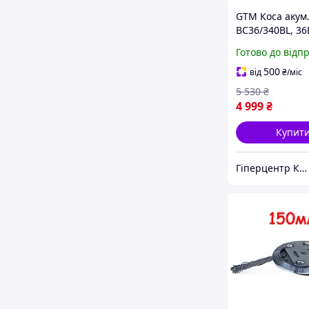
GTM Коса акум
BC36/340BL, 36
ніж + косильна
Готово до відп
КАРКАС (без АК
500
від
₴
/міс
5 530
₴
4 999
₴
Купит
Гіперцентр Київ — професійне обладнання для ресторанів, магазинів і складів