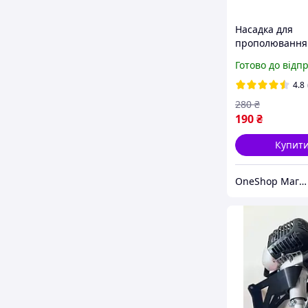
Насадка для
прополювання
дротом. Щітка 
Готово до відп
акумуляторної
бездротової ру
4.8
газонокосарки-
280
₴
тримера, 150 м
190
₴
Купит
OneShop Магазин-Склад