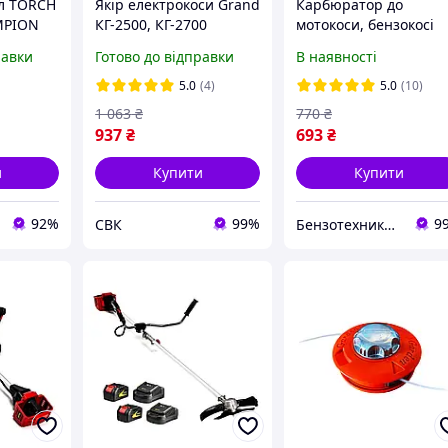
л TORCH
Якір електрокоси Grand
Карбюратор до
MPION
КГ-2500, КГ-2700
мотокоси, бензокосі
50, NGK
Садко (Sadko) Winzor
равки
Готово до відправки
В наявності
0, 794-
143 Winzor 152
HS8E
5.0
(4)
5.0
(10)
3
1 063
₴
770
₴
937
₴
693
₴
и
Купити
Купити
92%
99%
9
СВК
Бензотехника Atlant