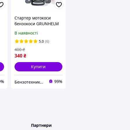
Стартер мотокоси
бензокоси GRUNHELM
GR-53
В наявності
5.0
(6)
400
₴
340
₴
Купити
9%
99%
Бензотехника Atlant
Партнери