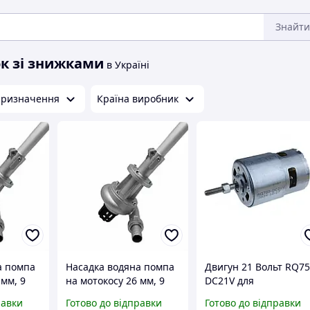
Знайти
ок зі знижками
в Україні
ризначення
Країна виробник
а помпа
Насадка водяна помпа
Двигун 21 Вольт RQ75
 мм, 9
на мотокосу 26 мм, 9
DC21V для
шліців
акумуляторного
равки
Готово до відправки
Готово до відправки
тримера, бездротової