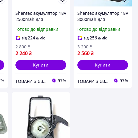
Shentec акумулятор 18V
Shentec акумулятор 18V
2500mah для
3000mah для
64
газонокосарки Gardena
газонокосарки Gardena
Готово до відправки
Готово до відправки
Sileno
Sileno
Life/City.Husqvarna
Life/City.Husqvarna
224
256
від
₴
/міс
від
₴
/міс
2 800
₴
3 200
₴
2 240
₴
2 560
₴
Купити
Купити
7%
97%
97%
ТОВАРИ З ЄВРОПИ
ТОВАРИ З ЄВРОПИ