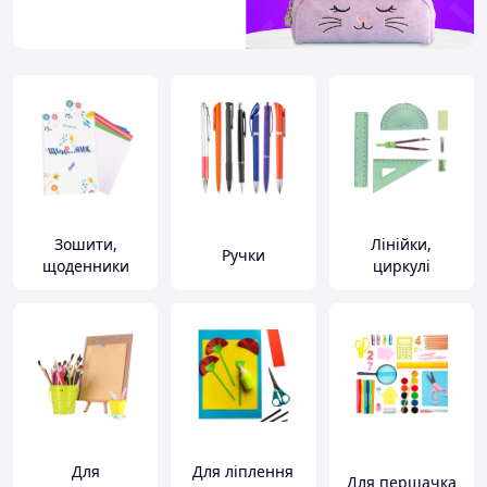
Зошити,
Лінійки,
Ручки
щоденники
циркулі
Для
Для ліплення
Для першачка