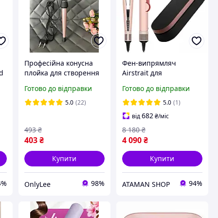
Професійна конусна
Фен-випрямляч
ld
плойка для створення
Airstrait для
локонів Promotec PM-
вирівнювання волосся
Готово до відправки
Готово до відправки
,
1210 діаметром 13-25
- Kanzan Pink з кейсом
ся
мм потужністю 25 Вт
у комплекті + гребінець
5.0
(22)
5.0
(1)
682
від
₴
/міс
493
₴
8 180
₴
403
₴
4 090
₴
Купити
Купити
4%
98%
94%
OnlyLee
ATAMAN SHOP