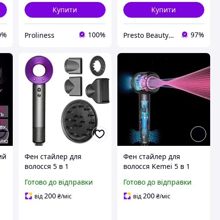
Купити
Купити
0%
100%
97%
Proliness
Presto Beauty Shop
ий
Фен стайлер для
Фен стайлер для
волосся 5 в 1
волосся Kemei 5 в 1
Supersonic Premium
Supersonic Premium
Готово до відправки
Готово до відправки
Magic Hair 1600 Вт 5
Magic Hair 1600 Вт 5
насадок Фіолетовий
насадок Рожевий
200
200
від
₴
/міс
від
₴
/міс
ля
(код: HD07F )
(HD07P) D10-2026