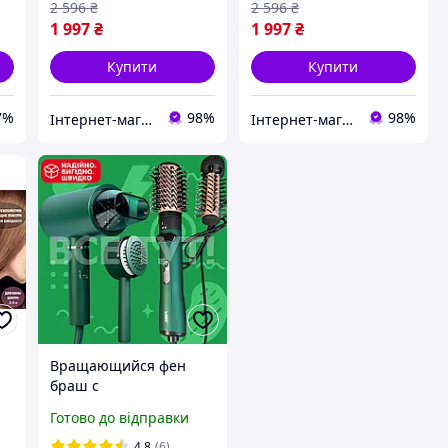
2 596
₴
2 596
₴
1 997
₴
1 997
₴
Купити
Купити
7%
98%
98%
Інтернет-магазин "BaFY"
Інтернет-магазин "BaFY"
Вращающийся фен
браш с
автоматическим
Готово до відправки
автовращением и
крутящейся насадкой,
4.8
(6)