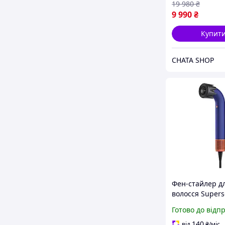
19 980
₴
9 990
₴
Купит
CHATA SHOP
Фен-стайлер д
волосся Supers
HD18 R, 1200 Вт
Готово до відп
негативними і
Фіолетовий ( ко
140
від
₴
/міс