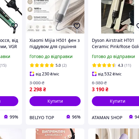
осся, від
Xiaomi Mijia H501 фен з
Dyson Airstrait HT01
ими, VGR
піддувом для сушіння
Ceramic Pink/Rose Go
р для
волосся mi hair dryer
для сушіння та
равки
Готово до відправки
Готово до відправки
завивки
Фен xiaomi з іонізацією
випрямлення волосся
Фен Сяомі з
Випрямляч для волос
(15)
5.0
(2)
4.3
(11)
регулюванням
1600 Вт
230
532
від
₴
/міс
від
₴
/міс
температури
3 000
₴
6 380
₴
2 298
₴
3 190
₴
и
Купити
Купити
99%
96%
9
BELIYO TOP
ATAMAN SHOP