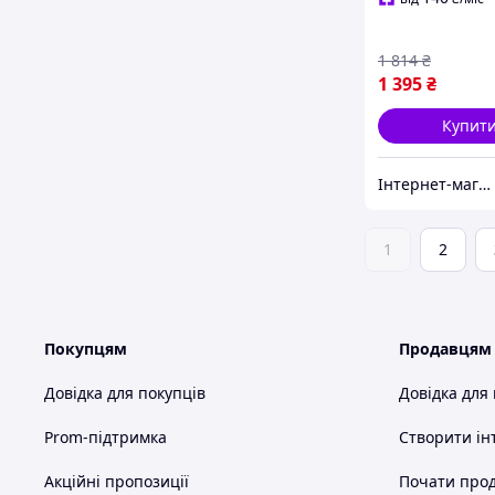
HD18RZ )
1 814
₴
1 395
₴
Купит
Інтернет-магазин "BaFY"
1
2
Покупцям
Продавцям
Довідка для покупців
Довідка для
Prom-підтримка
Створити ін
Акційні пропозиції
Почати прод