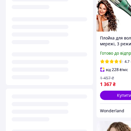
Плойка для вол
мережі, 3 реж
V-583 / Стайле
Готово до відп
автоматичної 
волосся
4.7
228
від
₴
/міс
1 457
₴
1 367
₴
Купит
Wonderland