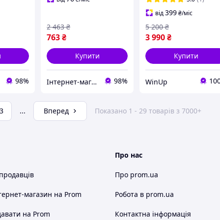
399
від
₴
/міс
2 463
₴
5 200
₴
763
₴
3 990
₴
и
Купити
Купити
98%
98%
10
Інтернет-магазин "BaFY"
WinUp
3
...
Вперед
Показано 1 - 29 товарів з 7000+
Про нас
 продавців
Про prom.ua
тернет-магазин
на Prom
Робота в prom.ua
авати на Prom
Контактна інформація