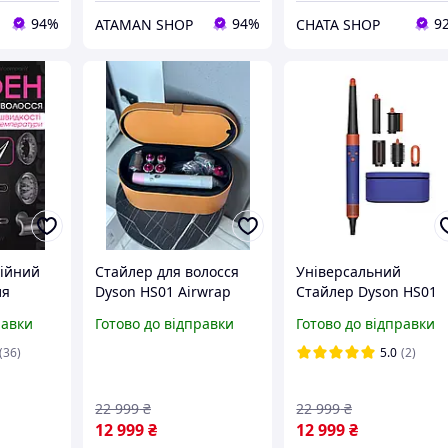
94%
94%
9
ATAMAN SHOP
CHATA SHOP
ійний
Стайлер для волосся
Універсальний
ля
Dyson HS01 Airwrap
Стайлер Dyson HS01
00 Фен
Fuchsia
Airwrap Blue Copper з
равки
Готово до відправки
Готово до відправки
багатофункціональний
насадками,
on фен
фен Дайсон Complete
технологією Коанда,
(36)
5.0
(2)
Фуксія
потужністю 1300 Вт
ми
22 999
₴
22 999
₴
12 999
₴
12 999
₴