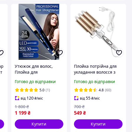
ap
Утюжок для волос,
Плойка потрійна для
Вт
Плойка для
укладання волосся з
випрямлення волосся,
керамічним покриттям
Готово до відправки
Готово до відправки
,
стайлер для волосся
Geemy GM-1988
Grunhelm, Утюжок для
5.0
(1)
4.8
(60)
волосся з
120
55
від
₴
/міс
від
₴
/міс
1 800
₴
700
₴
1 199
₴
549
₴
Купити
Купити