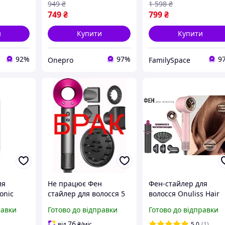
949
₴
1 598
₴
749
₴
799
₴
и
Купити
Купити
92%
97%
9
Onepro
FamilySpace
ля
Не працює Фен
Фен-стайлер для
onic
стайлер для волосся 5
волосся Onuliss Hair
 з
в 1 Supersonic 1600 Вт
Dryer з магнітною
равки
Готово до відправки
Готово до відправки
онами
5 насадок (код: HD07P-1
насадкою Локон /
д:
)
Рожевий
76
від
₴
/міс
5.0
(1)