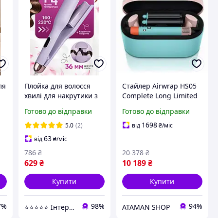
ля
Плойка для волосся
Стайлер Airwrap HS05
хвилі для накрутики з
Complete Long Limited
регулюванням
Edition Ceramic Pop для
Готово до відправки
Готово до відправки
температури щипці з
завивки, випрямлення
а
керамічним покриттям
та об єму волосся
1698
5.0
(2)
від
₴
/міс
для швидкої накрутки
63
від
₴
/міс
36 мм
786
₴
20 378
₴
629
₴
10 189
₴
Купити
Купити
7%
98%
94%
⭐⭐⭐⭐⭐ Інтернет магазин Добра Мама
ATAMAN SHOP