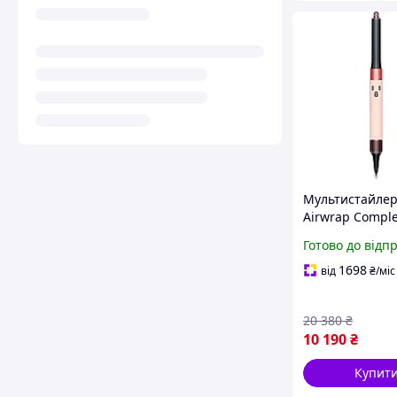
Мультистайлер
Airwrap Comple
для завивки,
Готово до відп
випрямлення т
волосся Cerami
1698
від
₴
/міс
Pink/Rose Gold
20 380
₴
10 190
₴
Купит