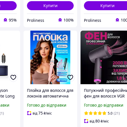
и
Купити
Купити
95%
100%
10
Proliness
Proliness
yson
Плойка для волосся для
Потужний професійн
te Long
локонів автоматична
фен для волосся VGR
стайлер для волос з
2000 Вт з іонізацією
равки
Готово до відправки
Готово до відправки
регулюванням
повітря та
температури з
концентратором
75
(1)
від
₴
/міс
5.0
(21)
керамічним покриттям
Класичний якісний д
80
від
₴
/міс
28 мм 3 режими
сушіння і укладки