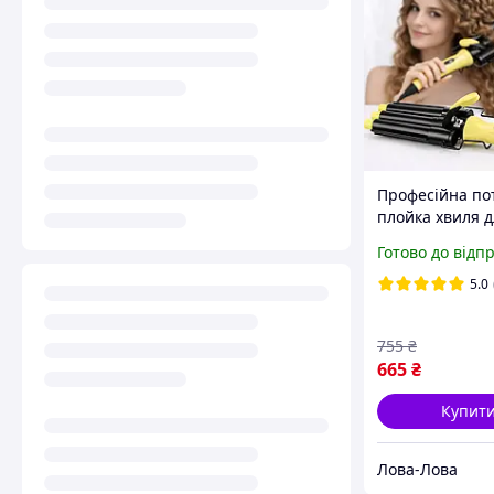
Професійна по
плойка хвиля д
завивання вол
Готово до відп
V-595 зі щипц
діаметром 22 
5.0
Чорно-жовта
755
₴
665
₴
Купит
Лова-Лова