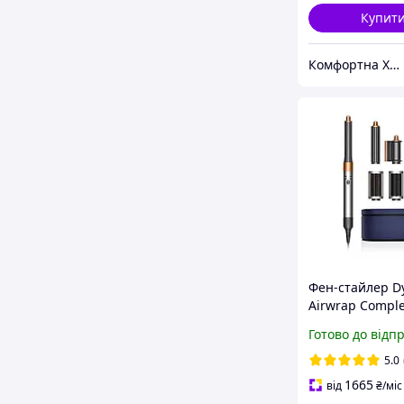
Купит
Комфортна Хата
Фен-стайлер D
Airwrap Comple
Nickel/Copper
Готово до відп
5.0
1665
від
₴
/міс