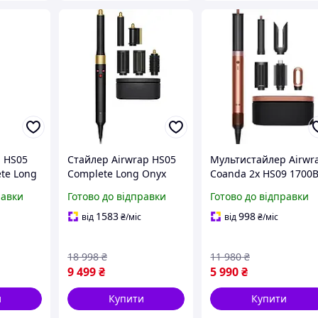
 HS05
Стайлер Airwrap HS05
Мультистайлер Airwr
te Long
Complete Long Onyx
Coanda 2x HS09 1700
Black/Gold для завивки,
+ Кейс | Золотий
равки
Готово до відправки
Готово до відправки
а об єму
випрямлення та об єму
Amber Silk | 5-в-1 Фен
c
волосся
Стайлер, Плойка,
1583
998
від
₴
/міс
від
₴
/міс
Вирівнювач
18 998
₴
11 980
₴
9 499
₴
5 990
₴
и
Купити
Купити