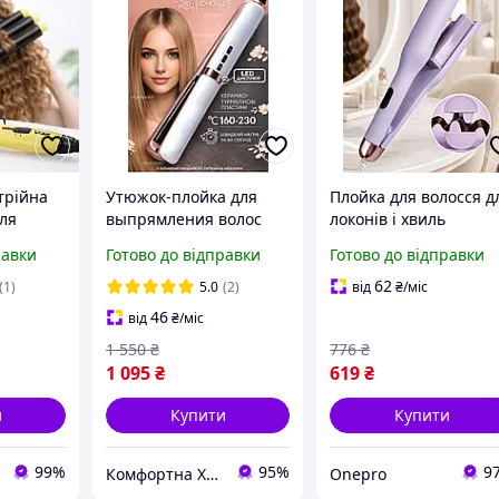
трійна
Утюжок-плойка для
Плойка для волосся д
ля
выпрямления волос
локонів і хвиль
осся VGR
Vgr вирівнювач для
керамічний стайлер
равки
Готово до відправки
Готово до відправки
ями
волосся, керамический
для завивання та
мм
утюжок для волос
укладання професійн
62
(1)
5.0
(2)
від
₴
/міс
з дисплеєм і
46
від
₴
/міс
регулюванням
1 550
₴
776
₴
1 095
₴
619
₴
и
Купити
Купити
99%
95%
9
Комфортна Хата
Onepro