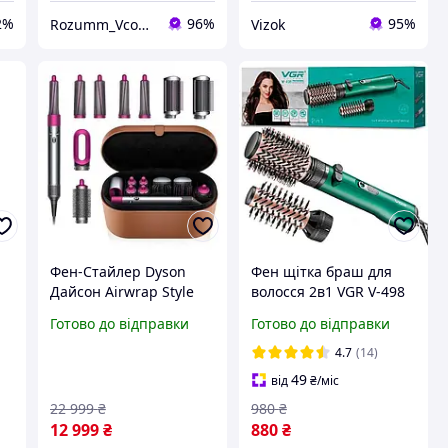
2%
96%
95%
Rozumm_VcompanY
Vizok
Фен-Стайлер Dyson
Фен щітка браш для
Дайсон Airwrap Style
волосся 2в1 VGR V-498
 8
Complete Фуксія
стайлер з іонізацією
Готово до відправки
Готово до відправки
для укладання
накрутки професійна
4.7
(14)
гребінець bas
49
від
₴
/міс
22 999
₴
980
₴
12 999
₴
880
₴