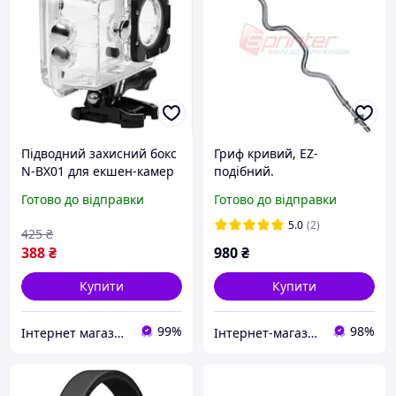
Підводний захисний бокс
Гриф кривий, EZ-
N-BX01 для екшен-камер
подібний.
EKEN, SJCAM, ATRIX,
Готово до відправки
Готово до відправки
AIRON, BRAVIS, ACME
5.0
(2)
425
₴
388
₴
980
₴
Купити
Купити
99%
98%
Інтернет магазин PRIMO
Інтернет-магазин спорттоварів "SprinterSport"