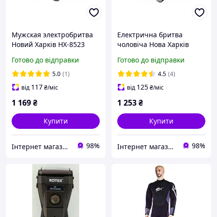
Мужская электробритва
Електрична бритва
Новий Харків НХ-8523
чоловіча Нова Харків
Лидер М Silver
НХ-8524 Фаворит Black
Готово до відправки
Готово до відправки
(3085005616) D15-2026
(3085094391) D15-2026
5.0
(1)
4.5
(4)
117
125
від
₴
/міс
від
₴
/міс
1 169
₴
1 253
₴
Купити
Купити
98%
98%
Інтернет магазин "Розпродаж"
Інтернет магазин "Розпродаж"