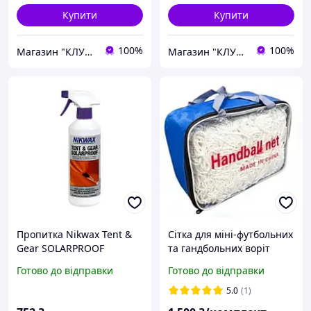
Купити
Купити
100%
100%
Магазин "КЛУБ МАНДРІВНИКІВ"
Магазин "КЛУБ МАНДРІВНИКІВ"
Пропитка Nikwax Tent &
Сітка для міні-футбольних
Gear SOLARPROOF
та гандбольних воріт
3×2×1 м безвузлова PP 4
Готово до відправки
Готово до відправки
мм комплект 2 шт
шестигранна комірка
5.0
(1)