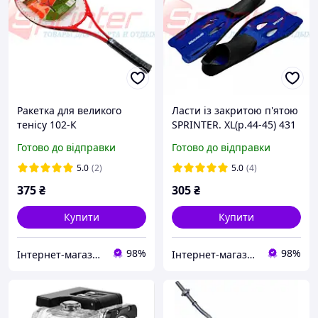
Ракетка для великого
Ласти із закритою п'ятою
тенісу 102-К
SPRINTER. XL(р.44-45) 431
Готово до відправки
Готово до відправки
5.0
(2)
5.0
(4)
375
₴
305
₴
Купити
Купити
98%
98%
Інтернет-магазин спорттоварів "SprinterSport"
Інтернет-магазин спорттоварів "SprinterSport"