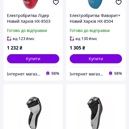
Електробритва Лідер
Електробритва Фаворит+
Новий Харків НХ-8503
Новий Харків НХ-8504
fresh
pelican
Готово до відправки
Готово до відправки
123
130
від
₴
/міс
від
₴
/міс
1 232
₴
1 305
₴
Купити
Купити
98%
98%
Інтернет магазин "Розпродаж"
Інтернет магазин "Розпродаж"