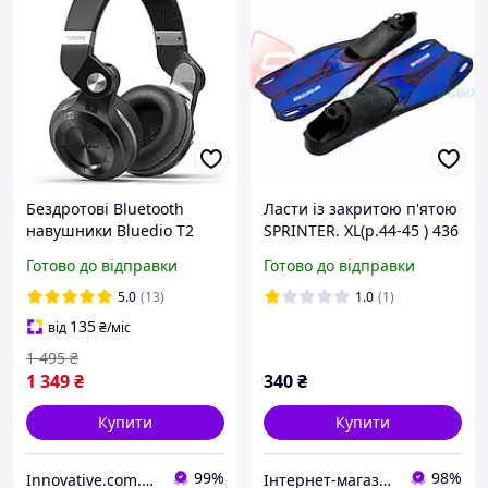
Бездротові Bluetooth
Ласти із закритою п'ятою
навушники Bluedio T2
SPRINTER. XL(р.44-45 ) 436
Plus з вбудованим радіо
Готово до відправки
Готово до відправки
(Чорний)
5.0
(13)
1.0
(1)
135
від
₴
/міс
1 495
₴
1 349
₴
340
₴
Купити
Купити
99%
98%
Innovative.com.ua - Інтернет-магазин
Інтернет-магазин спорттоварів "SprinterSport"