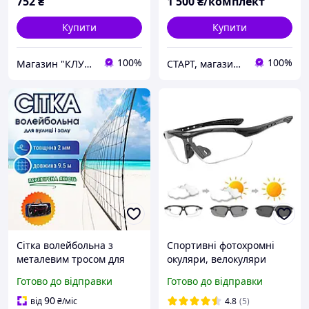
752
₴
1 500
₴/комплект
Купити
Купити
100%
100%
Магазин "КЛУБ МАНДРІВНИКІВ"
СТАРТ, магазин спортивних товарів
Сітка волейбольна з
Спортивні фотохромні
металевим тросом для
окуляри, велокуляри
гри на вулиці та в залі 9.5
UV400
Готово до відправки
Готово до відправки
х 1.1 м NET Одностороння
(VN-3)
90
від
₴
/міс
4.8
(5)