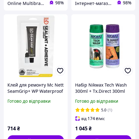
98%
98%
Online Multibrand Store
Інтернет-магазин спорттоварів "SprinterSport"
Клей для ремонту Mc Nett
Набір Nikwax Tech Wash
SeamGrip+ WP Waterproof
300ml + Tx.Direct 300ml
Sealant & Adhesive 28gr
Готово до відправки
Готово до відправки
5.0
(1)
174
від
₴
/міс
714
₴
1 045
₴