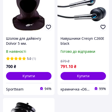
Шолом для дайвінгу
Навушники Cresyn C260E
Dolvor 5 мм.
black
В наявності
Готово до відправки
5.0
(1)
879
₴
700
₴
791
.10
₴
Купити
Купити
94%
99%
Sportteam
крамничка «D611»