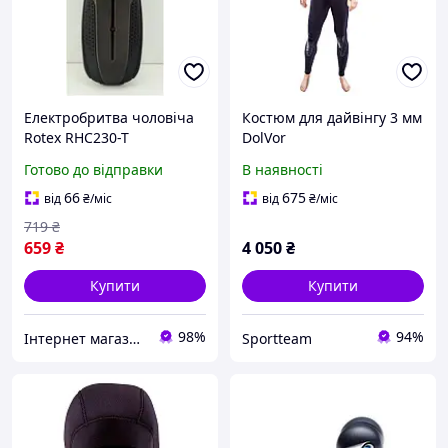
Електробритва чоловіча
Костюм для дайвінгу 3 мм
Rotex RHC230-T
DolVor
Готово до відправки
В наявності
66
675
від
₴
/міс
від
₴
/міс
719
₴
659
₴
4 050
₴
Купити
Купити
98%
94%
Інтернет магазин "Розпродаж"
Sportteam