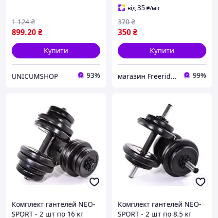
35
від
₴
/міс
1 124
₴
370
₴
899
.20
₴
350
₴
Купити
Купити
93%
99%
UNICUMSHOP
магазин Freeride - вело та спорт товари
Комплект гантелей NEO-
Комплект гантелей NEO-
SPORT - 2 шт по 16 кг
SPORT - 2 шт по 8.5 кг