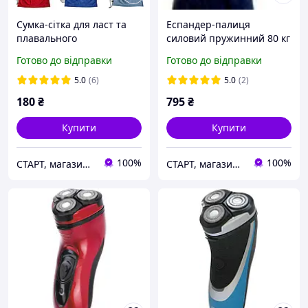
Сумка-сітка для ласт та
Еспандер-палиця
плавального
силовий пружинний 80 кг
спорядження 70×47 см
| тренажер для грудей та
Готово до відправки
Готово до відправки
(вентильована сумка-
рук | металевий прут 68
сітка в басейн та на море,
см
5.0
(6)
5.0
(2)
виробництво України)
180
₴
795
₴
Купити
Купити
100%
100%
СТАРТ, магазин спортивних товарів
СТАРТ, магазин спортивних товарів