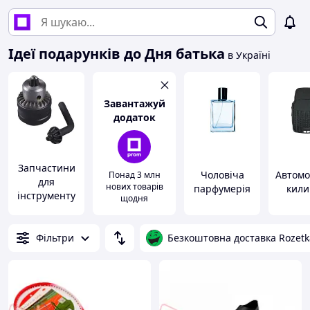
Ідеї подарунків до Дня батька
в Україні
Завантажуй
додаток
Запчастини
Чоловіча
Автомо
Понад 3 млн
для
нових товарів
парфумерія
кили
інструменту
щодня
Фільтри
Безкоштовна доставка Rozetk