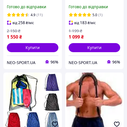
розбірних із змінними
розбірних із змінними
Готово до відправки
Готово до відправки
дисками
дисками
4.9
(11)
5.0
(1)
258
183
від
₴
/міс
від
₴
/міс
2 150
₴
1 199
₴
1 550
₴
1 099
₴
Купити
Купити
96%
96%
NEO-SPORT.UA
NEO-SPORT.UA