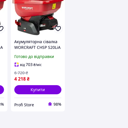
Акумуляторна сівалка
iA
WORCRAFT CHSP S20LiA
з АКБ (4А) і ЗП, 20В
Готово до відправки
703
від
₴
/міс
6 720
₴
4 218
₴
Купити
8%
98%
Profi Store