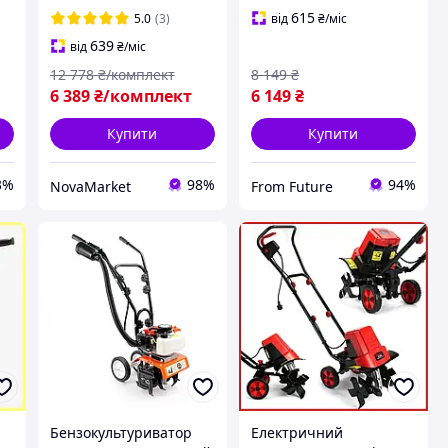
електричний для дачі
Свердла 100 150 200
615
5.0
(3)
від
₴
/міс
та саду) Культиватор
Мм,Бензиновий
639
від
₴
/міс
ду
городний
ямобур
12 778
₴/комплект
8 149
₴
6 389
₴/комплект
6 149
₴
Купити
Купити
3%
98%
94%
NovaMarket
From Future
Бензокультуриватор
Електричний