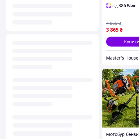
акумулятори 48
386
від
₴
/міс
бур 200мм По
Гарантія 12 міс
4 865
₴
3 865
₴
Купит
Master's House
Мотобур бенз