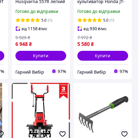
HT
Husqvarna 557R легкий
культиватор Honda JT-
старт (5.4 кВт, 2-
2000 2.0 кВт
Готово до відправки
Готово до відправки
тактний), Культиватор
електрокультиватор
мотоблок Хускварна
хонда для саду городу
5.0
(1)
5.0
(1)
для городу
mm
1158
930
від
₴
/міс
від
₴
/міс
9 925
₴
7 972
₴
6 948
₴
5 580
₴
Купити
Купити
7%
97%
97%
Гарний Вибір
Гарний Вибір