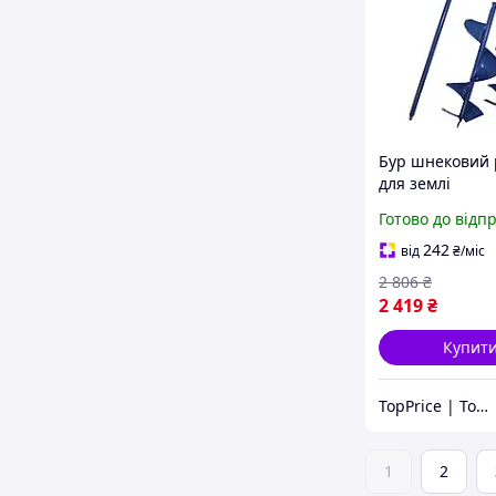
Бур шнековий
для землі
"Землерий"-35
Готово до відп
насадки 150/2
сталь (TPiz1717
242
від
₴
/міс
2 806
₴
2 419
₴
Купит
TopPrice | Товари за ТОП-ціною
1
2