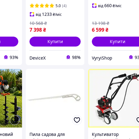
V 5.0Ah
без зусиль
бензиновий
660
5.0
(4)
від
₴
/міс
льща
культиватор Міні
1233
від
₴
/міс
культиватор для горо
10 568
₴
13 198
₴
7 398
₴
6 599
₴
и
Купити
Купити
93%
98%
9
DeviceX
VyryiShop
иновий
Пила садова для
Культиватор