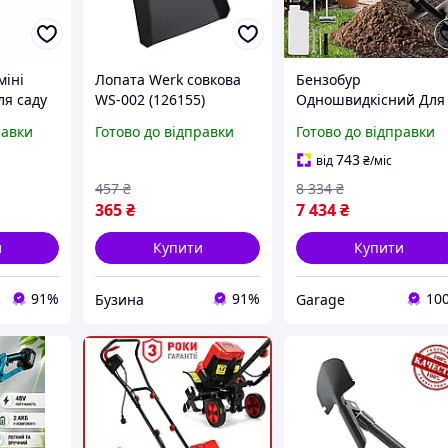
міні
Лопата Werk совкова
Бензобур
ля саду
WS-002 (126155)
Одношвидкісний Для
a
Ґрунту BOXER BX-122 
равки
Готово до відправки
Готово до відправки
см³ + 3 Свердла
743
від
₴
/міс
457
₴
8 334
₴
365
₴
7 434
₴
и
Купити
Купити
91%
91%
10
Бузина
Garage