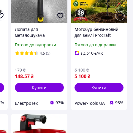
Лопата для
Мотобур бензиновий
металошукача
для землі Procraft
ЯКОСТІВНА (пластик)
PROFESSIONAL 58
Готово до відправки
Готово до відправки
куб.см(Без
шнека),Бензиновий
510
4.6
(5)
від
₴
/міс
бур ,Ямобур
бензиновий ручний
179
₴
6 100
₴
148
.57
₴
5 100
₴
Купити
Купити
7%
97%
93%
ЕлектроТех
Power-Tools UA