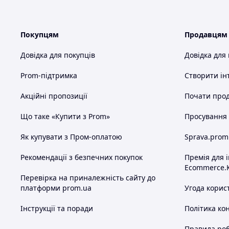
Покупцям
Продавцям
Довідка для покупців
Довідка для
Prom-підтримка
Створити ін
Акційні пропозиції
Почати прод
Що таке «Купити з Prom»
Просування в
Як купувати з Пром-оплатою
Sprava.prom
Рекомендації з безпечних покупок
Премія для 
Ecommerce.
Перевірка на приналежність сайту до
платформи prom.ua
Угода корис
Інструкції та поради
Політика ко
Правила роб