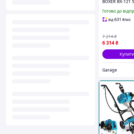
BOXER BX-121 5
3 Свердла 100, 
Готово до відп
Мм 7000 об хв
631
від
₴
/міс
7 214
₴
6 314
₴
Купит
Garage