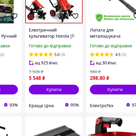
Електричний
Лопата для
 Ручний
культиватор Honda JT-
металошукача
унту
2000 2.0 кВт
равки
Готово до відправки
Готово до відправки
р янів
електрокультиватор
ватор
хонда для саду городу
(2)
5.0
(3)
4.5
(2)
 саду
np
925
30
від
₴
/міс
від
₴
/міс
ультива
7 926
₴
360
₴
5 548
₴
298
.80
₴
и
Купити
Купити
93%
95%
9
Краща Ціна
ЕлектроТех