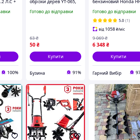
.2 Л.С +
обрізки дерев YT-065,
бензиновий Honda H
150, 200
довжина 340 мм, сталь
53S 4.2 кВт 2 тактний
равки
Готово до відправки
Готово до відправки
SK5, 0,200 кг, Grey
продуктивний для
buzyna
оброблення ґрунту в
5.0
(1)
саду
1058
від
₴
/міс
63
₴
9 069
₴
50
₴
6 348
₴
и
Купити
Купити
100%
91%
9
Бузина
Гарний Вибір