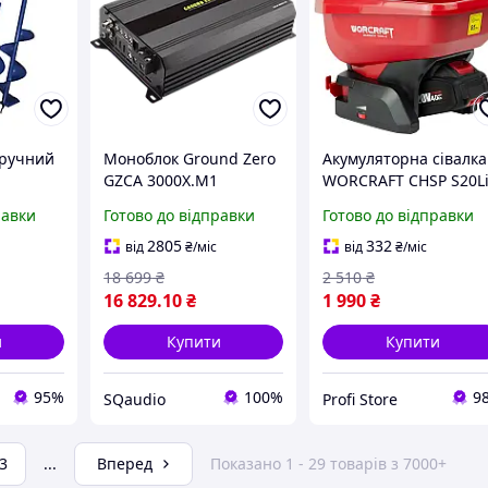
 ручний
Моноблок Ground Zero
Акумуляторна сівалка
GZCA 3000X.M1
WORCRAFT CHSP S20L
0 2
без АКБ і ЗП, 20В
равки
Готово до відправки
Готово до відправки
00 мм
8)
2805
332
від
₴
/міс
від
₴
/міс
18 699
₴
2 510
₴
16 829
.10
₴
1 990
₴
и
Купити
Купити
95%
100%
9
SQaudio
Profi Store
3
...
Вперед
Показано 1 - 29 товарів з 7000+