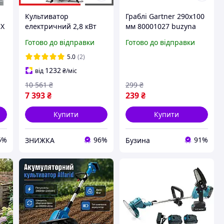
Культиватор
Граблі Gartner 290х100
EX
електричний 2,8 кВт
мм 80001027 buzyna
Honda JT-2800
Готово до відправки
Готово до відправки
ля
Електрокультиватор
Хонда садовий із 6
5.0
(2)
фрезами hw
1232
від
₴
/міс
10 561
₴
299
₴
7 393
₴
239
₴
Купити
Купити
6%
96%
91%
ЗНИЖКА
Бузина