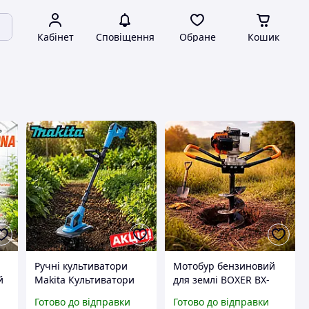
Кабінет
Сповіщення
Обране
Кошик
Ручні культиватори
Мотобур бензиновий
й
Makita Культиватори
для землі BOXER BX-
садові (Акумуляторний
121,Мотобур для
Готово до відправки
Готово до відправки
культиватор
стовпів бензиновий 3