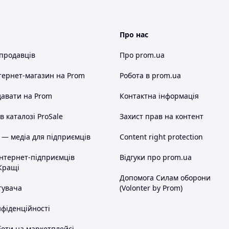
Про нас
 продавців
Про prom.ua
тернет-магазин
на Prom
Робота в prom.ua
авати на Prom
Контактна інформація
 каталозі ProSale
Захист прав на контент
 — медіа для підприємців
Content right protection
інтернет-підприємців
Відгуки про prom.ua
Кращі
Допомога Силам оборони
тувача
(Volonter by Prom)
нфіденційності
оти на маркетплейсі