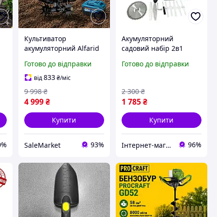
Культиватор
Акумуляторний
акумуляторний Alfarid
садовий набір 2в1
52
ручний, електричний,
(Тример для трави та
Готово до відправки
Готово до відправки
садовий, для городу,
Ланцюгова міні пила)
дачі, газону, обробітку
MK-150B 48V
833
від
₴
/міс
й розпушування ґрунту
9 998
₴
2 300
₴
4 999
₴
1 785
₴
Купити
Купити
0%
93%
96%
SaleMarket
Інтернет-магазин Top Shop