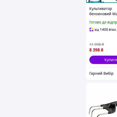
Культиватор
бензиновий Ma
630 (5.5 кВт 2-
Готово до відп
Мотокультурат
Макіта для гор
1400
від
₴
/міс
саду mm,
11 998
₴
8 398
₴
Купит
Гарний Вибір