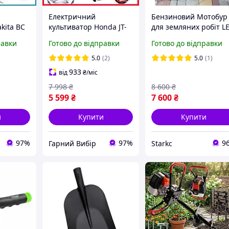
Електричний
Бензиновий Мотобур
kita BC
культиватор Honda JT-
для земляних робіт L
тактний)
2300-88815 (2,3 кВт)
GD520+3 бура в
равки
Готово до відправки
Готово до відправки
ор
Електрокультуратор 4
комплекті Бензобур д
оду та
фрези Хонда для саду
землі Мотобури
5.0
(2)
5.0
(1)
та городу hw
земляні
933
від
₴
/міс
7 998
₴
8 600
₴
5 599
₴
7 600
₴
и
Купити
Купити
97%
97%
9
Гарний Вибір
Starkс