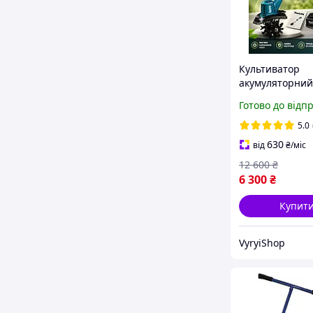
Культиватор
акумуляторний
розпушувач ґр
Готово до відп
Прополювач бу
Електрокульти
5.0
для городу Для
630
від
₴
/міс
Бездротовий к
12 600
₴
6 300
₴
Купит
VyryiShop