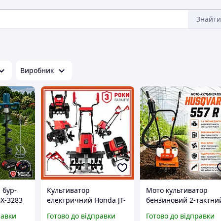
Знайти
Виробник
 бур-
Культиватор
Мото культиватор
BX-3283
електричний Honda JT-
бензиновий 2-тактни
вим
2800 з фрезами (2.8
Культиватор для
равки
Готово до відправки
Готово до відправки
кВт) обробка ділянки
огороду Ручний