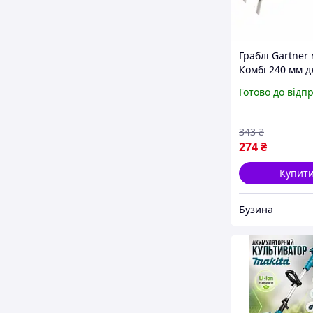
Граблі Gartner 
Комбі 240 мм д
та міста buzyn
Готово до відп
343
₴
274
₴
Купит
Бузина