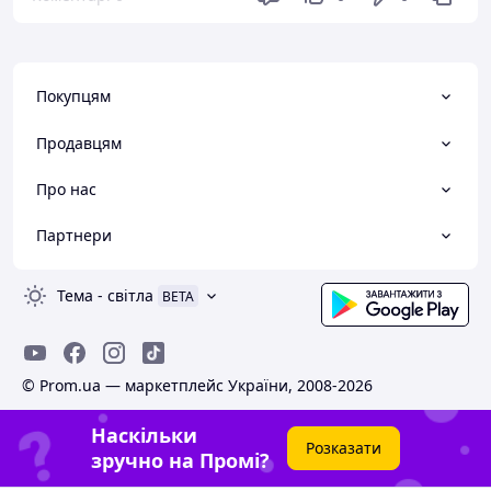
Покупцям
Продавцям
Про нас
Партнери
Тема
-
світла
BETA
© Prom.ua — маркетплейс України, 2008-2026
Наскільки
Розказати
зручно на Промі?