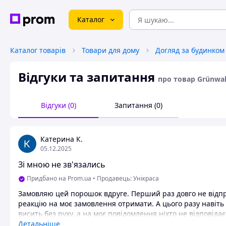
Каталог
Каталог товарів
Товари для дому
Догляд за будинком
Відгуки та запитання
про товар Grünwa
Відгуки (0)
Запитання (0)
Катерина К.
05.12.2025
Зі мною не зв'язались
Придбано на Prom.ua
•
Продавець: Унікраса
Замовляю цей порошок вдруге. Перший раз довго не відп
реакцію на моє замовлення отримати. А цього разу навіть
висить без руху, а на моє повідомлення ніхто не відповіда
Детальніше