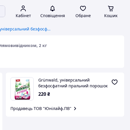
Кабінет
Сповіщення
Обране
Кошик
Grünwald, універсальний безфосфатний пральний порошок 2in1 з плямовивідником, 2 кг
плямовивідником, 2 кг
Grünwald, універсальний
безфосфатний пральний порошок
2in1 з плямовивідником, 2 кг
220
₴
Продавець ТОВ "Юнілайф.ПВ"