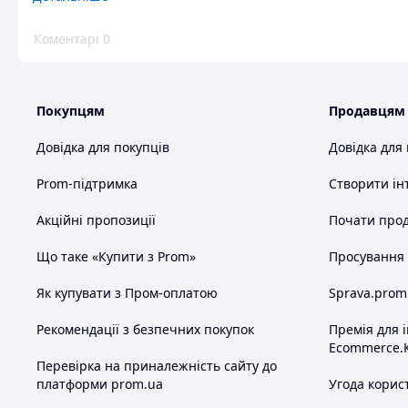
Переваги
Порошок гарний
Коментарі
0
Покупцям
Продавцям
Довідка для покупців
Довідка для
Prom-підтримка
Створити ін
Акційні пропозиції
Почати прод
Що таке «Купити з Prom»
Просування в
Як купувати з Пром-оплатою
Sprava.prom
Рекомендації з безпечних покупок
Премія для 
Ecommerce.
Перевірка на приналежність сайту до
платформи prom.ua
Угода корис