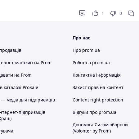
1
0
Про нас
 продавців
Про prom.ua
тернет-магазин
на Prom
Робота в prom.ua
авати на Prom
Контактна інформація
 каталозі ProSale
Захист прав на контент
 — медіа для підприємців
Content right protection
інтернет-підприємців
Відгуки про prom.ua
Кращі
Допомога Силам оборони
тувача
(Volonter by Prom)