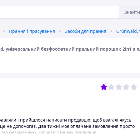
Знайти
Прання і прасування
Засоби для прання
ld, універсальний безфосфатний пральний порошок 2in1 з 
равляли і прийшлося написати продавцю, щоб взагалі якусь
 це не допомогає. Два тижні моє оплачене замовлення просто
є. Не рекомендую, купуйте у інших продавців.