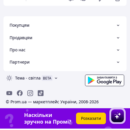
Покупцям
Продавцям
Про нас
Партнери
Тема
-
світла
BETA
© Prom.ua — маркетплейс України, 2008-2026
Наскільки
Розказати
зручно на Промі?