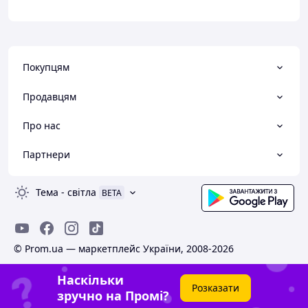
Покупцям
Продавцям
Про нас
Партнери
Тема
-
світла
BETA
© Prom.ua — маркетплейс України, 2008-2026
Наскільки
Розказати
зручно на Промі?