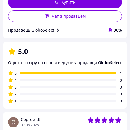
Купити
Чат з продавцем
Продавець GloboSelect
90%
5.0
Оцінка товару на основі відгуків у продавця
GloboSelect
5
1
4
0
3
0
2
0
1
0
Сергей Ш.
07.08.2025