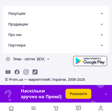
Покупцям
Продавцям
Про нас
Партнери
Тема
-
світла
BETA
© Prom.ua — маркетплейс України, 2008-2026
Наскільки
Розказати
зручно на Промі?