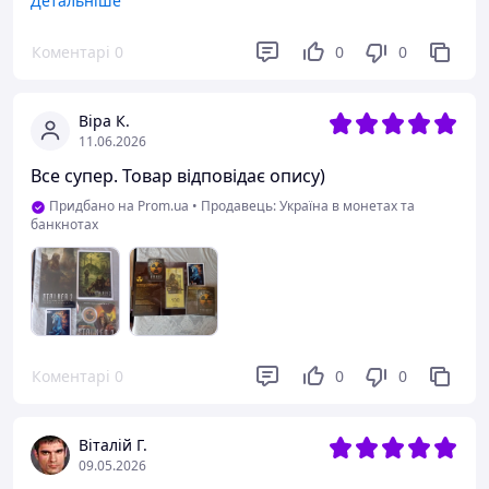
Детальніше
Дизайн, унікальність, колекційні картки 👍🏼
Коментарі
0
0
0
Недоліки
До товару претензій ніяких. Нажаль довге очікування
через ажіотаж. Не зрозуміло з реквізитами. Довге
Віра К.
очікування відповіді. Трубку не беруть. Тому бажаю
11.06.2026
більше комунікації з клієнтом 🙏🏼
Все супер. Товар відповідає опису)
Придбано на Prom.ua
•
Продавець: Україна в монетах та
банкнотах
Коментарі
0
0
0
Віталій Г.
09.05.2026