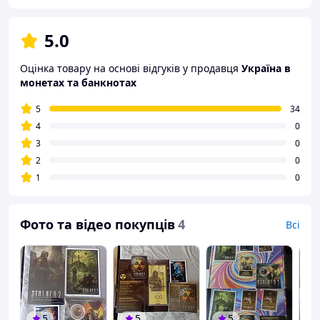
5.0
Оцінка товару на основі відгуків у продавця
Україна в
монетах та банкнотах
5
34
4
0
3
0
2
0
1
0
Фото та відео покупців
4
Всі
5
5
5