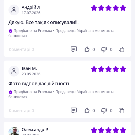
Андрій Л.
17.07.2026
Дякую. Все так,як описували!!!
Придбано на Prom.ua
•
Продавець: Україна в монетах та
банкнотах
Коментарі
0
0
0
Іван М.
23.05.2026
Фото відповідає дійсності
Придбано на Prom.ua
•
Продавець: Україна в монетах та
банкнотах
Коментарі
0
0
0
Олександр Р.