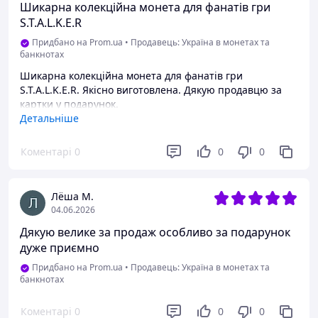
Шикарна колекційна монета для фанатів гри
S.T.A.L.K.E.R
Придбано на Prom.ua
•
Продавець: Україна в монетах та
банкнотах
Шикарна колекційна монета для фанатів гри
S.T.A.L.K.E.R. Якісно виготовлена. Дякую продавцю за
картки у подарунок.
Детальніше
Переваги
Ціна - якість!
Коментарі
0
0
0
Лёша М.
04.06.2026
Дякую велике за продаж особливо за подарунок
дуже приємно
Придбано на Prom.ua
•
Продавець: Україна в монетах та
банкнотах
Коментарі
0
0
0