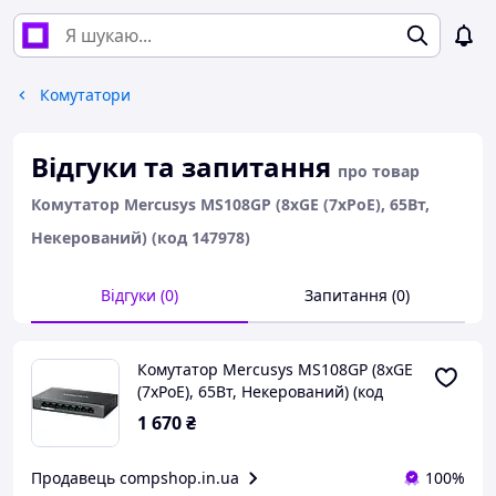
Комутатори
Відгуки та запитання
про товар
Комутатор Mercusys MS108GP (8xGE (7xPoE), 65Вт,
Некерований) (код 147978)
Відгуки (0)
Запитання (0)
Комутатор Mercusys MS108GP (8xGE
(7xPoE), 65Вт, Некерований) (код
147978)
1 670
₴
Продавець compshop.in.ua
100%