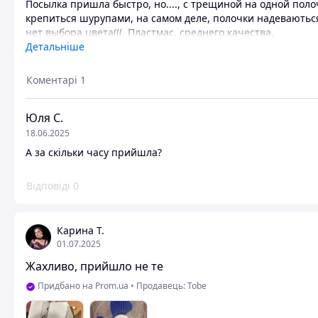
Посылка пришла быстро, но...., с трещиной на одной поло
крепиться шурупами, на самом деле, полочки надеваються 
нет выбора цвета(((. Пластмас, среднего качества.
Детальніше
Недоліки
Не соответствие описанию товара.
Коментарі
1
Юля С.
18.06.2025
А за скільки часу прийшла?
Відповіді
0
Карина Т.
01.07.2025
Жахливо, прийшло не те
Придбано на Prom.ua
•
Продавець: Tobe