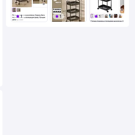
1
1
1