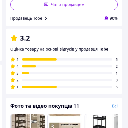
Чат з продавцем
Продавець Tobe
90%
3.2
Оцінка товару на основі відгуків у продавця
Tobe
5
5
4
2
3
1
2
0
1
5
Фото та відео покупців
11
Всі