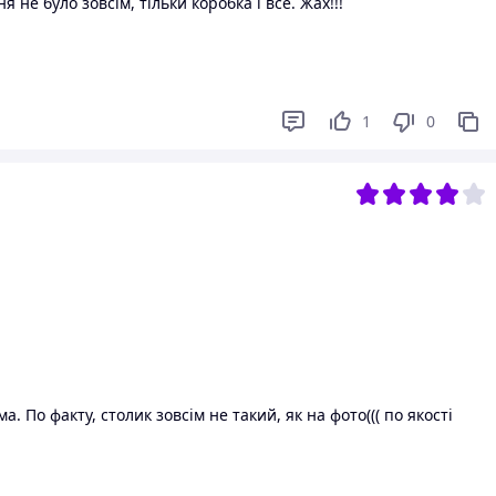
е було зовсім, тільки коробка і все. Жах!!!
1
0
 По факту, столик зовсім не такий, як на фото((( по якості