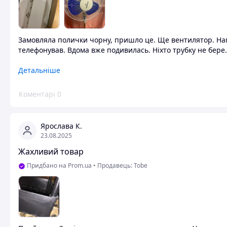
Замовляла полички чорну, пришло це. Ще вентилятор. На
телефонував. Вдома вже подивилась. Ніхто трубку не бере. 
Переваги
Детальніше
Тільки швидко прийшло
Коментарі
0
Недоліки
Не той колір не та модель
Ярослава К.
23.08.2025
Жахливий товар
Придбано на Prom.ua
•
Продавець: Tobe