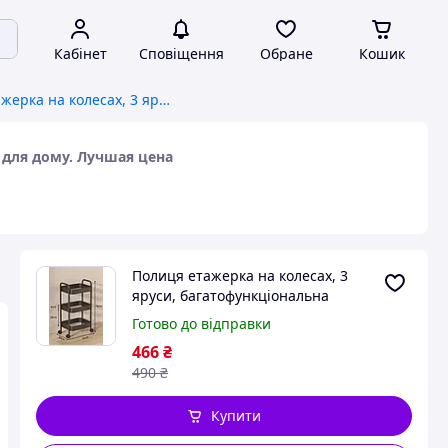
Кабінет
Сповіщення
Обране
Кошик
Полиця етажерка на колесах, 3 яруси, багатофункціональна полиця для дому. Лучшая цена
 для дому. Лучшая цена
Полиця етажерка на колесах, 3
яруси, багатофункціональна
полиця для дому. Лучшая цена
Готово до відправки
466
₴
490
₴
Купити