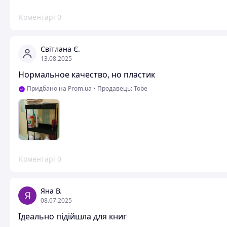
Швидко збирається
Коментарі
0
Недоліки
Не відповідає заявленій фотографії
Світлана Є.
13.08.2025
Нормальное качество, но пластик
Придбано на Prom.ua
•
Продавець: Tobe
Коментарі
0
Яна В.
08.07.2025
Ідеально підійшла для книг