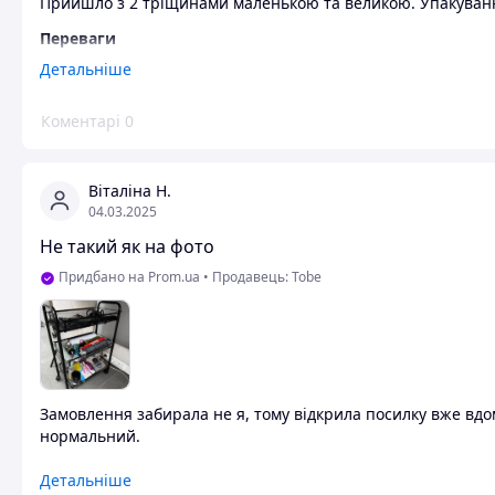
Прийшло з 2 тріщинами маленькою та великою. Упакування н
Переваги
Нічого
Детальніше
Недоліки
Коментарі
0
Немає пакування. Товар з тріщинами
Віталіна Н.
04.03.2025
Не такий як на фото
Придбано на Prom.ua
•
Продавець: Tobe
Замовлення забирала не я, тому відкрила посилку вже вдома.
нормальний.
Переваги
Детальніше