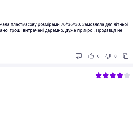
мала пластмасову розмірами 70*36*30. Замовляла для літньої
вано, гроші витрачені даремно. Дуже прикро . Продавця не
ись неможливо.
0
0