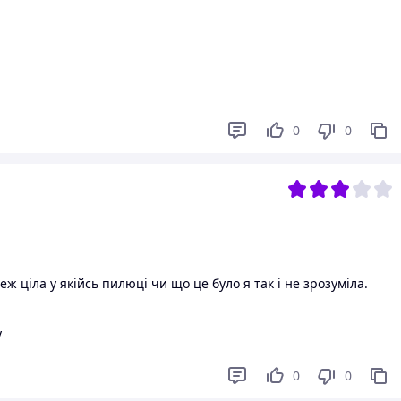
0
0
еж ціла у якійсь пилюці чи що це було я так і не зрозуміла.
у
0
0