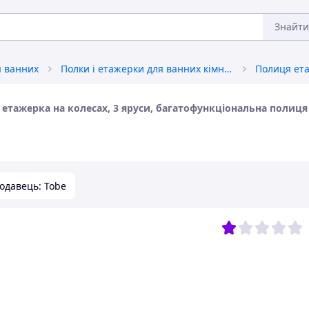
Знайти
я ванних
Полки і етажерки для ванних кімнат
 етажерка на колесах, 3 яруси, багатофункціональна полиця
одавець: Tobe