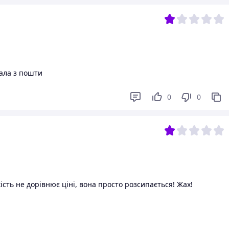
рала з пошти
0
0
ість не дорівнює ціні, вона просто розсипається! Жах!