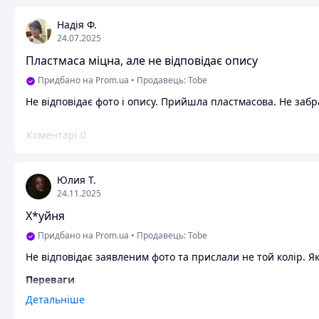
Надія Ф.
24.07.2025
Пластмаса міцна, але не відповідає опису
Придбано на Prom.ua
•
Продавець: Tobe
Не відповідає фото і опису. Прийшла пластмасова. Не заб
Коментарі
0
Юлия Т.
24.11.2025
Х*уйня
Придбано на Prom.ua
•
Продавець: Tobe
Не відповідає заявленим фото та прислали не той колір. Як
Переваги
Ні*уя
Детальніше