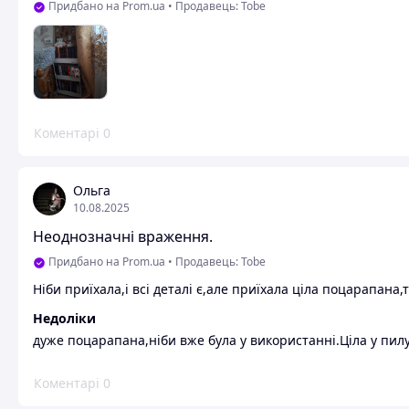
Придбано на Prom.ua
•
Продавець: Tobe
Коментарі
0
Ольга
10.08.2025
Неоднозначні враження.
Придбано на Prom.ua
•
Продавець: Tobe
Ніби приїхала,і всі деталі є,але приїхала ціла поцарапана,т
Недоліки
дуже поцарапана,ніби вже була у використанні.Ціла у пил
Коментарі
0