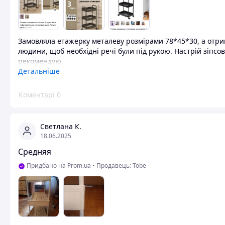
Замовляла етажерку металеву розмірами 78*45*30, а отри
людини, щоб необхідні речі були під рукою. Настрій зіпсо
рекомендую.
Детальніше
Недоліки
Отримала зовсім інший товар, ніж замовляла. Користуват
Коментарі
0
Светлана К.
18.06.2025
Средняя
Придбано на Prom.ua
•
Продавець: Tobe