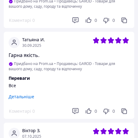
Придбано на Prom.ua
•
Продавець: GAROD - Товари для
вашого дому, саду, городу та відпочинку
Коментарі
0
0
0
Татьяна И.
30.09.2025
Гарна якість.
Придбано на Prom.ua
•
Продавець: GAROD - Товари для
вашого дому, саду, городу та відпочинку
Переваги
Все
Недоліки
Детальніше
Немає
Коментарі
0
0
0
Віктор З.
07.10.2025