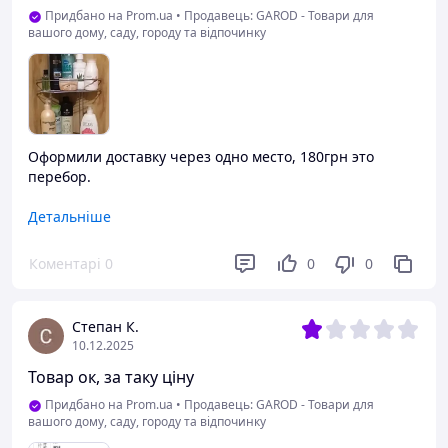
Придбано на Prom.ua
•
Продавець: GAROD - Товари для
вашого дому, саду, городу та відпочинку
Оформили доставку через одно место, 180грн это
перебор.
Переваги
Детальніше
Товар соответствует моим ожиданиям
Коментарі
0
0
0
Недоліки
Оформление доставки по высокой цене
Степан К.
10.12.2025
Товар ок, за таку ціну
Придбано на Prom.ua
•
Продавець: GAROD - Товари для
вашого дому, саду, городу та відпочинку