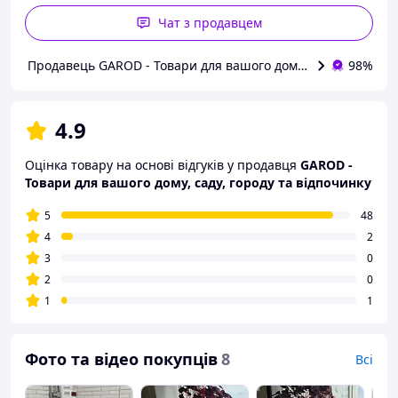
Чат з продавцем
Продавець GAROD - Товари для вашого дому, саду, городу т
98%
4.9
Оцінка товару на основі відгуків у продавця
GAROD -
Товари для вашого дому, саду, городу та відпочинку
5
48
4
2
3
0
2
0
1
1
Фото та відео покупців
8
Всі