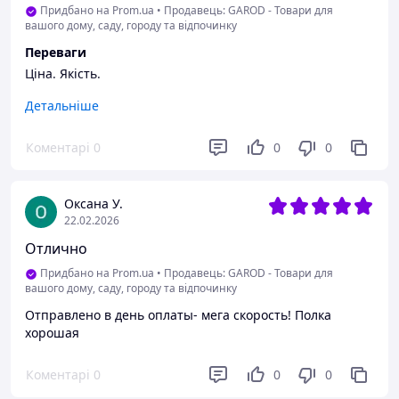
Придбано на Prom.ua
•
Продавець: GAROD - Товари для
вашого дому, саду, городу та відпочинку
Переваги
Ціна. Якість.
Недоліки
Детальніше
Нема
Коментарі
0
0
0
Оксана У.
22.02.2026
Отлично
Придбано на Prom.ua
•
Продавець: GAROD - Товари для
вашого дому, саду, городу та відпочинку
Отправлено в день оплаты- мега скорость! Полка
хорошая
Коментарі
0
0
0