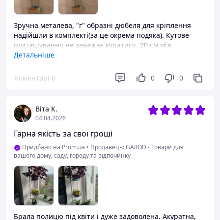
Зручна металева, "г" образні дюбеля для кріплення
надійшли в комплекті(за це окрема подяка). Кутове
розташування не заважає купатися. 20 см між
полицями.
Детальніше
Переваги
Коментарі
0
0
0
Металева полка
Недоліки
Віта К.
Немає
04.04.2026
Гарна якість за свої гроші
Придбано на Prom.ua
•
Продавець: GAROD - Товари для
вашого дому, саду, городу та відпочинку
Брала полицю під квіти і дуже задоволена. Акуратна,