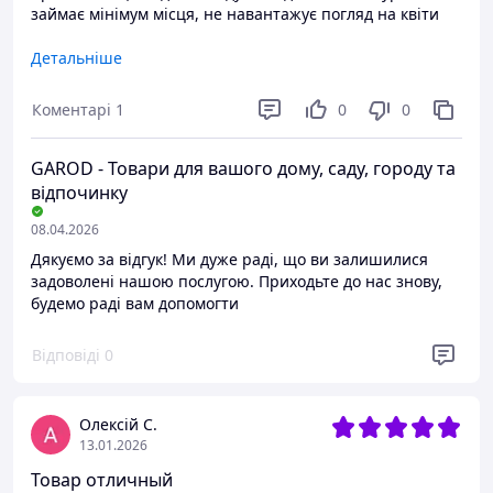
займає мінімум місця, не навантажує погляд на квіти
Переваги
Детальніше
Все
Коментарі
1
0
0
Недоліки
Недоліків нема
GAROD - Товари для вашого дому, саду, городу та
відпочинку
08.04.2026
Дякуємо за відгук! Ми дуже раді, що ви залишилися
задоволені нашою послугою. Приходьте до нас знову,
будемо раді вам допомогти
Відповіді
0
Олексій С.
13.01.2026
Товар отличный