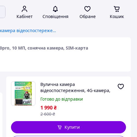
Кабінет
Сповіщення
Обране
Кошик
Вулична камера відеоспостереження, 4G-камера, два об'єктиви, V380pro, 10 МП, сонячна камера, SIM-карта
0pro, 10 МП, сонячна камера, SIM-карта
Вулична камера
відеоспостереження, 4G-камера,
два об'єктиви, V380pro, 10 МП,
Готово до відправки
сонячна камера, SIM-карта
1 990
₴
2 600
₴
Купити