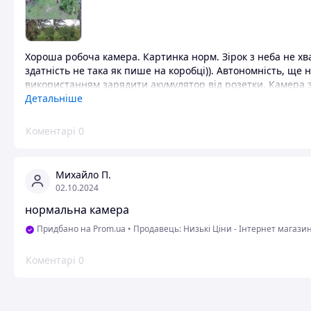
Хороша робоча камера. Картинка норм. Зірок з неба не хва
здатність не така як пише на коробці)). Автономність, щ
використанням зарядити акумулятор від розетки. Камера з
варіант налаштувати легко. Вона сама так і проситься)). З 
Детальніше
стороннього вайфаю. Але у нас все вийшло! Правда не з пе
акумулятора 18650! При потребі їх можна замінити на якіс
Коментарі
0
дорогі акуми. З часом все стане ясно. Програма для камер
функцій за окрему плату! Хмарне зберігання теж.
Михайло П.
Переваги
02.10.2024
Уважний продавець.
нормальна камера
Недоліки
Придбано на Prom.ua
•
Продавець: Низькі Ціни - Інтернет магази
Не виявив.
Коментарі
0