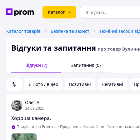
Каталог
Каталог товарів
Безпека та захист
Відгуки та запитання
про товар Вулична
Відгуки (2)
Запитання (0)
Є фото / відео
Позитивні
Негативні
Пр
Олег А.
24.09.2025
Хороша камера.
Придбано на Prom.ua
•
Продавець: Низькі Ціни - Інтернет магази