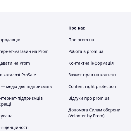
Про нас
 продавців
Про prom.ua
тернет-магазин
на Prom
Робота в prom.ua
авати на Prom
Контактна інформація
 каталозі ProSale
Захист прав на контент
 — медіа для підприємців
Content right protection
інтернет-підприємців
Відгуки про prom.ua
Кращі
Допомога Силам оборони
тувача
(Volonter by Prom)
нфіденційності