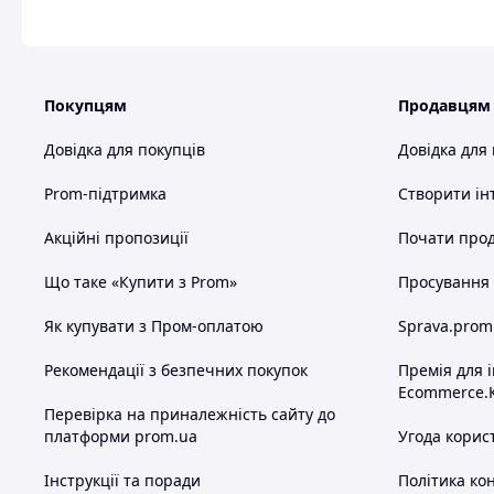
Покупцям
Продавцям
Довідка для покупців
Довідка для
Prom-підтримка
Створити ін
Акційні пропозиції
Почати прод
Що таке «Купити з Prom»
Просування в
Як купувати з Пром-оплатою
Sprava.prom
Рекомендації з безпечних покупок
Премія для 
Ecommerce.
Перевірка на приналежність сайту до
платформи prom.ua
Угода корис
Інструкції та поради
Політика ко