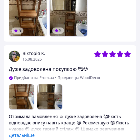
5
5
Вікторія К.
16.08.2025
Дуже задоволена покупкою 🥰😍
Придбано на Prom.ua
•
Продавець: WoodDecor
Отримала замовлення ☺️ Дуже задоволена 🥰Якість
відповідає опису навіть краще 😍 Рекомендую 🥰 Якість
чудова 😍 дуже гарний стілаж 😍 Швидке реагування,
відправка швидко ☺️Вічливий продавець ☺️ Щиро
Детальніше