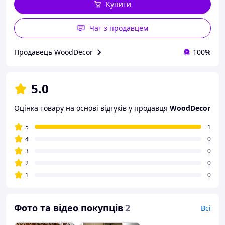
Купити
Чат з продавцем
Продавець WoodDecor
100%
5.0
Оцінка товару на основі відгуків у продавця
WoodDecor
5
1
4
0
3
0
2
0
1
0
Фото та відео покупців
2
Всі