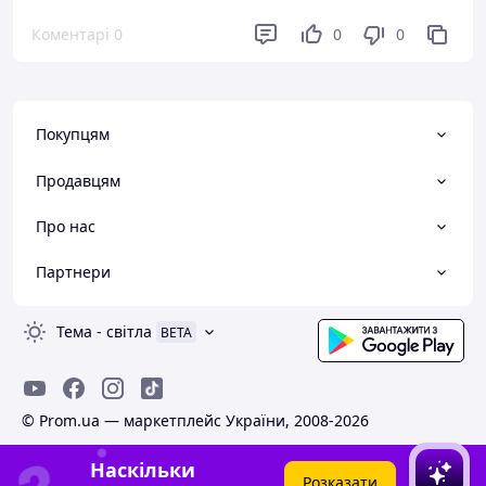
дякую 🙏🥰
Коментарі
0
0
0
Переваги
Все подобається 😍
Недоліки
Не має 😁
Покупцям
Продавцям
Про нас
Партнери
Тема
-
світла
BETA
© Prom.ua — маркетплейс України, 2008-2026
Наскільки
Розказати