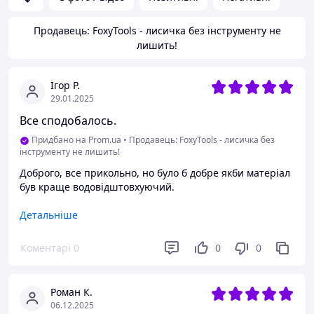
Продавець: FoxyTools - лисичка без інструменту не
лишить!
Ігор Р.
29.01.2025
Все сподобалось.
Придбано на Prom.ua
•
Продавець: FoxyTools - лисичка без
інструменту не лишить!
Доброго, все прикольно, но було б добре якби матеріал
був краще водовідштовхуючий.
Переваги
Детальніше
Велика кількість трафаретів, на будь-які випадки
ремонтних робіт.
Коментарі
0
0
0
Недоліки
Щоб краще відштовхувало воду.
Роман К.
06.12.2025