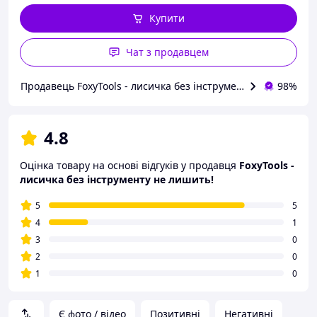
Купити
Чат з продавцем
Продавець FoxyTools - лисичка без інструменту не лишить!
98%
4.8
Оцінка товару на основі відгуків у продавця
FoxyTools -
лисичка без інструменту не лишить!
5
5
4
1
3
0
2
0
1
0
Є фото / відео
Позитивні
Негативні