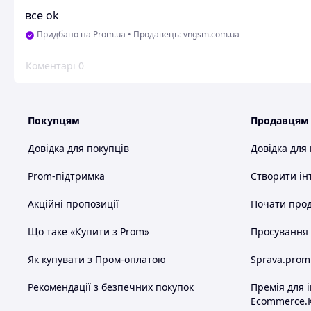
все оk
Придбано на Prom.ua
•
Продавець: vngsm.com.ua
Коментарі
0
Покупцям
Продавцям
Довідка для покупців
Довідка для
Prom-підтримка
Створити ін
Акційні пропозиції
Почати прод
Що таке «Купити з Prom»
Просування в
Як купувати з Пром-оплатою
Sprava.prom
Рекомендації з безпечних покупок
Премія для 
Ecommerce.