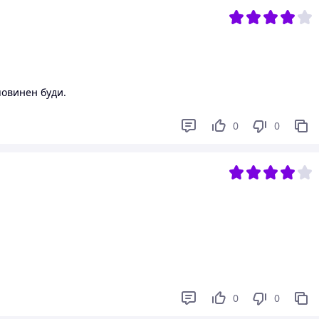
овинен буди.
0
0
0
0