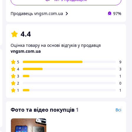
Продавець vngsm.com.ua
97%
4.4
Оцінка товару на основі відгуків у продавця
vngsm.com.ua
5
9
4
3
3
1
2
0
1
1
Фото та відео покупців
1
Всі