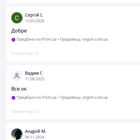
Сергій І.
15.03.2026
Добре
Придбано на Prom.ua
•
Продавець: vngsm.com.ua
Коментарі
0
Вадим Г.
11.08.2025
Все ок
Придбано на Prom.ua
•
Продавець: vngsm.com.ua
Коментарі
0
Андрій М.
06.11.2024