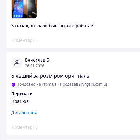
Заказал,выслали быстро, всё работает
Коментарі
0
Вячеслав Б.
26.01.2026
Більший за розміром оригіналв
Придбано на Prom.ua
•
Продавець: vngsm.com.ua
Переваги
Працює
Недоліки
Детальніше
Розміри...на упаковці зовсім інша модель...сказали що нак
Коментарі
0