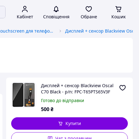
Кабінет
Сповіщення
Обране
Кошик
Дисплей, touchscreen для телефонів
Дисплей + сенсор Blackview Oscal
C70 Black - p/n: FPC-T65PTS65V3F
Готово до відправки
500
₴
Купити
Чат з продавцем