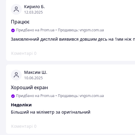
Кирило Б.
12.03.2025
Працює
Придбано на Prom.ua
•
Продавець: vngsm.com.ua
Замовленний дисплей виявився довшим десь на 1мм ніж п
Коментарі
0
Максим Ш.
10.06.2025
Хороший екран
Придбано на Prom.ua
•
Продавець: vngsm.com.ua
Недоліки
Більший на міліметр за оригінальний
Коментарі
0