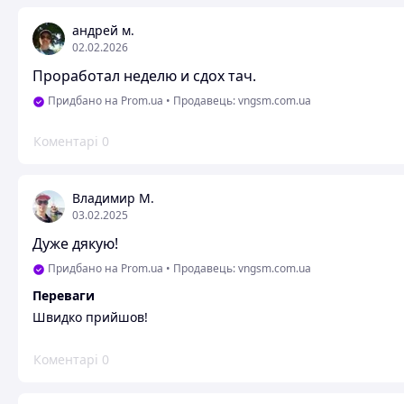
андрей м.
02.02.2026
Проработал неделю и сдох тач.
Придбано на Prom.ua
•
Продавець: vngsm.com.ua
Коментарі
0
Владимир М.
03.02.2025
Дуже дякую!
Придбано на Prom.ua
•
Продавець: vngsm.com.ua
Переваги
Швидко прийшов!
Коментарі
0