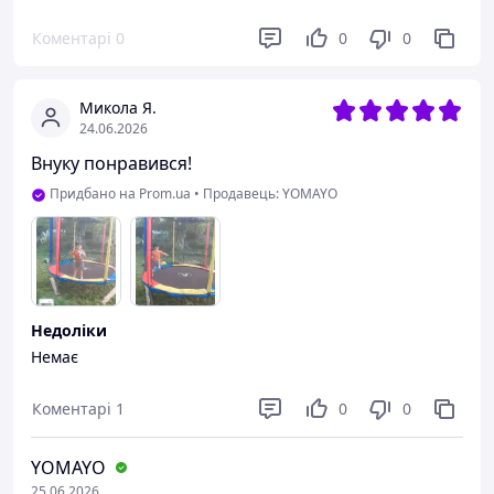
Коментарі
0
0
0
Микола Я.
24.06.2026
Внуку понравився!
Придбано на Prom.ua
•
Продавець: YOMAYO
Недоліки
Немає
Коментарі
1
0
0
YOMAYO
25.06.2026