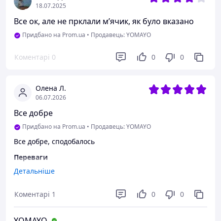
18.07.2025
Все ок, але не прклали мʼячик, як було вказано
Придбано на Prom.ua
•
Продавець: YOMAYO
Коментарі
0
0
0
Олена Л.
06.07.2026
Все добре
Придбано на Prom.ua
•
Продавець: YOMAYO
Все добре, сподобалось
Переваги
Все
Детальніше
Недоліки
Коментарі
1
0
0
Поки немає
YOMAYO