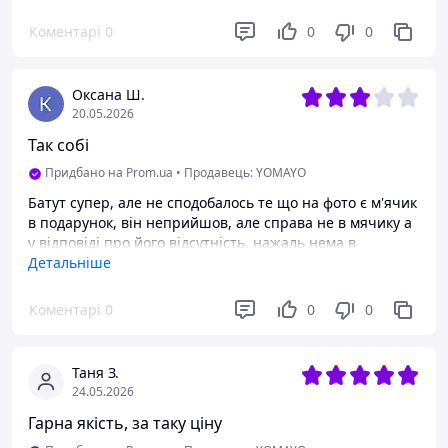
гарного дня. !!!!!!
Коментарі
0
0
0
Недоліки
Нема мячика
Оксана Ш.
20.05.2026
Так собі
Придбано на Prom.ua
•
Продавець: YOMAYO
Батут супер, але не сподобалось те що на фото є м'ячик
в подарунок, він неприйшов, але справа не в мячику а
у відповіді про його відсутність, нажаль нема в
наявності, чому неповідомляють людей і не знімають
Детальніше
фото з реклами
Коментарі
0
0
0
Таня З.
24.05.2026
Гарна якість, за таку ціну