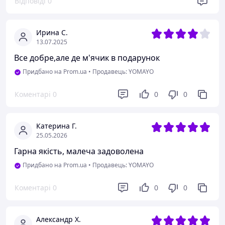
Відповіді
0
Ирина С.
13.07.2025
Все добре,але де м'ячик в подарунок
Придбано на Prom.ua
•
Продавець: YOMAYO
Коментарі
0
0
0
Катерина Г.
25.05.2026
Гарна якість, малеча задоволена
Придбано на Prom.ua
•
Продавець: YOMAYO
Коментарі
0
0
0
Александр Х.