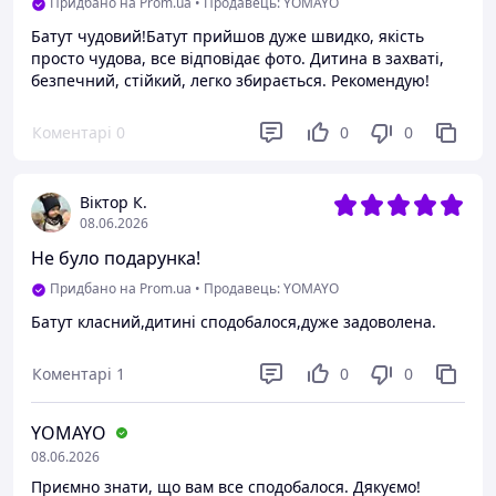
Придбано на Prom.ua
•
Продавець: YOMAYO
Батут чудовий!Батут прийшов дуже швидко, якість
просто чудова, все відповідає фото. Дитина в захваті,
безпечний, стійкий, легко збирається. Рекомендую!
Коментарі
0
0
0
Віктор К.
08.06.2026
Не було подарунка!
Придбано на Prom.ua
•
Продавець: YOMAYO
Батут класний,дитині сподобалося,дуже задоволена.
Коментарі
1
0
0
YOMAYO
08.06.2026
Приємно знати, що вам все сподобалося. Дякуємо!