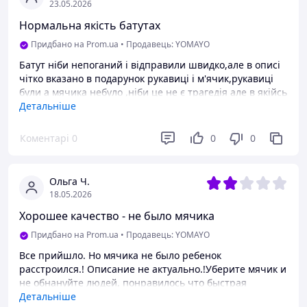
23.05.2026
Нормальна якість батутах
Придбано на Prom.ua
•
Продавець: YOMAYO
Батут ніби непоганий і відправили швидко,але в описі
чітко вказано в подарунок рукавиці і м'ячик,рукавиці
були а мячика небуло ,ніби це не є трагедія але в якійсь
мірі я рахую що мене обманули,отож другий раз
Детальніше
звертатися в магазин де обмануть я небуду,мізер а
неприємно
Коментарі
0
0
0
Переваги
Яскравість
Ольга Ч.
Недоліки
18.05.2026
Не повний комплект
Хорошее качество - не было мячика
Придбано на Prom.ua
•
Продавець: YOMAYO
Все прийшло. Но мячика не было ребенок
расстроился.! Описание не актуально.!Уберите мячик и
не обнануйте людей, понравилось что быстрая
доставка, а так все супер продовца рекомендую,
Детальніше