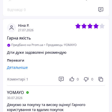
Відповіді
0
Ніна Р.
27.07.2026
Гарна якість
Придбано на Prom.ua
•
Продавець: YOMAYO
Діти дуже задоволені рекомендую
Переваги
Якість
Детальніше
Недоліки
Коментарі
1
0
0
Все добре
YOMAYO
30.07.2026
Дякуємо за покупку та високу оцінку! Гарного
користування та вдалих покупок