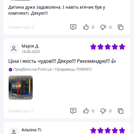
Дитина дуже задоволена. І навіть м'ячик був у
комплекті. Дякую!!!
Коментарі
0
0
0
Марія Д.
14.06.2025
Ціна і якість чудові!!! Дякую!!! Рекомендую!!! 👍
Придбано на Prom.ua
•
Продавець: YOMAYO
Коментарі
0
0
0
Альона П.