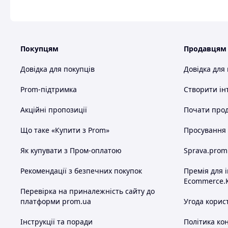
Покупцям
Продавцям
Довідка для покупців
Довідка для
Prom-підтримка
Створити ін
Акційні пропозиції
Почати прод
Що таке «Купити з Prom»
Просування в
Як купувати з Пром-оплатою
Sprava.prom
Рекомендації з безпечних покупок
Премія для 
Ecommerce.
Перевірка на приналежність сайту до
платформи prom.ua
Угода корис
Інструкції та поради
Політика ко