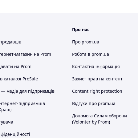
Про нас
 продавців
Про prom.ua
тернет-магазин
на Prom
Робота в prom.ua
авати на Prom
Контактна інформація
 каталозі ProSale
Захист прав на контент
 — медіа для підприємців
Content right protection
інтернет-підприємців
Відгуки про prom.ua
Кращі
Допомога Силам оборони
тувача
(Volonter by Prom)
нфіденційності