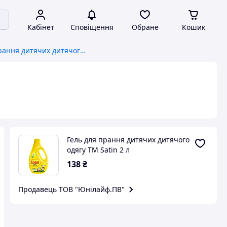
Кабінет
Сповіщення
Обране
Кошик
Гель для прання дитячих дитячого одягу ТМ Satin 2 л
Гель для прання дитячих дитячого
одягу ТМ Satin 2 л
138
₴
Продавець ТОВ "Юнілайф.ПВ"