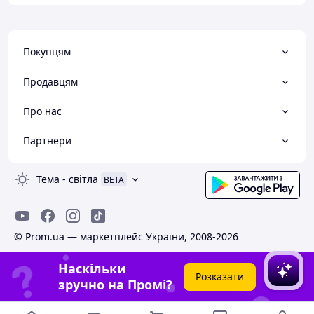
Покупцям
Продавцям
Про нас
Партнери
Тема
-
світла
BETA
© Prom.ua — маркетплейс України, 2008-2026
Наскільки
Розказати
зручно на Промі?