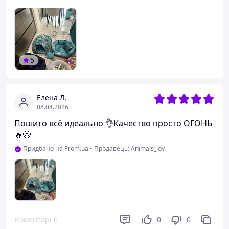
5
Елена Л.
08.04.2026
Пошито всё идеально 👌Качество просто ОГОНЬ
🔥😊
Придбано на Prom.ua
•
Продавець: Animals_joy
Коментарі
0
0
0