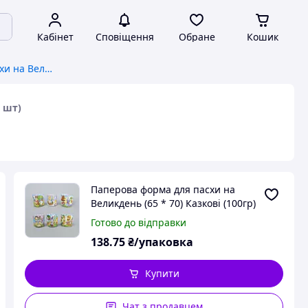
Кабінет
Сповіщення
Обране
Кошик
Паперова форма для пасхи на Великдень (65 * 70) Казковi (100гр) (50 шт)
0 шт)
Паперова форма для пасхи на
Великдень (65 * 70) Казковi (100гр)
(50 шт)
Готово до відправки
138
.75
₴/упаковка
Купити
Чат з продавцем