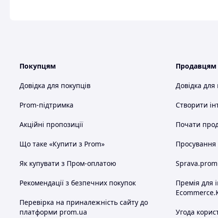
Покупцям
Продавцям
Довідка для покупців
Довідка для
Prom-підтримка
Створити ін
Акційні пропозиції
Почати прод
Що таке «Купити з Prom»
Просування в
Як купувати з Пром-оплатою
Sprava.prom
Рекомендації з безпечних покупок
Премія для 
Ecommerce.
Перевірка на приналежність сайту до
платформи prom.ua
Угода корис