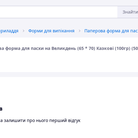
Знайти
приладдя
Форми для випікання
а форма для пасхи на Великдень (65 * 70) Казковi (100гр) (5
в
та залишити про нього перший відгук