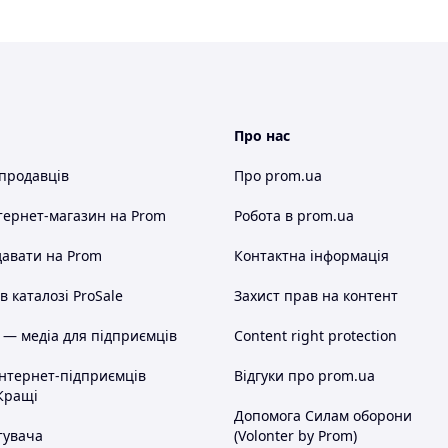
Про нас
 продавців
Про prom.ua
тернет-магазин
на Prom
Робота в prom.ua
авати на Prom
Контактна інформація
 каталозі ProSale
Захист прав на контент
 — медіа для підприємців
Content right protection
інтернет-підприємців
Відгуки про prom.ua
Кращі
Допомога Силам оборони
тувача
(Volonter by Prom)