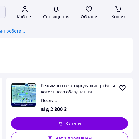
Кабінет
Сповіщення
Обране
Кошик
Режимно-налагоджувальні роботи котельного обладнання
Режимно-налагоджувальні роботи
котельного обладнання
Послуга
від
2 800
₴
Купити
Чат з продавцем