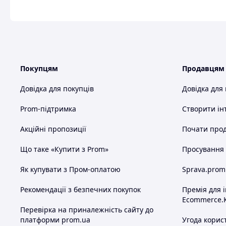
Покупцям
Продавцям
Довідка для покупців
Довідка для
Prom-підтримка
Створити ін
Акційні пропозиції
Почати прод
Що таке «Купити з Prom»
Просування в
Як купувати з Пром-оплатою
Sprava.prom
Рекомендації з безпечних покупок
Премія для 
Ecommerce.
Перевірка на приналежність сайту до
платформи prom.ua
Угода корис