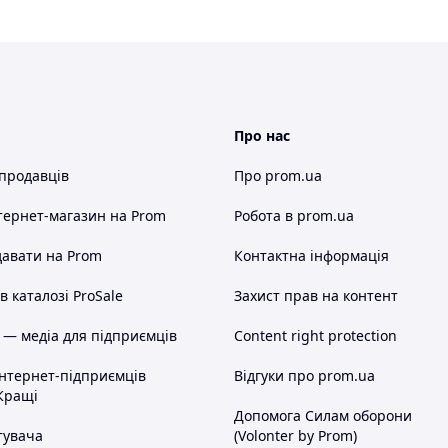
Про нас
 продавців
Про prom.ua
тернет-магазин
на Prom
Робота в prom.ua
авати на Prom
Контактна інформація
 каталозі ProSale
Захист прав на контент
 — медіа для підприємців
Content right protection
інтернет-підприємців
Відгуки про prom.ua
Кращі
Допомога Силам оборони
тувача
(Volonter by Prom)