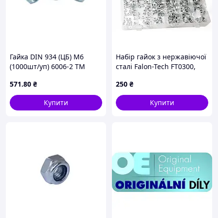
Гайка DIN 934 (ЦБ) М6
Набір гайок з нержавіючої
(1000шт/уп) 6006-2 ТМ
сталі Falon-Tech FT0300,
КРЕПТЕХ
300 шт. (M3–M10) в
571
.80
₴
250
₴
органайзері Falon-Tech
FT0300
Купити
Купити