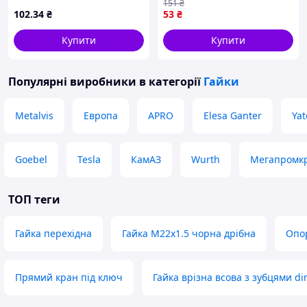
151
₴
профілю 20 серії - тільки
102
.34
₴
53
₴
на ZaGrosh.com.ua
Купити
Купити
Популярні виробники
в категорії
Гайки
Metalvis
Европа
APRO
Elesa Ganter
Yat
Goebel
Tesla
КамАЗ
Wurth
Мегапромк
ТОП теги
Гайка перехідна
Гайка М22х1.5 чорна дрібна
Опо
Прямий кран під ключ
Гайка врізна всова з зубцями di