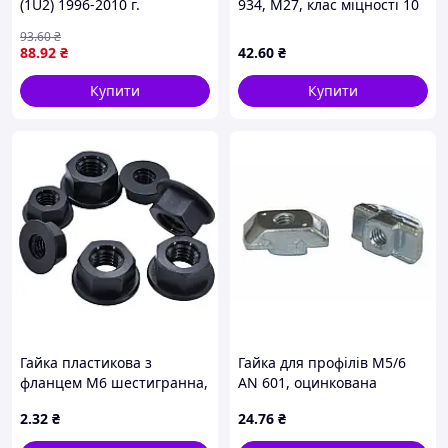
(1U2) 1996-2010 г.
934, M27, клас міцності 10
(аналог ISO 4032)
93
.60
₴
88
.92
₴
42
.60
₴
Купити
Купити
Гайка пластикова з
Гайка для профілів М5/6
фланцем М6 шестигранна,
AN 601, оцинкована
чорна PA66
2
.32
₴
24
.76
₴