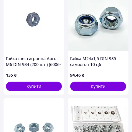
Гайка шестигранна Apro
Гайка М24х1,5 DIN 985
М6 DIN 934 (200 шт.) (6006-
самостоп 10 цб
2)
135
₴
94
.46
₴
Купити
Купити