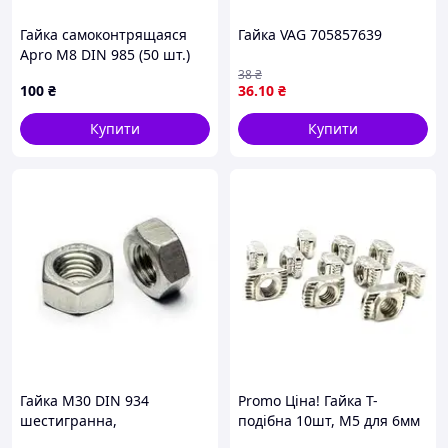
Гайка самоконтрящаяся
Гайка VAG 705857639
Apro М8 DIN 985 (50 шт.)
(6P08-2)
38
₴
100
₴
36
.10
₴
Купити
Купити
Гайка М30 DIN 934
Promo Ціна! Гайка Т-
шестигранна,
подібна 10шт, M5 для 6мм
нержавіюча, А2
паза алюмінієвого