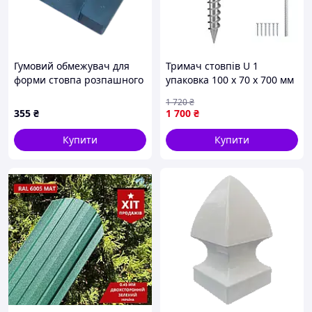
Гумовий обмежувач для
Тримач стовпів U 1
форми стовпа розпашного
упаковка 100 x 70 x 700 мм
(верх закритий)
Стовпи для стовпів своїми
1 720
₴
руками для
355
₴
1 700
₴
загвинчування,
включаючи 6 стяжних
Купити
Купити
Vevor 714627