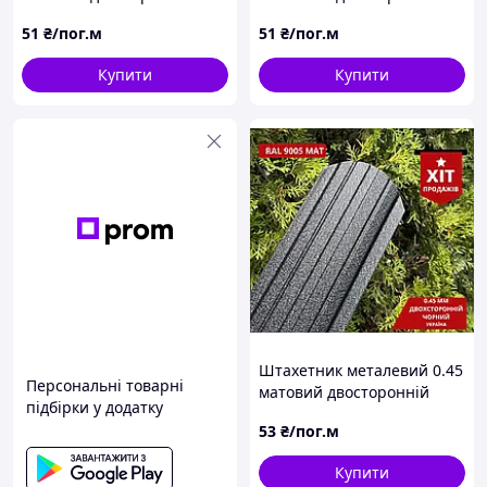
червоний
червоний
51
₴/пог.м
51
₴/пог.м
Купити
Купити
Штахетник металевий 0.45
Персональні товарні
матовий двосторонній
підбірки у додатку
чорний
53
₴/пог.м
Купити