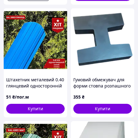
Штахетник металевий 0.40
Гумовий обмежувач для
глянцевий односторонній
форми стовпа розпашного
синій
(верх)
51
₴/пог.м
355
₴
Купити
Купити