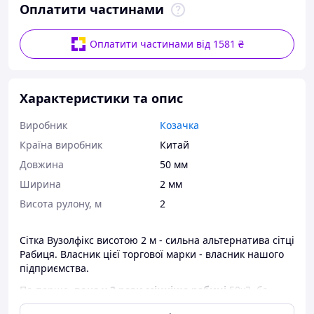
Оплатити частинами
Оплатити частинами від 1581 ₴
Характеристики та опис
Виробник
Козачка
Країна виробник
Китай
Довжина
50 мм
Ширина
2 мм
Висота рулону, м
2
Сітка Вузолфікс висотою 2 м - сильна альтернатива сітці
Рабиця. Власник цієї торгової марки - власник нашого
підприємства.
По-перше,
вона у 2 рази міцніше рабиці
50х3, бо
виготовлена з міцного високовуглецевого дроту 2,5 мм.