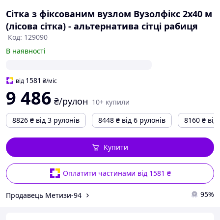
Сітка з фіксованим вузлом Вузолфікс 2х40 м
(лісова сітка) - альтернатива сітці рабиця
Код: 129090
В наявності
1581
від
₴
/міс
9 486
₴/рулон
10+ купили
8826
₴
від 3 рулонів
8448
₴
від 6 рулонів
8160
₴
від
Купити
Оплатити частинами від 1581 ₴
95%
Продавець Метизи-94