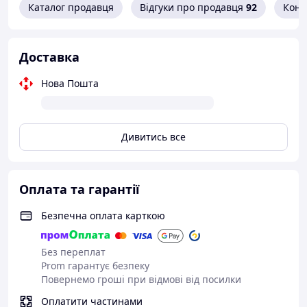
Каталог продавця
Відгуки про продавця
92
Конт
З'єднання чарунок за допомогою вузла "Вузолфікс"
Доставка
Сітка Вузолфікс™ найчастіше використовується як
Нова Пошта
лісова сітка для огорожі мисливських угідь.
Ця сітка відрізняється підвищеною міцністю до
розриву, тому її використовують лісові та сільські
господарства, для огородження великих сильних
Дивитись все
агресивних тварин, таких як кабани, ведмеді, лосі,
олені, вовки та ін. Також цією сіткою можна
огороджувати пасовиська корів і биків, коней і коней.
Оплата та гарантії
Безпечна оплата карткою
Без переплат
Prom гарантує безпеку
Повернемо гроші при відмові від посилки
Оплатити частинами