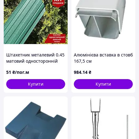
Штахетник металевий 0.45
Алюмінієва вставка в стовб
матовий односторонній
167,5 см
зелений
51
₴/пог.м
984
.14
₴
Купити
Купити