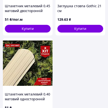
Штахетник металевий 0.45
Заглушка стовпа Gothic 21
матовий двосторонній
см
зелений
51
₴/пог.м
129
.63
₴
Купити
Купити
Штахетник металевий 0.40
матовий односторонній
бежевий
51
₴