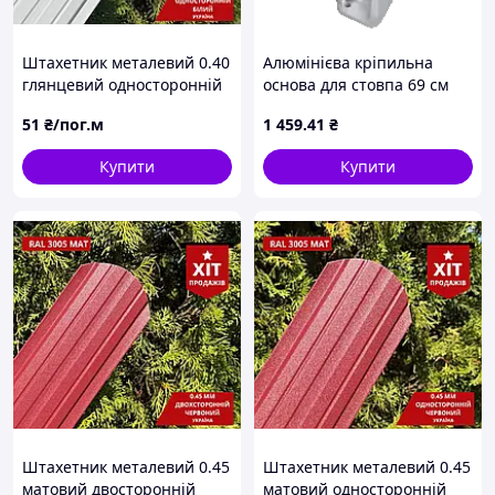
Штахетник металевий 0.40
Алюмінієва кріпильна
глянцевий односторонній
основа для стовпа 69 см
білий
51
₴/пог.м
1 459
.41
₴
Купити
Купити
Штахетник металевий 0.45
Штахетник металевий 0.45
матовий двосторонній
матовий односторонній