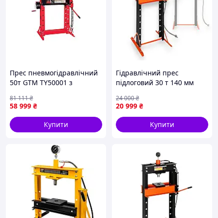
Прес пневмогідравлічний
Гідравлічний прес
50т GTM TY50001 з
підлоговий 30 т 140 мм
манометром (32774)
Kraft&Dele KD5876
81 111
₴
24 000
₴
гідравлічний
58 999
₴
20 999
₴
пресувальний верстат
гідропрес з боковим
Купити
Купити
насосом