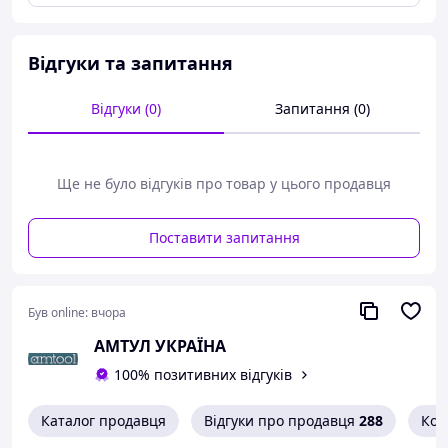
Міцне покриття з хрому наддовгий хід
штока: 240 мм
Розблокування педаллю
Відгуки та запитання
Педаль привода повітря
Легко читаний манометр тиску
Зусилля: 20 тонн
Відгуки (0)
Запитання (0)
висота: 1850 мм
ширина: 880 мм
Гарантія: 3 роки на гідравлічну систему
(насос і циліндр)
Ще не було відгуків про товар у цього продавця
Compac, Данія
Поставити запитання
Був online:
вчора
АМТУЛ УКРАЇНА
100% позитивних відгуків
Каталог продавця
Відгуки про продавця
288
Кон