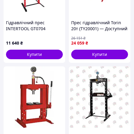
Гідравлічний прес
Прес гідравлічний Torin
INTERTOOL GT0704
20т (TY20001) — Доступний
26 151
₴
11 640
₴
24 059
₴
Купити
Купити