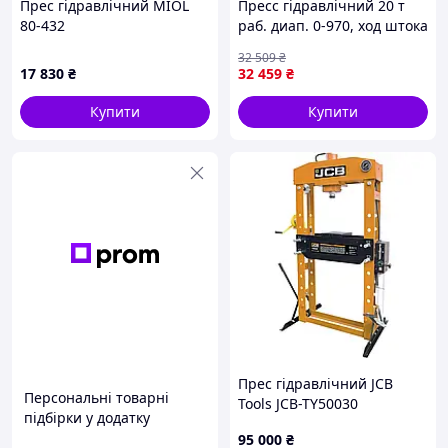
Прес гідравлічний MIOL
Пресс гідравлічний 20 т
80-432
раб. диап. 0-970, ход штока
190мм (2 части) (Rock
32 509
₴
FORCE)
17 830
₴
32 459
₴
Купити
Купити
Прес гідравлічний JCB
Персональні товарні
Tools JCB-TY50030
підбірки у додатку
95 000
₴