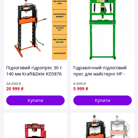
Підлоговий гідропрес 30 т
Гідравлічний підлоговий
140 мм Kraft&Dele KD5876
прес для майстерні HP -
гідравлічний
1112 12 т прес
24 500
₴
6 999
₴
пресувальний верстат
гідравлічний для
20 999
₴
5 999
₴
гідравлічний прес для
автосервісу
автосервісу
Купити
Купити