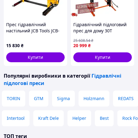
Прес гідравлічний
Гідравлічний підлоговий
настільний JCB Tools JCB-
прес для дому 30Т
TY12001
Kraft&Dele KD5876 ручний
25 608
.54
₴
прес для сто
15 830
₴
20 999
₴
Купити
Купити
Популярні виробники
в категорії
Гідравлічні
підлогові преси
TORIN
GTM
Sigma
Holzmann
REDATS
Intertool
Kraft Dele
Helper
Best
Rock Fo
ТОП теги