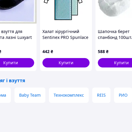
 взуття для
Халат хірургічний
Шапочка берет
та лазні Luxyart
Sentinex PRO Spunlace
спанбонд 100шт
універсальні,
Special, стерильний,
біла ST100 - 2 шт
81T9
XL, 150 см з 2
Артикул ST100
₴
442
₴
588
₴
рушниками
Купити
Купити
Купити
г і взуття
рма
Baby Team
Технокомплекс
REIS
РИО