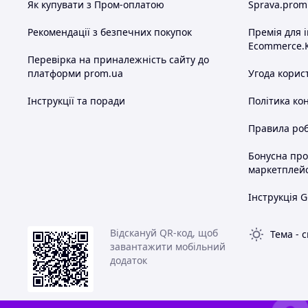
Як купувати з Пром-оплатою
Sprava.prom
Рекомендації з безпечних покупок
Премія для 
Ecommerce.
Перевірка на приналежність сайту до
платформи prom.ua
Угода корис
Інструкції та поради
Політика ко
Правила роб
Бонусна пр
маркетплей
Інструкція G
Відскануй QR-код, щоб
Тема
-
с
завантажити мобільний
додаток