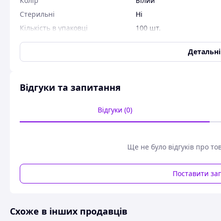
Колір
Білий
Стерильні
Ні
Кількість в упаковці
100 шт.
Виробник
Кампус Коттон Клаб
Детальн
Країна виробник
Китай
Шапочка-берет ETALON машин.виробництва "павутинка" із
білий, блакитний.
Відгуки та запитання
Упакування - 100шт. в поліетилені
Відгуки (0)
Схожі товари за характеристиками
Ще не було відгуків про то
Поставити за
Схоже в інших продавців