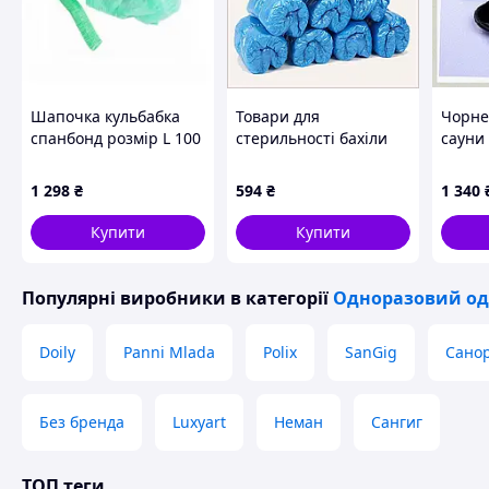
Шапочка кульбабка
Товари для
Чорне
спанбонд розмір L 100
стерильності бахіли
сауни 
шт зелена 58140 - 5
Опт-Топ 50 пар,
29 см 
шт.
T8581418P
167T5
1 298
₴
594
₴
1 340
Купити
Купити
Популярні виробники
в категорії
Одноразовий одя
Doily
Panni Mlada
Polix
SanGig
Сано
Без бренда
Luxyart
Неман
Сангиг
ТОП теги