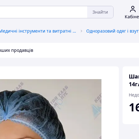
Знайти
Кабіне
Медичні інструменти та витратні матеріали
Одноразовий одяг і взут
інших продавців
Шап
14г
Недо
1