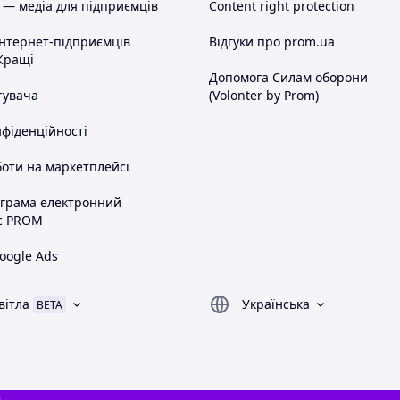
 — медіа для підприємців
Content right protection
інтернет-підприємців
Відгуки про prom.ua
Кращі
Допомога Силам оборони
тувача
(Volonter by Prom)
нфіденційності
оти на маркетплейсі
ограма електронний
с PROM
oogle Ads
вітла
Українська
BETA