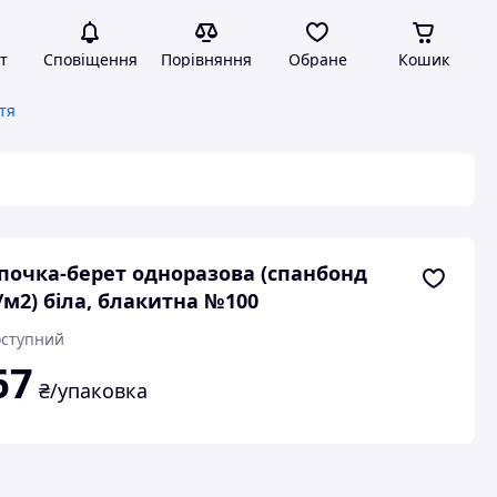
т
Сповіщення
Порівняння
Обране
Кошик
тя
очка-берет одноразова (спанбонд
/м2) біла, блакитна №100
ступний
67
₴/упаковка