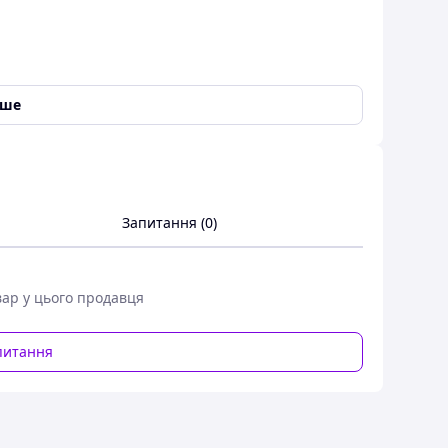
іше
 спанбонду щільністю 14г/м2 на резинці. Колір
Запитання (0)
вар у цього продавця
питання