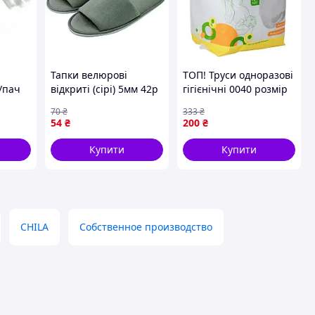
Тапки велюрові
ТОП! Труси одноразові
/пач
відкриті (сірі) 5мм 42р
гігієнічні 0040 розмір
. Код/
147660
M/L 5 штук - (gHome)
70
₴
333
₴
54
₴
200
₴
Купити
Купити
CHILA
Собственное производство