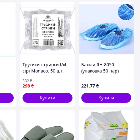
Трусики-стринги l/xl
Бахіли RH-8050
сірі Monaco, 50 шт.
(упаковка 50 пар)
 од
332
₴
298
₴
221
.77
₴
Купити
Купити