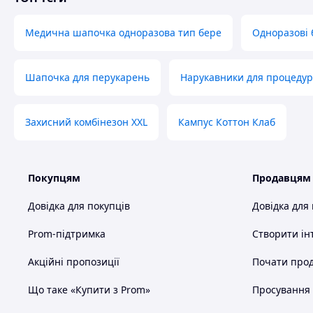
Медична шапочка одноразова тип бере
Одноразові 
Шапочка для перукарень
Нарукавники для процедур
Захисний комбінезон XXL
Кампус Коттон Клаб
Покупцям
Продавцям
Довідка для покупців
Довідка для
Prom-підтримка
Створити ін
Акційні пропозиції
Почати прод
Що таке «Купити з Prom»
Просування в