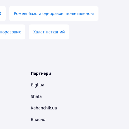
D
Рожеві бахіли одноразові поліетиленові
дноразових
Халат нетканий
Партнери
Bigl.ua
Shafa
Kabanchik.ua
Вчасно