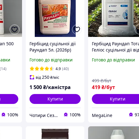
ап 500
Гербіцид суцільної дії
Гербіцид Раундап Тот
Раундап 5л. (2026р)
Геліос суцільної дії ві
бур янів, засіб від
равки
Готово до відправки
Готово до відправки
трави та бур янів
(14)
4.9
(40)
250
від
₴
/міс
499
₴/бут
1 500
₴/каністра
419
₴/бут
и
Купити
Купити
100%
100%
9
Чотири Сезони
MegaLine