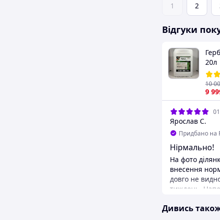
1
2
Відгуки пок
Герб
20л
10 0
9 99
01
Ярослав С.
Придбано на 
Нірмально!
На фото ділянк
внесення норм
довго не видно
тиждень. Напе
вносити дозу 
Дивись тако
максимальної,
дозволяє це. 