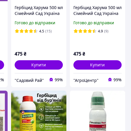
Гербіцид Харума 500 мл
Гербіцид Харума 500 мл
Сімейний Сад Україна
Сімейний Сад Україна
Готово до відправки
Готово до відправки
4.5
(15)
4.9
(9)
475
₴
475
₴
Купити
Купити
2%
99%
99%
"Садовий Рай"
"АгроЦентр"