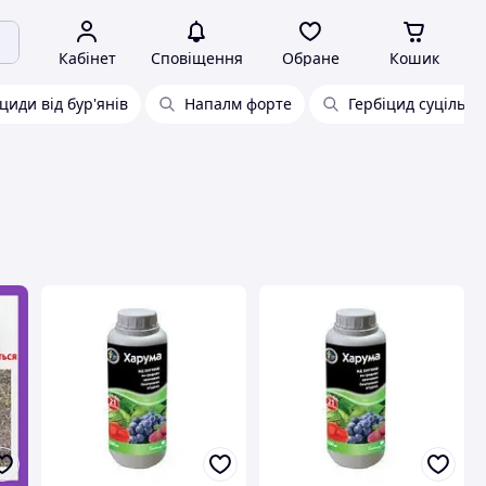
Кабінет
Сповіщення
Обране
Кошик
циди від бур'янів
Напалм форте
Гербіцид суцільної