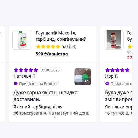
д
Раундап® Макс 1л,
Герб
гербіцид, оригінальний
бур'я
продукт від виробника
5.0
(53)
Байєр BAYER
500
₴
590
₴/каністра
275
07.06.2026
01.
Наталья П.
Ігор Г.
+
4
Придбано на Prom.ua
Придбано на P
Дуже гарна якість, швидко
Була дуже віт
доставили.
зміг випробув
Якісний гербіцид,після
Як тільки опро
обприскування, на наступний день
то тут же ш че
пішов дощ,на третій день посохли
про результат 
бур'яни.Раджу всім.Оприскувати
поки що залиш
можна при температурі від плюс 2
чекати зприятл
до плюс 25.Садити можна на третій
до використанн