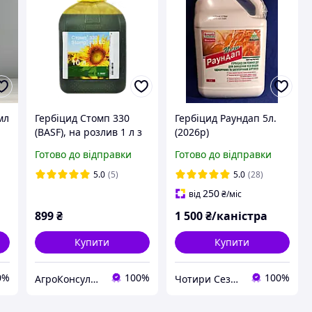
мл
Гербіцид Стомп 330
Гербіцид Раундап 5л.
(BASF), на розлив 1 л з
(2026р)
каністри грунтовий
Готово до відправки
Готово до відправки
досходовий засіб для
знищення бур'янів
5.0
(5)
5.0
(28)
250
від
₴
/міс
899
₴
1 500
₴/каністра
Купити
Купити
0%
100%
100%
АгроКонсультант
Чотири Сезони