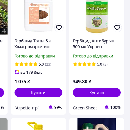
ал
Гербіцид Тотал 5 л
Гербіцид Антибур'ян
д
Хімагромаркетинг
500 мл Укравіт
Україна
Готово до відправки
Готово до відправки
5.0
(23)
5.0
(3)
179
від
₴
/міс
1 075
₴
349
.80
₴
Купити
Купити
7%
99%
100%
"АгроЦентр"
Green Sheet