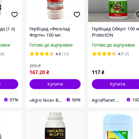
о (1 л)
Гербіцид «Фюзілад
Гербіцид Оберіг 100 
Форте» 100 мл
ProtectON
равки
Готово до відправки
Готово до відправки
(4)
4.4
(12)
4.7
(3)
209
₴
167
.20
₴
117
₴
и
Купити
Купити
97%
96%
10
«Agro Nice» Все для саду та городу оптом
AgroPlanet Ukraine