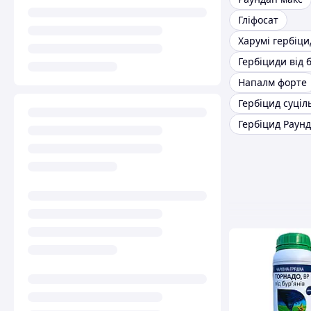
Гліфосат
Харумі гербіци
Гербіциди від 
Напалм форте
Гербіцид суціль
Гербіцид Раун