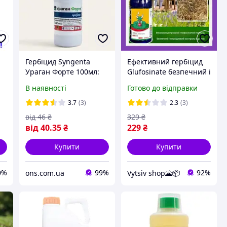
Гербіцид Syngenta
Ефективний гербіцид
Ураган Форте 100мл:
Glufosinate безпечний і
системний, від кореня,
нешкідливий гербіцид
В наявності
Готово до відправки
для чистих ділянок
із сіллю амонію 100ml
3.7
(3)
2.3
(3)
від
46
₴
329
₴
від
40
.35
₴
229
₴
Купити
Купити
0%
99%
92%
ons.com.ua
Vytsiv shop🌋📦