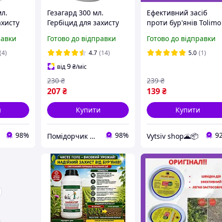
мл.
Гезагард 300 мл.
Ефективний засіб
ахисту
Гербіцид для захисту
проти бур'янів Tolimo
ів,
посівів моркви та
Біогербіцид 80 мл
равки
Готово до відправки
Готово до відправки
в та
картоплі від бур'янів
(4)
4.7
(14)
5.0
(1)
9
від
₴
/міс
230
₴
239
₴
207
₴
139
₴
и
Купити
Купити
98%
98%
9
Помідорчик — інтернет магазин засобів захисту рослин
Vytsiv shop🌋📦