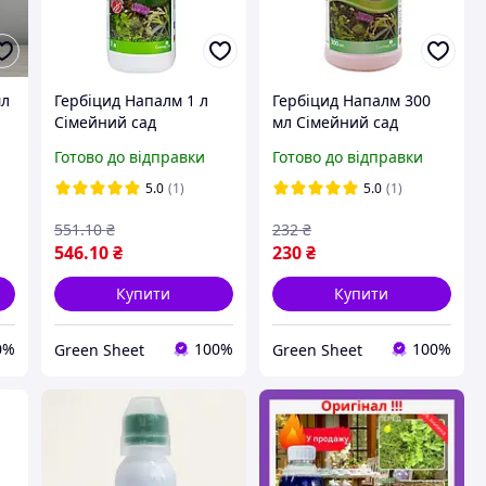
мл
Гербіцид Напалм 1 л
Гербіцид Напалм 300
Сімейний сад
мл Сімейний сад
Готово до відправки
Готово до відправки
5.0
(1)
5.0
(1)
551
.10
₴
232
₴
546
.10
₴
230
₴
Купити
Купити
0%
100%
100%
Green Sheet
Green Sheet