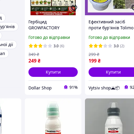
д
Гербіцид
Ефективний засіб
бур'янів
GROWFACTORY
проти бур'янів Tolimo
GARDESTOP PREMIUM
Біогербіцид 300 мл
Готово до відправки
Готово до відправки
засіб від бур'янів
ної дії
системної дії 1000 мл
3.0
(6)
3.0
(2)
дап
349
₴
299
₴
249
₴
199
₴
Купити
Купити
91%
9
Dollar Shop
Vytsiv shop🌋📦