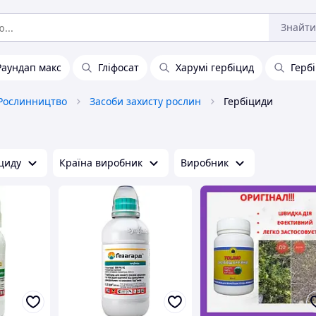
Знайти
Раундап макс
Гліфосат
Харумі гербіцид
Гербі
Рослинництво
Засоби захисту рослин
Гербіциди
ициду
Країна виробник
Виробник