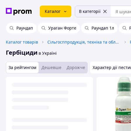
Каталог
В категорії
Раундап
Ураган Форте
Раундап 1л
Каталог товарів
Сільгосппродукція, техніка та обладнання
Гербіциди
в Україні
За рейтингом
Дешевше
Дорожче
Характер дії пест