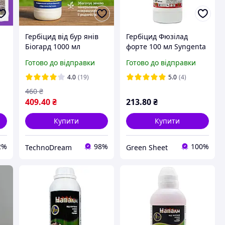
Гербіцид від бур янів
Гербіцид Фюзілад
Біогард 1000 мл
форте 100 мл Syngenta
біогербіцид для саду і
Готово до відправки
Готово до відправки
городу засіб проти
багаторічних бур янів
4.0
(19)
5.0
(4)
460
₴
409
.40
₴
213
.80
₴
Купити
Купити
2%
98%
100%
TechnoDream
Green Sheet