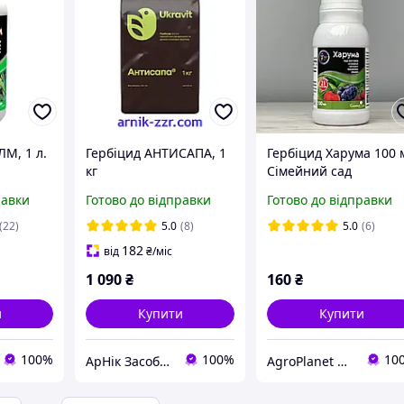
М, 1 л.
Гербіцид АНТИСАПА, 1
Гербіцид Харума 100 
кг
Сімейний сад
равки
Готово до відправки
Готово до відправки
(22)
5.0
(8)
5.0
(6)
182
від
₴
/міс
1 090
₴
160
₴
и
Купити
Купити
100%
100%
10
АрНік Засоби захисту рослин та добрива
AgroPlanet Ukraine