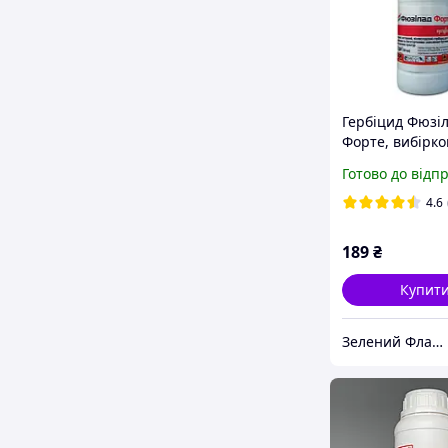
Гербіцид Фюзі
Форте, вибірко
мл, SYNGENTA
Готово до відп
4.6
189
₴
Купит
Зелений Фламінго