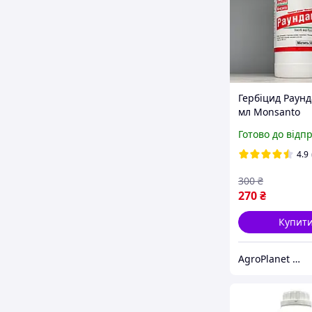
Гербіцид Раунд
мл Monsanto
Готово до відп
4.9
300
₴
270
₴
Купит
AgroPlanet Ukraine