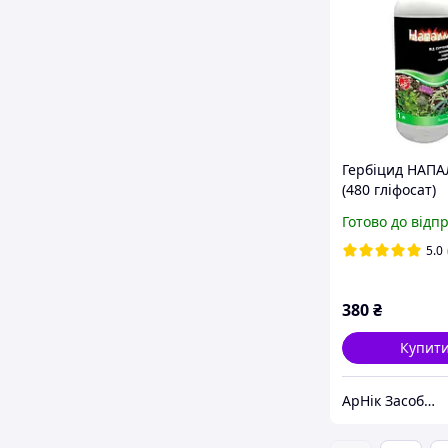
Гербіцид НАПАЛ
(480 гліфосат)
Готово до відп
5.0
380
₴
Купит
АрНік Засоби захисту рослин та добрива