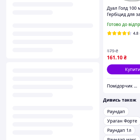
Дуал Голд 100 
Гербіцид для з
картоплі, томат
Готово до відп
капусти, кавуні
тютюну
4.8
179
₴
161
.10
₴
Купит
Помідорчик — інтернет магазин засобів захисту рослин
Дивись також
Раундап
Ураган Форте
Раундап 1л
Раундап макс