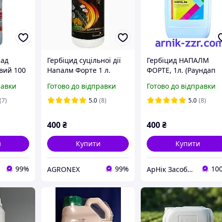
лад
Гербіцид суцільної дії
Гербіцид НАПАЛМ
вий 100
Напалм Форте 1 л.
ФОРТЕ, 1л. (Раундап
Максі)
равки
Готово до відправки
Готово до відправки
(7)
5.0
(8)
5.0
(8)
400
₴
400
₴
и
Купити
Купити
99%
99%
10
AGRONEX
АрНік Засоби захисту рослин та добрива