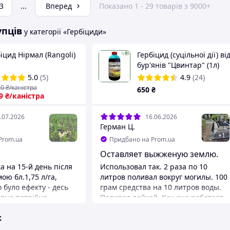
3
...
Вперед
Показано 1 - 29 товарів з 9000+
упців
у категорії «Гербіциди»
іцид Нірмал (Rangoli)
Гербіцид (суцільної дії) ві
бур'янів "Цвинтар" (1л)
Німеччина
5.0
(5)
4.9
(24)
00
₴/каністра
650
₴
9
₴/каністра
.07.2026
16.06.2026
Герман Ц.
+
1
Prom.ua
Придбано на Prom.ua
Оставляет выжженую землю.
а на 15-й день після
Использовал так. 2 раза по 10
ою бл.1,75 л/га,
литров поливал вокруг могилы. 100
 було ефекту - десь
грам средства на 10 литров воды.
вно потрібно
Поливал лейкой. Как оно работает
близьку до
на гектар не знаю, но здесь просто
ж
 але невисока ціна
супер. Рекомендую. Не знаю на
Для порівняння:
сколько хватит, но если даже на