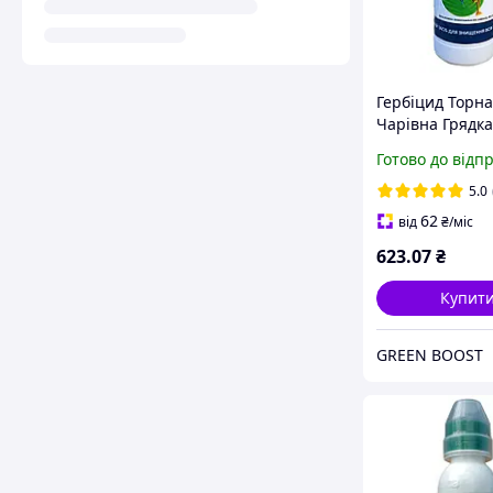
Гербіцид Торнад
Чарівна Грядка
Готово до відп
5.0
62
від
₴
/міс
623
.07
₴
Купит
GREEN BOOST