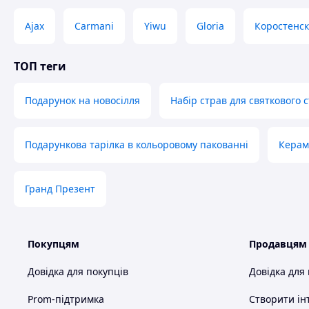
Ajax
Carmani
Yiwu
Gloria
Коростенс
ТОП теги
Подарунок на новосілля
Набір страв для святкового 
Подарункова тарілка в кольоровому пакованні
Керам
Гранд Презент
Покупцям
Продавцям
Довідка для покупців
Довідка для
Prom-підтримка
Створити ін