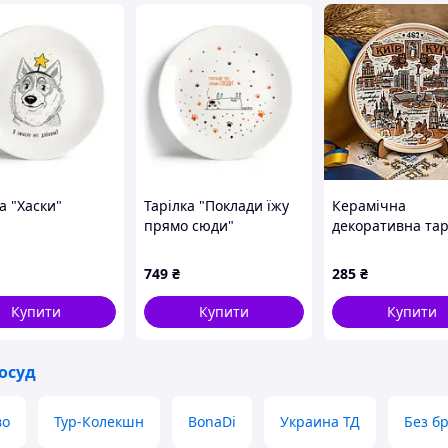
а "Хаски"
Тарілка "Поклади їжу
Керамічна
прямо сюди"
декоративна тар
"Київ" 12 см – н
сувенірна тарілк
749
₴
285
₴
пам'ятками Києв
подарунок з Укр
Купити
Купити
Купити
осуд
во
Тур-Колекшн
BonaDi
Украина ТД
Без б