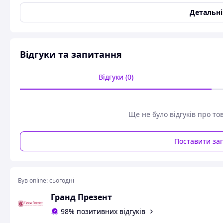
Країна виробник
Євросоюз
Детальн
Розмір, см
13-19
Оригінальна посуд для вашого інтер'єру - невеликі тарілоч
Підійде і для святкового столу, і як декор. Ідеальний варі
Відгуки та запитання
народження (Новий Рік). Проводять з кераміки, глянцевог
використовувати для оливок, горішків або для сиру.
Відгуки (0)
Ще не було відгуків про то
Поставити за
Був online:
сьогодні
Гранд Презент
98% позитивних відгуків