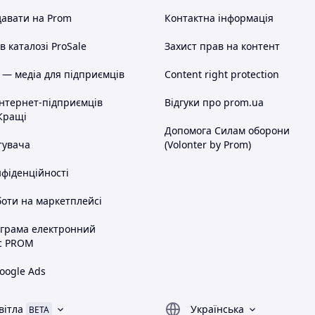
авати на Prom
Контактна інформація
 каталозі ProSale
Захист прав на контент
 — медіа для підприємців
Content right protection
інтернет-підприємців
Відгуки про prom.ua
Кращі
Допомога Силам оборони
тувача
(Volonter by Prom)
нфіденційності
оти на маркетплейсі
ограма електронний
с PROM
oogle Ads
вітла
Українська
BETA