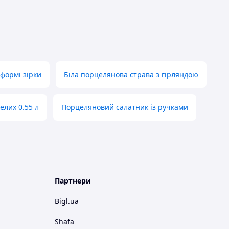
формі зірки
Біла порцелянова страва з гірляндою
елих 0.55 л
Порцеляновий салатник із ручками
Партнери
Bigl.ua
Shafa