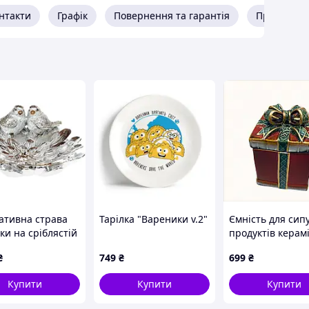
нтакти
Графік
Повернення та гарантія
Про прода
ативна страва
Тарілка "Вареники v.2"
Ємність для сип
ки на сріблястій
продуктів керамі
 20 см
Подарунок, 8819
₴
749
₴
699
₴
Купити
Купити
Купити