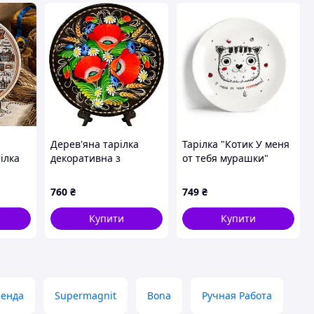
Дерев'яна тарілка
Тарілка "Котик У меня
ілка
декоративна з
от тебя мурашки"
астінна
петриківським
а з
розписом 20 см Гранд
760
₴
749
₴
а,
Презент Тар-20-Вес-
аїни
М-12
Купити
Купити
ренда
Supermagnit
Bona
Ручная Работа