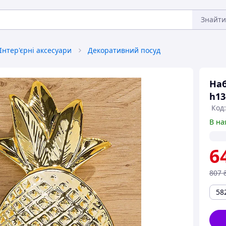
Знайти
Інтер'єрні аксесуари
Декоративний посуд
Наб
h13
Код
В на
6
807
58