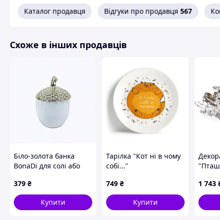
Каталог продавця
Відгуки про продавця
567
Ко
Схоже в інших продавців
Біло-золота банка
Тарілка "Кот ні в чому
Декор
BonaDi для солі або
собі..."
"Пташ
спецій, 879H4M9H70
астрі"
379
₴
749
₴
1 743
Купити
Купити