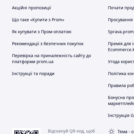
Акційні пропозиції
Почати прод
Що таке «Купити з Prom»
Просування в
Як купувати з Пром-оплатою
Sprava.prom
Рекомендації з безпечних покупок
Премія для 
Ecommerce.
Перевірка на приналежність сайту до
платформи prom.ua
Угода корис
Інструкції та поради
Політика ко
Правила роб
Бонусна пр
маркетплей
Інструкція G
Відскануй QR-код, щоб
Тема
-
с