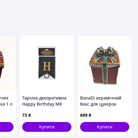
вця
учих
Тарілка декоративна
BonaDi керамічний
ка 1 л
Happy Birthday MK
бокс для цукерок
T30T4
5955 чорна з написом
різдвяний декор,
73
₴
699
₴
88193PC04
Купити
Купити