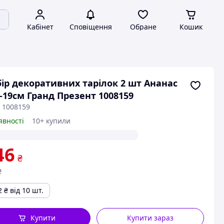
Кабінет
Сповіщення
Обране
Кошик
ір декоративних тарілок 2 шт Ананас
-19см Гранд Презент 1008159
: 1008159
явності
10+ купили
46
₴
₴
2
₴
від 10 шт.
Купити
Купити зараз