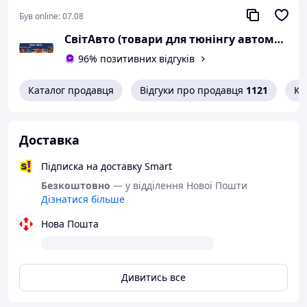
Був online:
07.08
СвітАвто (товари для тюнінгу автомобілів ВАЗ)
96% позитивних відгуків
Каталог продавця
Відгуки про продавця
1121
Ко
Доставка
Підписка на доставку Smart
Безкоштовно
— у відділення Нової Пошти
Дізнатися більше
Нова Пошта
Дивитись все