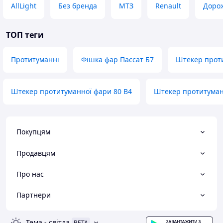
AllLight
Без бренда
МТЗ
Renault
Доро
ТОП теги
Протитуманні
Фішка фар Пассат Б7
Штекер проти
Штекер протитуманної фари 80 B4
Штекер протитуман
Покупцям
Продавцям
Про нас
Партнери
Тема
-
світла
BETA