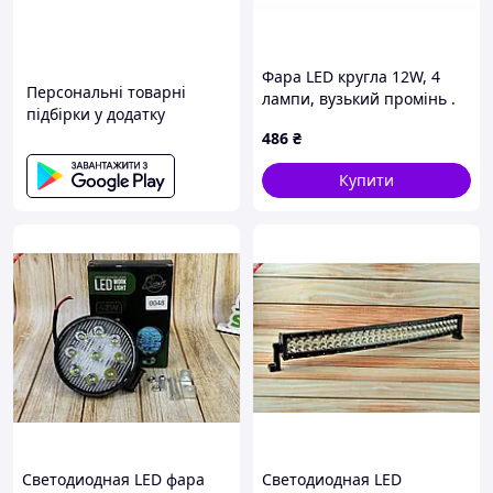
Фара LED кругла 12W, 4
Персональні товарні
лампи, вузький промінь .
підбірки у додатку
(DK B2-12W-B)
486
₴
Купити
Светодиодная LED фара
Светодиодная LED