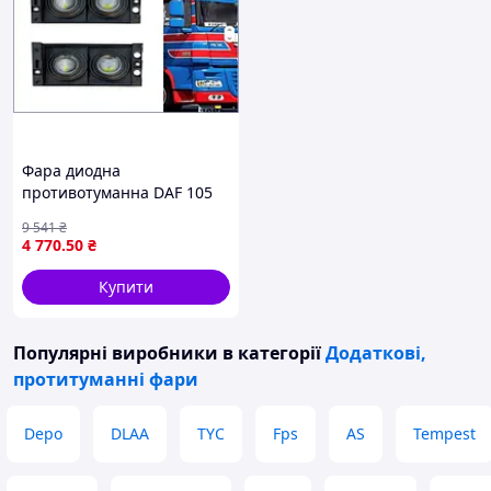
Фара диодна
противотуманна DAF 105
FOG LAMP для грузовиків
9 541
₴
яскраве світло для
4 770
.50
₴
покращення видимості
ночі
Купити
Популярні виробники
в категорії
Додаткові,
протитуманні фари
Depo
DLAA
TYC
Fps
AS
Tempest