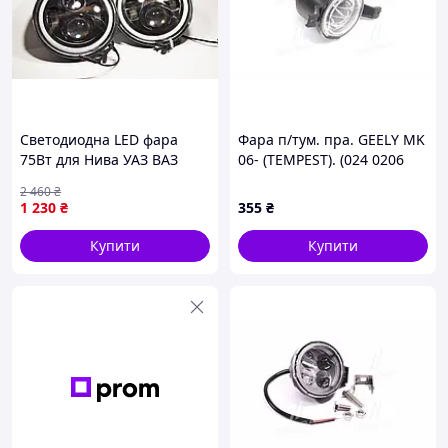
Светодиодна LED фара
Фара п/тум. пра. GEELY MK
75Вт для Нива УАЗ ВАЗ
06- (TEMPEST). (024 0206
2101 2121 FJ Cruiser
H2C)
2 460
₴
мотоцикл ближній дальній
1 230
₴
355
₴
світло
Купити
Купити