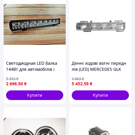
Светодиодная LED балка
Денні ходові вогні передн
144Вт для автомобілів і
лів (LED) MERCEDES GLK
позашляховиків яскраве
X204, GL-KLASA X166,
5 393
₴
5 863
₴
освітлення 11000 люмен
M/ML-KLASA W166 06.08-
2 696
.50
₴
5 452
.59
₴
11.15 TYC 12-0146-00-9
Купити
Купити