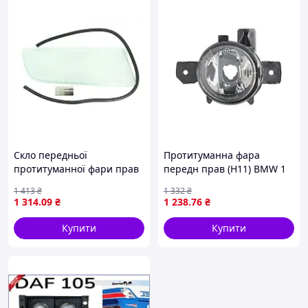
Скло передньої
Протитуманна фара
протитуманної фари прав
передн прав (H11) BMW 1
((із ущільненнями та
E81, E87, X3 E83, X5 E70
1 413
₴
1 332
₴
скобами)) MAN TGS I, TGX I
01.04-06.13 TYC 19-0467-01-
1 314
.09
₴
1 238
.76
₴
06.06- GIANT 131-
2
MA50220GR
Купити
Купити