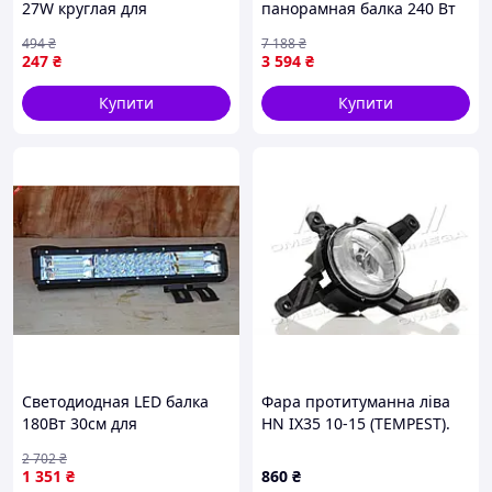
27W круглая для
панорамная балка 240 Вт
внедорожников
комбинированный свет
494
₴
7 188
₴
спецтехники широкий луч
для внедорожников и
247
₴
3 594
₴
3000 lm для освещения
грузовиков
дороги
Купити
Купити
Светодиодная LED балка
Фара протитуманна ліва
180Вт 30см для
HN IX35 10-15 (TEMPEST).
автомобиля потужний
(027 0728 H1C)
2 702
₴
світловий джерело для
1 351
₴
860
₴
нічної їзди