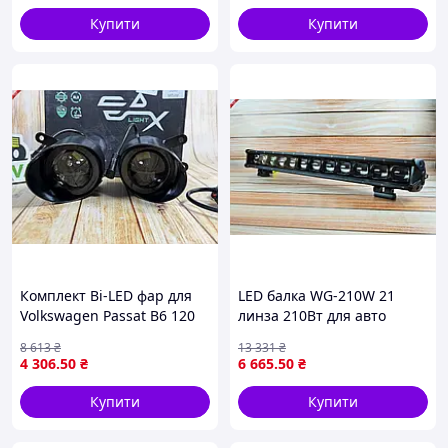
Купити
Купити
Комплект Bi-LED фар для
LED балка WG-210W 21
Volkswagen Passat B6 120
линза 210Вт для авто
Вт протитуманні для
освітлення з чіткою
8 613
₴
13 331
₴
покращення видимості на
границею світла та
4 306
.50
₴
6 665
.50
₴
дорозі
охолодженням
Купити
Купити