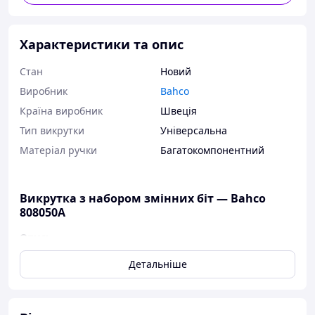
Характеристики та опис
Стан
Новий
Виробник
Bahco
Країна виробник
Швеція
Тип викрутки
Універсальна
Матеріал ручки
Багатокомпонентний
Викрутка з набором змінних біт — Bahco
808050A
Опис:
Текстурована трикомпонентна ручка
Детальніше
забезпечує чудовий крутний момент під час
використання мінімальних зусиль
Рифлений стрижень дає змогу швидко обертати