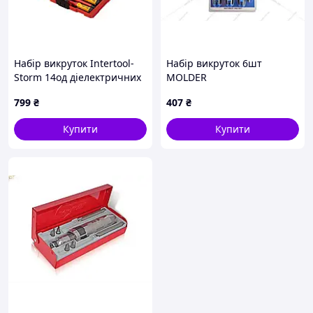
Набір викруток Intertool-
Набір викруток 6шт
Storm 14од діелектричних
MOLDER
(VT-3614)
799
₴
407
₴
Купити
Купити