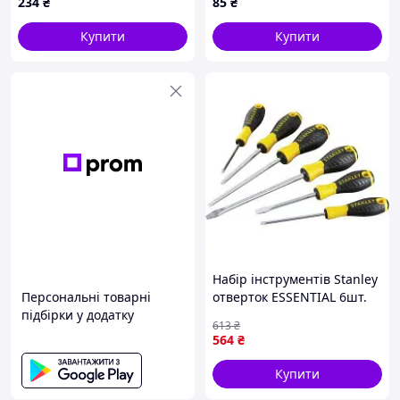
234
₴
85
₴
Купити
Купити
Набір інструментів Stanley
Персональні товарні
отверток ESSENTIAL 6шт.
підбірки у додатку
(STHT0-60209) (STHT0-
613
₴
60209) — Доступний
564
₴
Купити