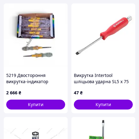
5219 Двостороння
Викрутка Intertool
викрутка-індикатор
шліцьова ударна SL5 х 75
напруги 100-500V 20 шт в
мм (HT-0481)
2 666
₴
47
₴
уп - 150 шт.
Купити
Купити