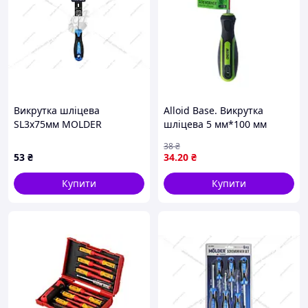
Викрутка шліцева
Alloid Base. Викрутка
SL3x75мм MOLDER
шліцева 5 мм*100 мм
38
₴
53
₴
34
.20
₴
Купити
Купити