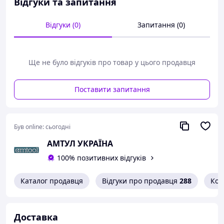
Відгуки та запитання
гвинт, контролюючи рух пальцями
У ручці передбачений практичний картридж
для зберігання 6 біт (PH 1, PH 2, PZ 1, PZ 2, прямий
Відгуки (0)
Запитання (0)
шліц 4,5 та 5,5)
Ручка забезпечує безпечне та зручне
захоплення
Магнітний тримач для біт
Ще не було відгуків про товар у цього продавця
Технічні характеристики:
Поставити запитання
Привод: 1/4"
Довжина стрижня: 115 мм
Загальна довжина: 230 мм
Вага: 150 г.
Був online:
сьогодні
Bahco, Швеция
АМТУЛ УКРАЇНА
100% позитивних відгуків
Каталог продавця
Відгуки про продавця
288
Кон
Доставка