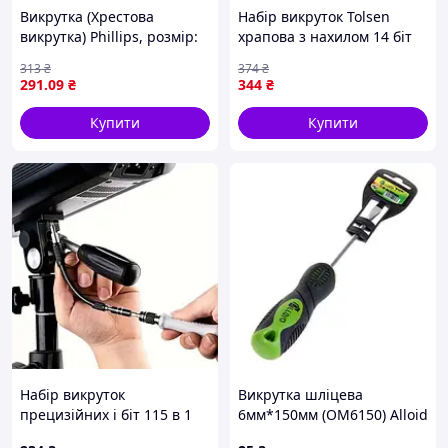
Викрутка (Хрестова
Набір викруток Tolsen
викрутка) Phillips, розмір:
храпова з нахилом 14 біт
PH2, довжина: 100 мм,
(20040) — Доступний
313
₴
374
₴
довжина 2: 215 мм, ручка:
291
.09
₴
344
₴
ударний / проти ковзання,
Купити
Купити
Набір викруток
Викрутка шліцева
прецизійних і біт 115 в 1
6мм*150мм (OM6150) Alloid
(00000021471)