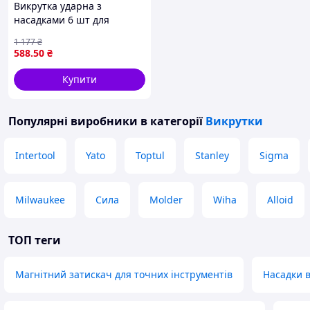
Викрутка ударна з
насадками 6 шт для
ремонту та монтажу
1 177
₴
зручний інструмент для
588
.50
₴
роботи
Купити
Популярні виробники
в категорії
Викрутки
Intertool
Yato
Toptul
Stanley
Sigma
Milwaukee
Сила
Molder
Wiha
Alloid
ТОП теги
Магнітний затискач для точних інструментів
Насадки в