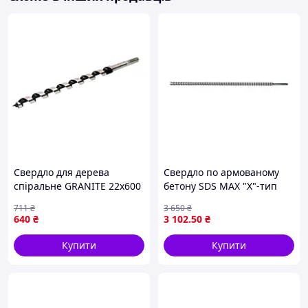
Свердло для дерева
Свердло по армованому
спіральне GRANITE 22х600
бетону SDS MAX "Х"-тип
мм (2-02-226)
(Ø= 32 мм) l= 570/444 мм
711
₴
3 650
₴
матеріал леза YG9 Yato YT-
640
₴
3 102
.50
₴
419854
Купити
Купити