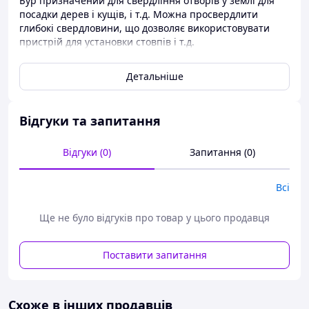
Бур призначений для свердління отворів у землі для
посадки дерев і кущів, і т.д. Можна просвердлити
глибокі свердловини, що дозволяє використовувати
пристрій для установки стовпів і т.д.
Технічні характеристики
Детальніше
Параметри
DS-25/50
Тип
навішена на
задню навіску
Відгуки та запитання
Необхідна
kW
20
потужність
Відгуки (0)
Запитання (0)
Робоча ширина
cm
ø25, ø50
свердла
Оборки свердла
ob/хв
320
Всі
за 540 об/хв
Максимальна
cm
при ø25 - 100
Ще не було відгуків про товар у цього продавця
глибина
cm
при ø50 - 65
свердління
Вага
kg
120
Поставити запитання
Висув гідравлічний - 2040 zl
Схоже в інших продавців