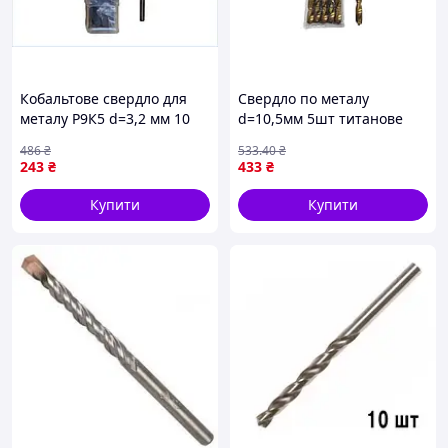
Кобальтове свердло для
Свердло по металу
металу Р9К5 d=3,2 мм 10
d=10,5мм 5шт титанове
шт. для оброблення сталі
покриття, циліндричний
486
₴
533
.40
₴
та сплавів із кутом
хвостовик ТМ HorsAY Hard
243
₴
433
₴
заточування 135 градусів
Купити
Купити