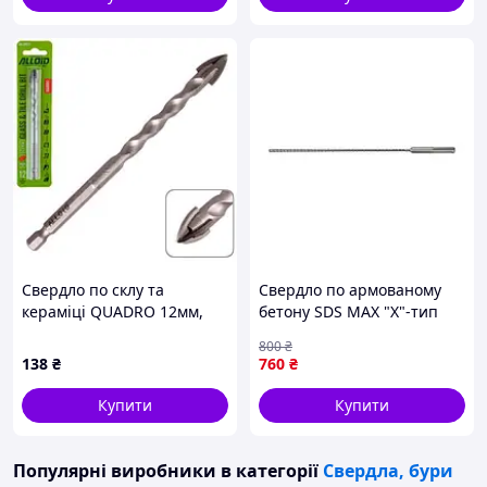
Свердло по склу та
Свердло по армованому
кераміці QUADRO 12мм,
бетону SDS MAX "Х"-тип
хвостовик HEX 1/4" Alloid,
(Ø= 10 мм) l= 540/400 мм
800
₴
L= 120mm (00000049044)
матеріал леза YG9 Yato YT-
138
₴
760
₴
419812
Купити
Купити
Популярні виробники
в категорії
Свердла, бури