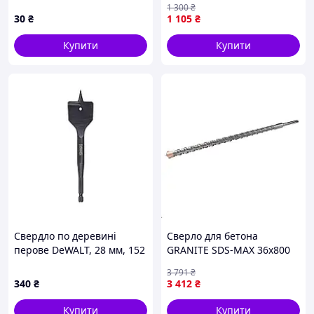
1 300
₴
матеріал леза YG9 Yato YT-
30
₴
1 105
₴
419831
Купити
Купити
Свердло по деревині
Сверло для бетона
перове DeWALT, 28 мм, 152
GRANITE SDS-MAX 36х800
мм, шестигранний 1 ⁄ 4″
мм QUADRO S4 (4-36-800)
3 791
₴
(6.35 мм) (DT4773)
340
₴
3 412
₴
Купити
Купити