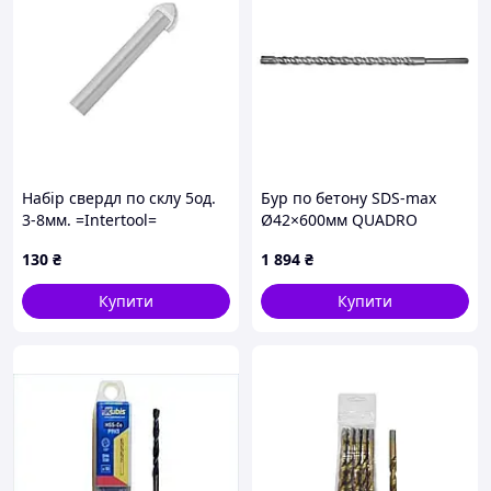
Набір свердл по склу 5од.
Бур по бетону SDS-max
3-8мм. =Intertool=
Ø42×600мм QUADRO
(тубус) SIGMA (1861781) (в
130
₴
1 894
₴
замовленні тільки один
бренд)
Купити
Купити