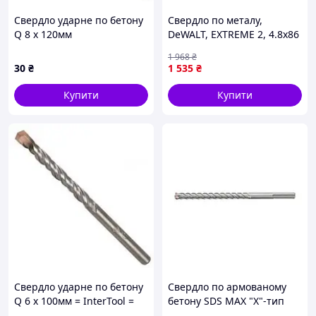
Свердло ударне по бетону
Свердло по металу,
Q 8 х 120мм
DeWALT, EXTREME 2, 4.8x86
мм, 10 шт. (DT5546)
1 968
₴
30
₴
1 535
₴
Купити
Купити
Свердло ударне по бетону
Свердло по армованому
Q 6 х 100мм = InterTool =
бетону SDS MAX "Х"-тип
(Ø= 22 мм) l= 340/214 мм