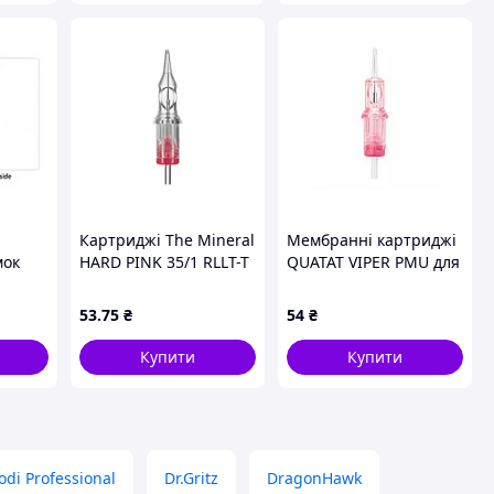
Картриджі The Mineral
Мембранні картриджі
мок
HARD PINK 35/1 RLLT-T
QUATAT VIPER PMU для
ажу
(1 шт)
перманентного
макіяжу SLO 0,3/1 RLLT,
53
.75
₴
54
₴
1 шт.
Купити
Купити
odi Professional
Dr.Gritz
DragonHawk