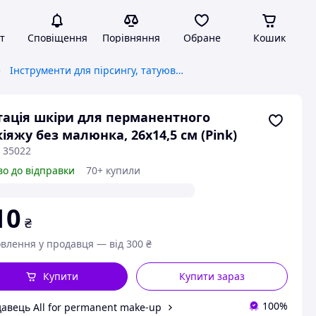
т
Сповіщення
Порівняння
Обране
Кошик
Інструменти для пірсингу, татуювань і татуажу
тація шкіри для перманентного
іяжу без малюнка, 26х14,5 см (Pink)
 35022
во до відправки
70+ купили
10
₴
влення у продавця — від 300 ₴
Купити
Купити зараз
100%
авець All for permanent make-up