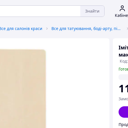
Знайти
Кабіне
Все для салонів краси
Все для татуювання, боді-арту, пірсингу
Імі
мак
Код:
Гото
1
Замо
Прод