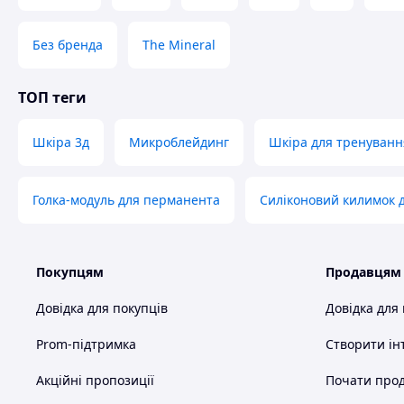
Без бренда
The Mineral
ТОП теги
Шкіра 3д
Микроблейдинг
Шкіра для тренуванн
Голка-модуль для перманента
Силіконовий килимок 
Покупцям
Продавцям
Довідка для покупців
Довідка для
Prom-підтримка
Створити ін
Акційні пропозиції
Почати прод