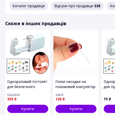
Каталог продавця
Відгуки про продавця
338
Ко
Схоже в інших продавців
Одноразовий пістолет
Голки насадки на
Однор
для безпечного
плазмовий коагулятор
для пр
проколювання вух
пістол
532
.50
₴
140
₴
дітям із сережками та
сереж
355
₴
126
₴
75
₴
сережками, що
дезінфікують, FLAME
Купити
Купити