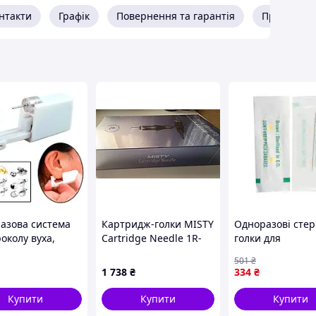
нтакти
Графік
Повернення та гарантія
Про прода
азова система
Картридж-голки MISTY
Одноразові стер
околу вуха,
Cartridge Needle 1R-
голки для
ет для пірсингу і
0.3 для перманентного
перманентного
501
₴
ка у комплекті
макіяжу
макіяжу та тату
1 738
₴
334
₴
0.35 мм 50 мм 1
штук контурні F
Купити
Купити
Купити