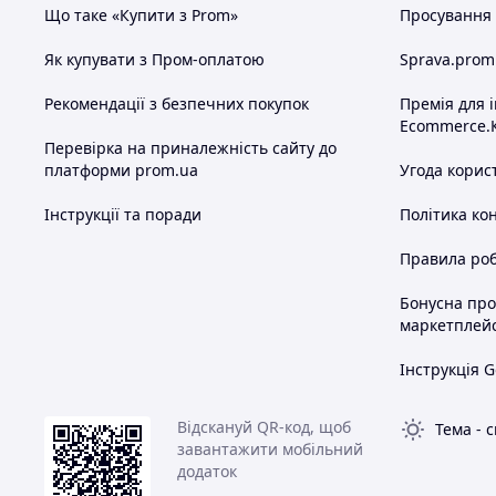
Що таке «Купити з Prom»
Просування в
Як купувати з Пром-оплатою
Sprava.prom
Рекомендації з безпечних покупок
Премія для 
Ecommerce.
Перевірка на приналежність сайту до
платформи prom.ua
Угода корис
Інструкції та поради
Політика ко
Правила роб
Бонусна пр
маркетплей
Інструкція G
Відскануй QR-код, щоб
Тема
-
с
завантажити мобільний
додаток