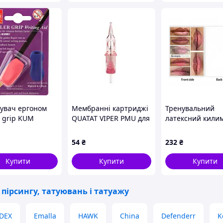
увач ергоном
Мембранні картриджі
Тренувальний
r grip KUM
QUATAT VIPER PMU для
латексний кили
перманентного
GUAPA для тату
макіяжу PM 0,3/1 RLLT,
54
₴
232
₴
1 шт
Купити
Купити
Купити
пірсингу, татуювань і татуажу
DEX
Emalla
HAWK
China
Defenderr
K