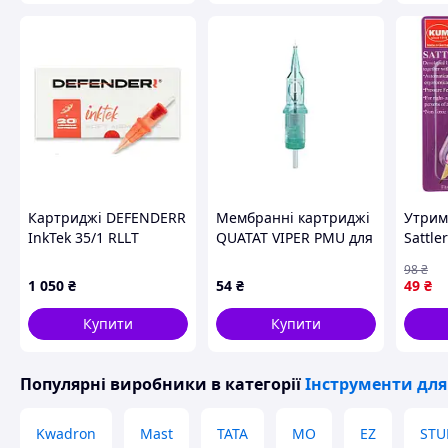
Картриджі DEFENDERR
Мембранні картриджі
Утрим
InkTek 35/1 RLLT
QUATAT VIPER PMU для
Sattle
перманентного
98
₴
макіяжу 0,3/1 RLLT, 1
1 050
₴
54
₴
49
₴
шт.
Купити
Купити
Популярні виробники
в категорії
Інструменти для 
Kwadron
Mast
TATA
MO
EZ
STU