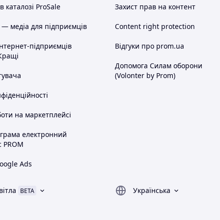
 каталозі ProSale
Захист прав на контент
 — медіа для підприємців
Content right protection
інтернет-підприємців
Відгуки про prom.ua
Кращі
Допомога Силам оборони
тувача
(Volonter by Prom)
нфіденційності
оти на маркетплейсі
ограма електронний
с PROM
oogle Ads
вітла
Українська
BETA